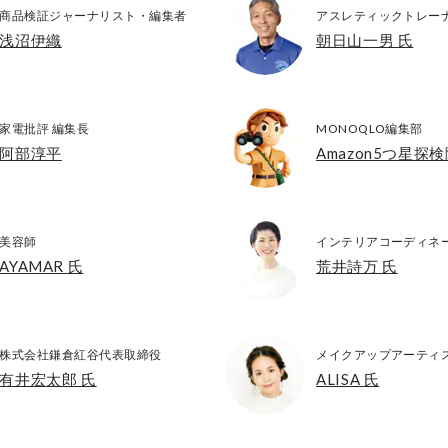
商品検証ジャーナリスト・編集者
アスレティックトレー
浅沼伊織
朝日山一男 氏
家電批評 編集長
MONOQLO編集部
阿部淳平
Amazon5つ星探
美容師
インテリアコーディネ
AYAMAR 氏
荒井詩万 氏
株式会社鎌倉紅谷代表取締役
メイクアップアーティ
有井宏太郎 氏
ALISA 氏