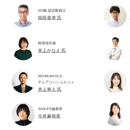
SSS級 認定眼鏡士
稲垣俊幸 氏
料理研究家
井上かなえ 氏
WORKAHOLIC
チェアコンシェルジュ
井上将人 氏
360LiFE編集部
今井麻裕美