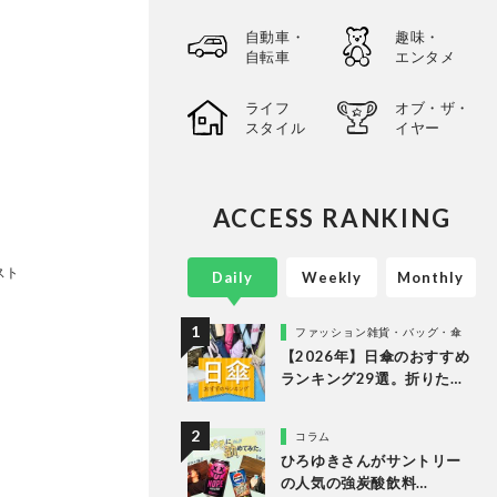
自動車・
趣味・
自転車
エンタメ
ライフ
オブ・ザ・
スタイル
イヤー
ACCESS RANKING
スト
Daily
Weekly
Monthly
ファッション雑貨・バッグ・傘
【2026年】日傘のおすすめ
ランキング29選。折りたた
み・長傘の人気商品を徹底
比較
コラム
ひろゆきさんがサントリー
の人気の強炭酸飲料