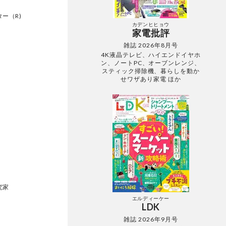
ー（R)
カデンヒヒョウ
家電批評
雑誌 2026年8月号
4K液晶テレビ、ハイエンドイヤホ
ン、ノートPC、オーブンレンジ、
スティック掃除機、暮らしを動か
せワザあり家電 ほか
級
究家
エルディーケー
LDK
雑誌 2026年9月号