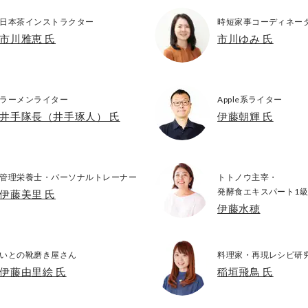
日本茶インストラクター
時短家事コーディネータ
市川雅恵 氏
市川ゆみ 氏
ラーメンライター
Apple系ライター
井手隊長（井手琢人） 氏
伊藤朝輝 氏
管理栄養士・パーソナルトレーナー
トトノウ主宰・
発酵食エキスパート1
伊藤美里 氏
伊藤水穂
いとの靴磨き屋さん
料理家・再現レシピ研
伊藤由里絵 氏
稲垣飛鳥 氏