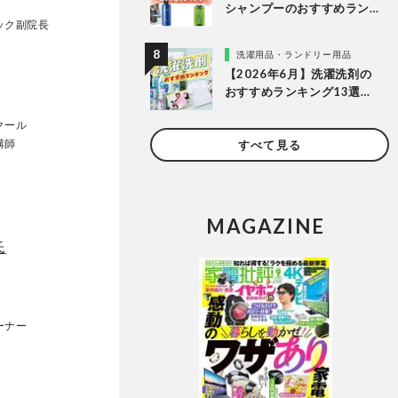
シャンプーのおすすめラン
ック副院長
キング。LDKがドラッグス
トアなどで買える人気商品
洗濯用品・ランドリー用品
をプロと比較
【2026年6月】洗濯洗剤の
おすすめランキング13選。
LDKが液体・ジェルボー
クール
ル・粉末の人気商品を比較
講師
すべて見る
検証
MAGAZINE
氏
ーナー