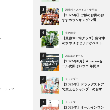
「NOPE」とエナドリ「ペプ
シ リフレッシュショット」
調味料・スパイス・食用油
を実飲して食レポ！
【2026年】ご飯のお供のお
すすめランキング12選。
LDKが食べるラー油など市
販の人気商品をプロと徹底
生活雑貨
比較
【最強100均グッズ】留守中
ー
の水やりはセリアがベスト
な理由
Amazonセール
【2026年8月】Amazonセ
ール次回はいつ？ 年間スケ
ジュールからおすすめの商
品まで紹介
シャンプー
【2026年】ドラッグストア
で買えるシャンプーのおす
ナーシェフ
すめランキング15選。LDK
が市販の人気商品をプロと
シャンプー
比較
【2026年】オールインワン