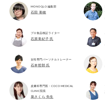
MONOQLO 編集部
石田 美穂
プロ食品検証ライター
石原美紀子 氏
女性専門パーソナルトレーナー
石本哲郎 氏
皮膚科専門医・COCO MEDICAL
CLINIC院長
泉さくら 先生