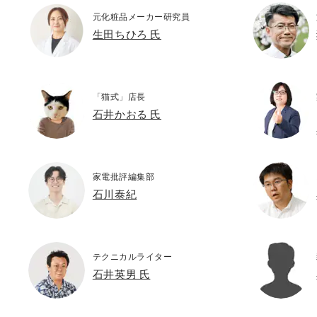
元化粧品メーカー研究員
生田ちひろ 氏
「猫式」店長
石井かおる 氏
家電批評編集部
石川泰紀
テクニカルライター
石井英男 氏