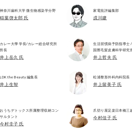
神奈川歯科大学 微生物感染学分野
家電批評編集部
稲葉啓太郎 氏
戌川建
カレー大學 学長/カレー総合研究所
生活習慣病予防指導士 /
所長
国際毛髪皮膚科学研究所
井上岳久 氏
井上哲夫 氏
LDK the Beauty 編集長
松浦整形外科内科院長
井上生智
井上留美子 氏
おうちデトックス所属整理収納コン
爪切り屋足楽日本橋三
サルタント
今村佳子 氏
今村圭子 氏