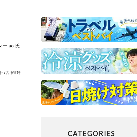
 ao 氏
持つ古神道研
CATEGORIES