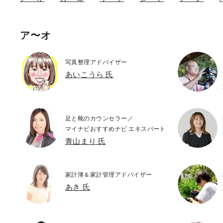
ア〜オ
写真整理アドバイザー
あいこうら 氏
足と靴のカウンセラー／
マイナビおすすめナビ エキスパート
青山まり 氏
家計簿＆家計管理アドバイザー
あき 氏