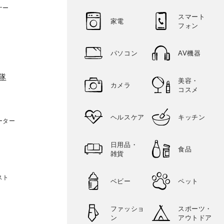
ナー
スマート
家電
フォン
パソコン
AV機器
検隊
美容・
カメラ
コスメ
ヘルスケア
キッチン
ーター
日用品・
食品
雑貨
スト
ベビー
ペット
ファッショ
スポーツ・
ン
アウトドア