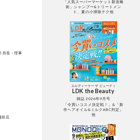
「人気スーパーマーケット新攻略
術」シャンプー&トリートメン
ト、夏の小掃除テク他
 所長・理事
エルディーケー ザ ビューティ
LDK the Beauty
雑誌 2026年9月号
「今買いコスメ決定戦！」&「新
作ヘアオイル&ミルクABC判定」
他
越前店