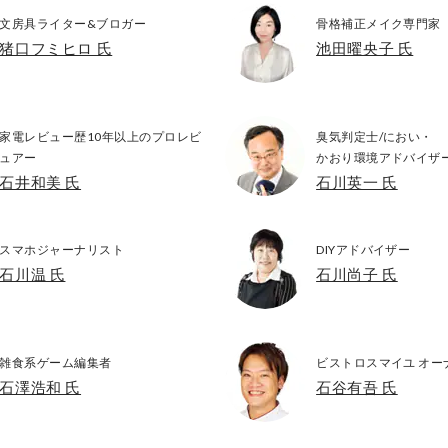
文房具ライター&ブロガー
骨格補正メイク専門家
猪口フミヒロ 氏
池田曜央子 氏
家電レビュー歴10年以上のプロレビ
臭気判定士/におい・
ュアー
かおり環境アドバイザ
石井和美 氏
石川英一 氏
スマホジャーナリスト
DIYアドバイザー
石川温 氏
石川尚子 氏
雑食系ゲーム編集者
ビストロスマイユ オー
石澤浩和 氏
石谷有吾 氏