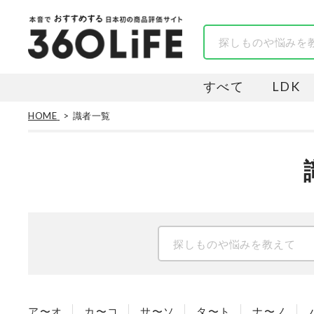
すべて
LDK
HOME
識者一覧
ア〜オ
カ〜コ
サ〜ソ
タ〜ト
ナ〜ノ