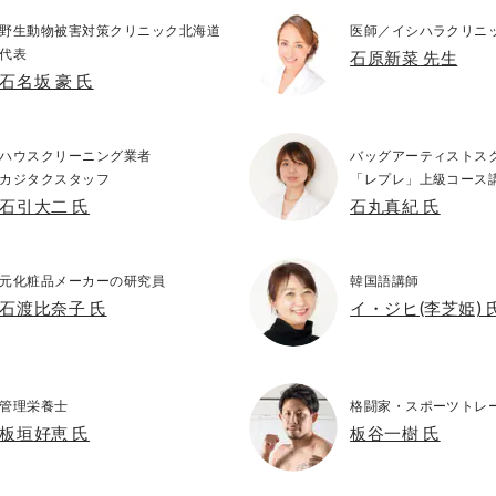
野生動物被害対策クリニック北海道
医師／イシハラクリニ
代表
石原新菜 先生
石名坂 豪 氏
ハウスクリーニング業者
バッグアーティストス
カジタクスタッフ
「レプレ」上級コース
石引大二 氏
石丸真紀 氏
元化粧品メーカーの研究員
韓国語講師
石渡比奈子 氏
イ・ジヒ(李芝姫) 
管理栄養士
格闘家・スポーツトレ
板垣好恵 氏
板谷一樹 氏