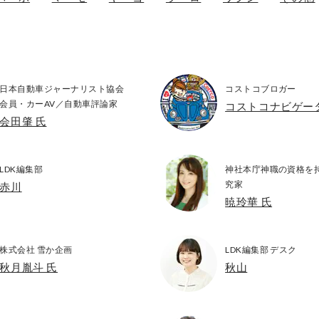
日本自動車ジャーナリスト協会
コストコブロガー
会員・カーAV／自動車評論家
コストコナビゲーター
会田肇 氏
LDK編集部
神社本庁神職の資格を
究家
赤川
暁玲華 氏
株式会社 雪か企画
LDK編集部 デスク
秋月胤斗 氏
秋山