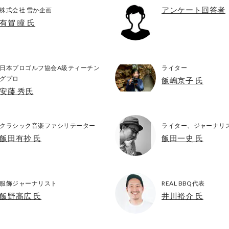
アンケート回答者
株式会社 雪か企画
有賀 瞳 氏
日本プロゴルフ協会A級ティーチン
ライター
グプロ
飯嶋京子 氏
安藤 秀氏
クラシック音楽ファシリテーター
ライター、ジャーナリ
飯田有抄 氏
飯田一史 氏
服飾ジャーナリスト
REAL BBQ代表
飯野高広 氏
井川裕介 氏