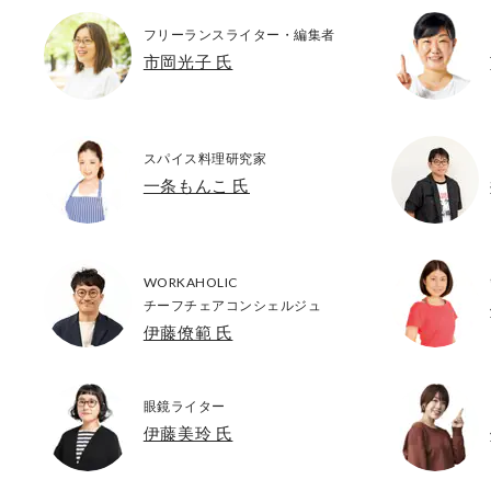
フリーランスライター・編集者
市岡光子 氏
スパイス料理研究家
一条もんこ 氏
WORKAHOLIC
チーフチェアコンシェルジュ
伊藤僚範 氏
眼鏡ライター
伊藤美玲 氏