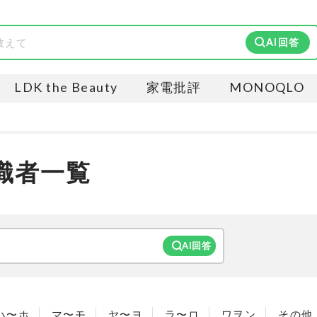
AI回答
LDK the Beauty
家電批評
MONOQLO
識者一覧
AI回答
ハ〜ホ
マ〜モ
ヤ〜ヨ
ラ〜ロ
ワヲン
その他