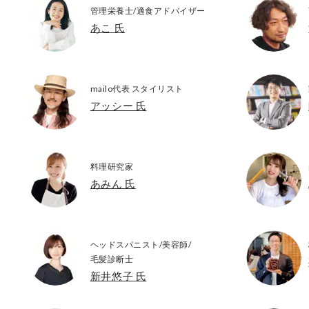
管理栄養士/適食アドバイザー
あこ 氏
mailo代表 スタイリスト
アッシー 氏
料理研究家
あみん 氏
ヘッドスパニスト/美容師/
毛髪診断士
新井悠子 氏