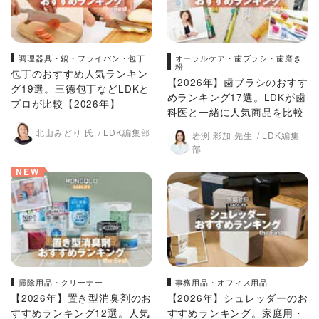
調理器具・鍋・フライパン・包丁
オーラルケア・歯ブラシ・歯磨き
粉
包丁のおすすめ人気ランキン
【2026年】歯ブラシのおすす
グ19選。三徳包丁などLDKと
めランキング17選。LDKが歯
プロが比較【2026年】
科医と一緒に人気商品を比較
北山みどり 氏
LDK編集部
岩渕 彩加 先生
LDK編集
部
NEW
掃除用品・クリーナー
事務用品・オフィス用品
【2026年】置き型消臭剤のお
【2026年】シュレッダーのお
すすめランキング12選。人気
すすめランキング。家庭用・