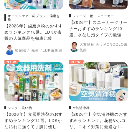
オーラルケア・歯ブラシ・歯磨き
シューズ・靴・スニーカー
粉
【2026年】スニーカークリー
【2026年】歯磨き粉のおすす
ナーおすすめランキング10
めランキング16選。LDKが市
選。水なし泡タイプの最強
販の人気商品を徹底比較
は？ 人気商品を比較
大友良祐 氏
MONOQLO編
集部
加藤陽子 先生
LDK編集部
NEW
NEW
シンク・洗い物
空気清浄機
【2026年】食器用洗剤のおす
【2026年】空気清浄機のおす
すめランキング14選。LDKが
すめランキング。花粉やホコ
油汚れに強くて手肌に優しい
リ、ニオイ対策に最適な1台