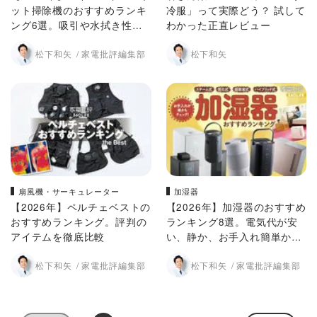
ット掃除機のおすすめランキ
冷服」って実際どう？ 試して
ング6選。吸引や水拭き性能
わかった正直レビュー
を徹底比較
松下和矢
家電批評編集部
松下和矢
扇風機・サーキュレーター
加湿器
【2026年】ペルチェベストの
【2026年】加湿器のおすすめ
おすすめランキング。評判の
ランキング8選。電気代が安
アイテムを徹底比較
い、静か、お手入れ簡単かを
徹底比較
松下和矢
家電批評編集部
松下和矢
家電批評編集部