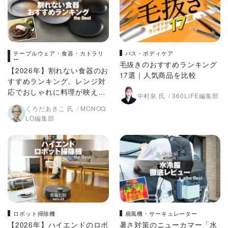
テーブルウェア・食器・カトラリ
バス・ボディケア
ー
毛抜きのおすすめランキング
【2026年】割れない食器のお
17選｜人気商品を比較
すすめランキング。レンジ対
応でおしゃれに料理が映える
中村泉 氏
360LiFE編集部
のは？ 人気製品を徹底比較
くろだあきこ 氏
MONOQ
LO編集部
ロボット掃除機
扇風機・サーキュレーター
【2026年】ハイエンドのロボ
暑さ対策のニューカマー「水