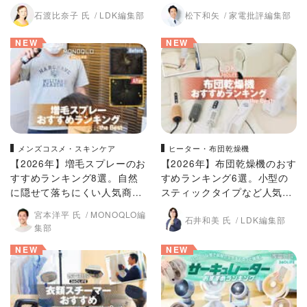
商品を探してプロと比較
は？ プロが徹底比較
石渡比奈子 氏
LDK編集部
松下和矢
家電批評編集部
NEW
NEW
メンズコスメ・スキンケア
ヒーター・布団乾燥機
【2026年】増毛スプレーのお
【2026年】布団乾燥機のおす
すすめランキング8選。自然
すめランキング6選。小型の
に隠せて落ちにくい人気商品
スティックタイプなど人気商
を徹底比較
品をLDKが比較
宮本洋平 氏
MONOQLO編
石井和美 氏
LDK編集部
集部
NEW
NEW