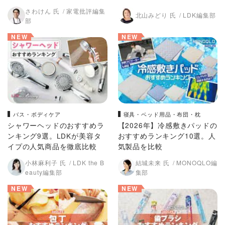
比較
Kが比較
さわけん 氏
家電批評編集
北山みどり 氏
LDK編集部
部
NEW
NEW
バス・ボディケア
寝具・ベッド用品・布団・枕
シャワーヘッドのおすすめラ
【2026年】冷感敷きパッドの
ンキング9選。LDKが美容タ
おすすめランキング10選。人
イプの人気商品を徹底比較
気製品を比較
小林麻利子 氏
LDK the B
結城未来 氏
MONOQLO編
eauty編集部
集部
NEW
NEW