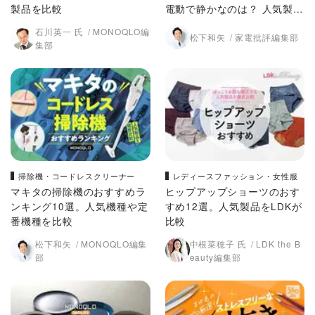
製品を比較
電動で静かなのは？ 人気製品
を比較
石川英一 氏
MONOQLO編
松下和矢
家電批評編集部
集部
掃除機・コードレスクリーナー
レディースファッション・女性服
マキタの掃除機のおすすめラ
ヒップアップショーツのおす
ンキング10選。人気機種や定
すめ12選。人気製品をLDKが
番機種を比較
比較
松下和矢
MONOQLO編集
中根菜穂子 氏
LDK the B
部
eauty編集部