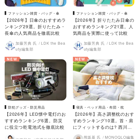
ファッション雑貨・バッグ・傘
ファッション雑貨・バッグ・傘
【2026年】日傘のおすすめラ
【2026年】折りたたみ日傘の
ンキング29選。折りたたみ・
おすすめランキング21選。人
長傘の人気商品を徹底比較
気商品を実際に使って比較
加藤芳典 氏
LDK the Bea
加藤芳典 氏
LDK the Bea
uty編集部
uty編集部
NEW
NEW
防犯グッズ・防災用品
寝具・ベッド用品・布団・枕
【2026年】LED懐中電灯のお
【2026年】高さ調整枕のおす
すすめランキング6選。防災
すめランキング10選。首・肩
に役立つ乾電池式を徹底比較
にフィットするのは? 西川な
ど人気製品を徹底比較
熊坂基 氏
MONOQLO編集