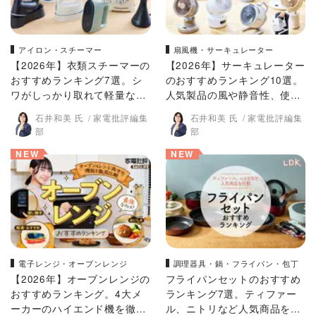
アイロン・スチーマー
扇風機・サーキュレーター
【2026年】衣類スチーマーの
【2026年】サーキュレーター
おすすめランキング7選。シ
のおすすめランキング10選。
ワがしっかり取れて軽量なの
人気製品の風や静音性、使い
は？プロが徹底比較
勝手を徹底比較
石井和美 氏
家電批評編集
石井和美 氏
家電批評編集
部
部
NEW
NEW
電子レンジ・オーブンレンジ
調理器具・鍋・フライパン・包丁
【2026年】オーブンレンジの
フライパンセットのおすすめ
おすすめランキング。4大メ
ランキング7選。ティファー
ーカーのハイエンド機を徹底
ル、ニトリなど人気商品をLD