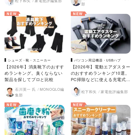
松下和矢
家電批評編集部
部
NEW
NEW
シューズ・靴・スニーカー
パソコン周辺機器・USBハブ
【2026年】消臭靴下のおすす
【2026年】電動エアダスター
めランキング。臭くならない
のおすすめランキング10選。
製品を探してプロと比較
PC掃除などに使える充電式の
強力な製品を徹底比較
石川英一 氏
MONOQLO編
松下和矢
家電批評編集部
集部
NEW
NEW