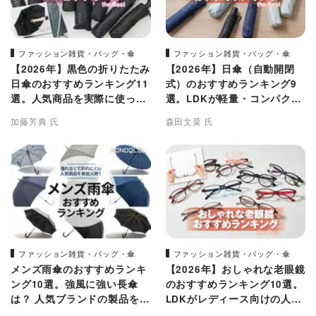
ファッション雑貨・バッグ・傘
ファッション雑貨・バッグ・傘
【2026年】黒色の折りたたみ
【2026年】日傘（自動開閉
日傘のおすすめランキング11
式）のおすすめランキング9
選。人気商品を実際に使って
選。LDKが軽量・コンパクト
比較
な人気ブランドを比較
加藤芳典 氏
森田文菜 氏
ファッション雑貨・バッグ・傘
ファッション雑貨・バッグ・傘
メンズ雨傘のおすすめランキ
【2026年】おしゃれな老眼鏡
ング10選。強風に強い長傘
のおすすめランキング10選。
は？ 人気ブランドの製品を比
LDKがレディース向けの人気
較
商品を比較