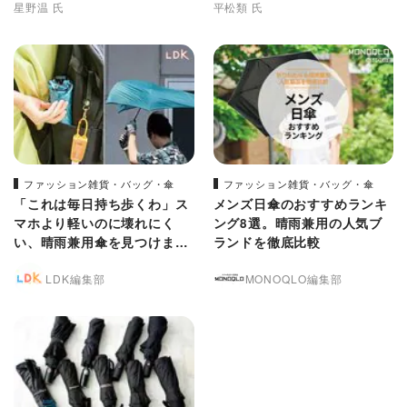
星野温 氏
平松類 氏
ファッション雑貨・バッグ・傘
ファッション雑貨・バッグ・傘
「これは毎日持ち歩くわ」ス
メンズ日傘のおすすめランキ
マホより軽いのに壊れにく
ング8選。晴雨兼用の人気ブ
い、晴雨兼用傘を見つけまし
ランドを徹底比較
た【LDK】
LDK編集部
MONOQLO編集部