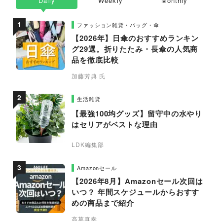
Daily
Weekly
Monthly
ファッション雑貨・バッグ・傘
【2026年】日傘のおすすめランキン
グ29選。折りたたみ・長傘の人気商
品を徹底比較
加藤芳典 氏
生活雑貨
【最強100均グッズ】留守中の水やり
はセリアがベストな理由
LDK編集部
Amazonセール
【2026年8月】Amazonセール次回は
いつ？ 年間スケジュールからおすす
めの商品まで紹介
高草真幸