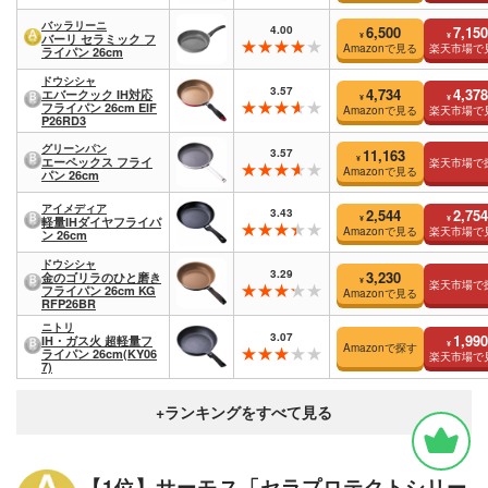
バッラリーニ
4.00
6,500
7,150
¥
¥
バーリ セラミック フ
Amazonで見る
楽天市場で
ライパン 26cm
ドウシシャ
3.57
4,734
4,378
エバークック IH対応
¥
¥
フライパン 26cm EIF
Amazonで見る
楽天市場で
P26RD3
グリーンパン
3.57
11,163
¥
エーペックス フライ
楽天市場で
Amazonで見る
パン 26cm
アイメディア
3.43
2,544
2,754
¥
¥
軽量IHダイヤフライパ
Amazonで見る
楽天市場で
ン 26cm
ドウシシャ
3.29
3,230
金のゴリラのひと磨き
¥
楽天市場で
フライパン 26cm KG
Amazonで見る
RFP26BR
ニトリ
3.07
1,990
IH・ガス火 超軽量フ
¥
Amazonで探す
ライパン 26cm(KY06
楽天市場で
7)
【1位】サーモス「セラプロテクトシリー