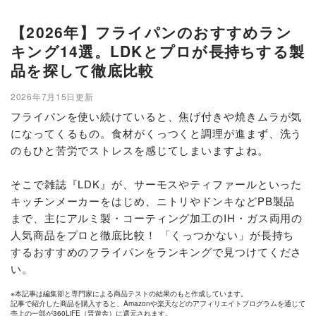
【2026年】フライパンのおすすめラン
キング14選。LDKとプロが長持ちする製
品を探して徹底比較
2026年7月15日更新
フライパンを使い続けていると、焦げ付きや焼きムラが気
になってくるもの。食材がくっつくと調理が進まず、洗う
のもひと苦労でストレスを感じてしまいますよね。
そこで雑誌『LDK』が、サーモスやティファールといった
キッチンメーカーをはじめ、ニトリやドンキなどPB製品
まで、主にアルミ製・コーティング加工のIH・ガス両用の
人気商品をプロと徹底比較！ 「くっつかない」が長持ち
するおすすめのフライパンをランキングで見つけてくださ
い。
※本記事は編集部と専門家による商品テストの結果のもと作成しています。
記事で紹介した商品を購入すると、Amazonや楽天などのアフィリエイトプログラムを通じて
売上の一部が360LiFE（晋遊舎）に還元されます。