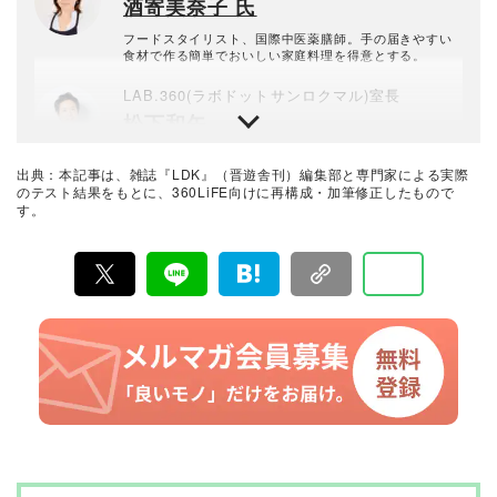
酒寄美奈子 氏
ビ」「有吉ゼミ」（ともに日本テレビ）、「雑学王」
（テレビ朝日）、「ちちんぷいぷい」（毎日放送）、
「朝生ワイド す・またん！」（読売テレビ）。
フードスタイリスト、国際中医薬膳師。手の届きやすい
食材で作る簡単でおいしい家庭料理を得意とする。
LAB.360(ラボドットサンロクマル)室長
松下和矢
晋遊舎のテスト専門機関「LAB.360」室長。年間2100点
以上の商品テストを行うプロ。機械工学専攻。産業機械
出典：本記事は、雑誌『LDK』（晋遊舎刊）編集部と専門家による実際
の保全・メンテナンス、日用雑貨品メーカーの開発業務
のテスト結果をもとに、360LiFE向けに再構成・加筆修正したもので
を経て、民間の試験機関で多くの商品テストに従事。テ
す。
LDK編集部
スト方法の立案から試験デザイン、試験装置の製作、テ
飯野
スト実施まで一貫した商品テストを手がける。日用雑貨
品や家電製品が専門。テスト方法の妥当性を担保しつ
つ、誰が見ても一目で結果が分かるビジュアル性を伴う
「LDK」編集部員。新製品を見るとつい気になってチェ
手法を心がけている。趣味はプラモデル作り。
ックしてしまうタイプ。みんながよいものを手に取れる
よう、日々テストに奮闘中。
LDK編集長
高橋咲彩
雑誌『LDK』を統括する自称テスト大好き人間。得意な
ジャンルは収納や日用品、文房具・雑貨など。人気ショ
ップ巡りも日課。1993年生まれ。2018年に晋遊舎に入社
後、雑誌『MONOQLO』を経て、2023年『LDK』編集
暮らしのおすすめベストバイ
長に就任。市場調査を元に特集のテーマ決めや表紙作
LDK編集部
成、入稿前の最終確認を行う。