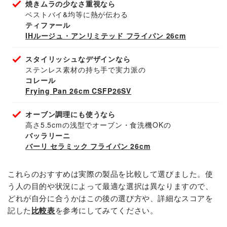
焼きムラの少なさ重視なら
ベストバイ&均等に熱が伝わる
ティファール
IHルージュ・アンリミテッド フライパン 26cm
スタイリッシュなデザインなら
ステンレス素材の持ち手で実力派の
コレール
Frying Pan 26cm CSFP26SV
オーブン調理にも使うなら
高さ5.5cmの浅型でオーブン・食洗機OKの
バッラリーニ
バーリ セラミック フライパン 26cm
これらのおすすめは実際の製品を比較して選びました。使
う人の目的や状況によって最適な選択は異なりますので、
どれが自分に合うかはこの後の選び方や、詳細なスコアを
記した
比較表
を参考にしてみてください。