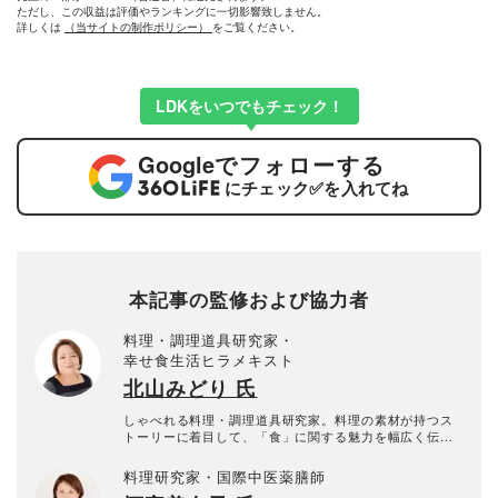
ただし、この収益は評価やランキングに一切影響致しません。
詳しくは
（当サイトの制作ポリシー）
をご覧ください。
LDKをいつでもチェック！
Google
でフォローする
にチェック
✅
を入れてね
本記事の監修および協力者
料理・調理道具研究家・
幸せ食生活ヒラメキスト
北山みどり 氏
しゃべれる料理・調理道具研究家。料理の素材が持つス
トーリーに着目して、「食」に関する魅力を幅広く伝え
る講習を行う。料理教室や食育活動・講演をはじめ、商
品に関する起業向けコンサルティングなど多方面で活躍
料理研究家・国際中医薬膳師
中。食生活ヒラメキスト。出演番組「おもいっきりテレ