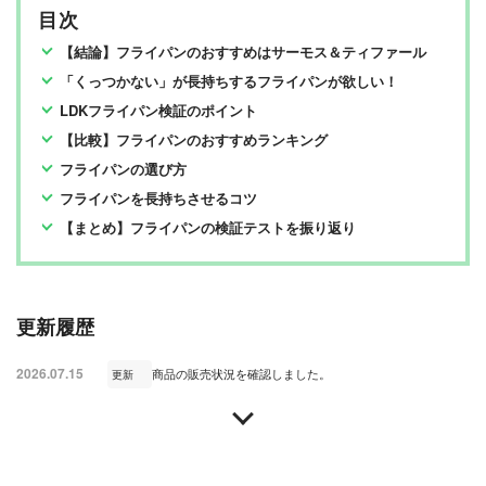
『LDK』は2012年の創刊以来、晋遊舎の理念である「遊
目次
びある、ホンネ」を胸に、消費者目線で本音の商品テス
トを貫いてきた、女性誌とWEBメディアです。毎月28日
【結論】フライパンのおすすめはサーモス＆ティファール
発行の雑誌とWebサイトで、掃除用品から収納インテリ
ア、食品まで、あらゆるジャンルの商品を徹底的に検
「くっつかない」が長持ちするフライパンが欲しい！
証。編集部と専門家、そして社内検証機関が実際に使っ
て見つけた「本当に良いもの」と「お役立ち情報」を厳
LDKフライパン検証のポイント
選してあなたにお届け。編集長・高橋咲彩を中心に、11
名以上の編集体制で日々の検証・記事制作を行っていま
【比較】フライパンのおすすめランキング
す。
フライパンの選び方
フライパンを長持ちさせるコツ
【まとめ】フライパンの検証テストを振り返り
更新履歴
2026.07.15
商品の販売状況を確認しました。
更新