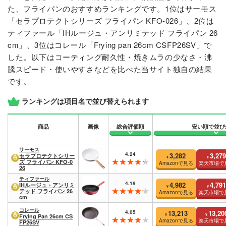
た、フライパンのおすすめランキングです。1位はサーモス
「セラプロテクトシリーズ フライパン KFO-026」、2位は
ティファール「IHルージュ・アンリミテッド フライパン 26
cm」、3位はコレール「Frying pan 26cm CSFP26SV」で
した。以下はコーティング耐久性・焼きムラの少なさ・沸
騰スピード・使いやすさなどを比べた当サイト独自の結果
です。
ランキングは項目名で並び替えられます
商品
画像
総合評価順
安い順で並び
サーモス
4.24
3,282
3,279
セラプロテクトシリー
¥
¥
ズ フライパン KFO-0
Amazonで見る
楽天市場で
26
ティファール
4.19
4,982
4,791
IHルージュ・アンリミ
¥
¥
テッド フライパン 26
Amazonで見る
楽天市場で
cm
コレール
4.05
13,213
13,20
¥
¥
Frying Pan 26cm CS
Amazonで見る
楽天市場で
FP26SV