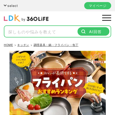
select
マイページ
by
AI回答
HOME
キッチン
調理器具・鍋・フライパン・包丁