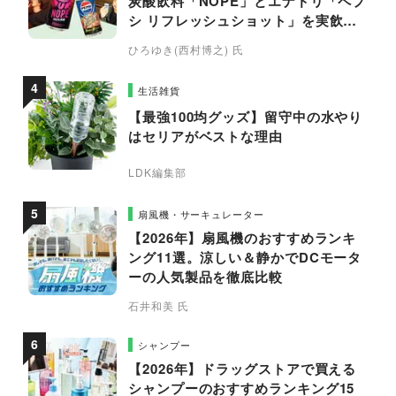
炭酸飲料「NOPE」とエナドリ「ペプ
シ リフレッシュショット」を実飲し
て食レポ！
ひろゆき(西村博之) 氏
生活雑貨
【最強100均グッズ】留守中の水やり
はセリアがベストな理由
LDK編集部
扇風機・サーキュレーター
【2026年】扇風機のおすすめランキ
ング11選。涼しい＆静かでDCモータ
ーの人気製品を徹底比較
石井和美 氏
シャンプー
【2026年】ドラッグストアで買える
シャンプーのおすすめランキング15