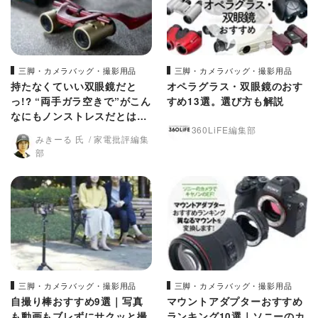
三脚・カメラバッグ・撮影用品
三脚・カメラバッグ・撮影用品
持たなくていい双眼鏡だと
オペラグラス・双眼鏡のおす
っ!? “両手ガラ空きで”がこん
すめ13選。選び方も解説
なにもノンストレスだとは！
360LiFE編集部
(家電批評）
みきーる 氏
家電批評編集
部
三脚・カメラバッグ・撮影用品
三脚・カメラバッグ・撮影用品
自撮り棒おすすめ9選｜写真
マウントアダプターおすすめ
も動画もブレずにサクッと撮
ランキング10選｜ソニーのカ