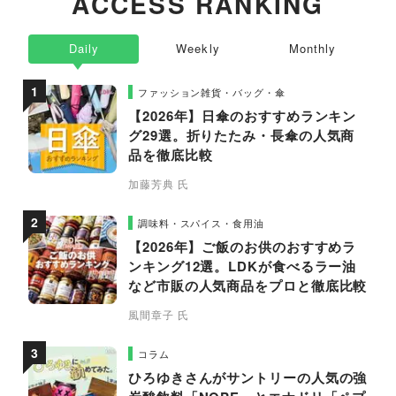
ACCESS RANKING
Daily
Weekly
Monthly
ファッション雑貨・バッグ・傘
【2026年】日傘のおすすめランキン
グ29選。折りたたみ・長傘の人気商
品を徹底比較
加藤芳典 氏
調味料・スパイス・食用油
【2026年】ご飯のお供のおすすめラ
ンキング12選。LDKが食べるラー油
など市販の人気商品をプロと徹底比較
風間章子 氏
コラム
ひろゆきさんがサントリーの人気の強