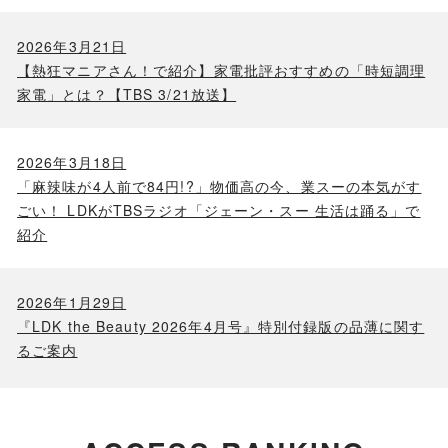
2026年3月21日
【熱狂マニアさん！で紹介】家電批評おすすめの「時短調理
家電」とは？【TBS 3/21放送】
2026年3月18日
「麻辣味が4人前で84円!?」物価高の今、業スーの本気がす
ごい！ LDKがTBSラジオ「ジェーン・スー 生活は踊る」で
紹介
2026年1月29日
『LDK the Beauty 2026年4月号』特別付録版の品薄に関す
るご案内