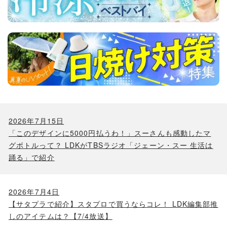
2026年7月15日
「このデザインに5000円払うわ！」スーさんも感動したマ
グボトルって？ LDKがTBSラジオ「ジェーン・スー 生活は
踊る」で紹介
2026年7月4日
【サタプラで紹介】スタプロで買うならコレ！ LDK編集部推
しのアイテムは？【7/4放送】