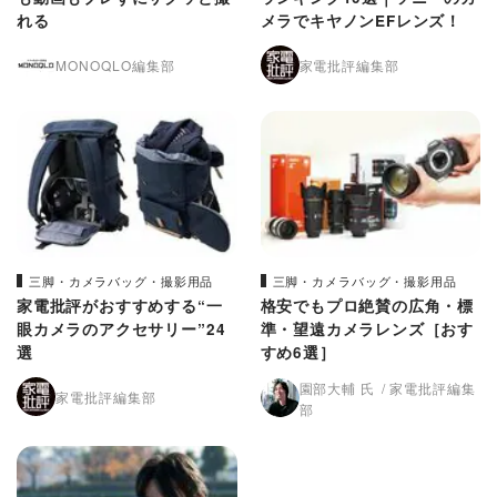
れる
メラでキヤノンEFレンズ！
MONOQLO編集部
家電批評編集部
三脚・カメラバッグ・撮影用品
三脚・カメラバッグ・撮影用品
家電批評がおすすめする“一
格安でもプロ絶賛の広角・標
眼カメラのアクセサリー”24
準・望遠カメラレンズ［おす
選
すめ6選］
園部大輔 氏
家電批評編集
家電批評編集部
部