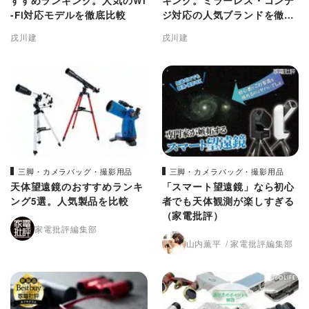
すすめランキング。人気のWi
キング。ミラーレス・コンデ
-Fi対応モデルを徹底比較
ジ対応の人気ブランドを徹底
比較
戌川建
戌川建
三脚・カメラバッグ・撮影用品
三脚・カメラバッグ・撮影用品
天体望遠鏡のおすすめランキ
「スマート望遠鏡」なら初心
ング5選。人気製品を比較
者でも天体観測が楽しすぎる
（家電批評）
家電批評編集部
山内薫平
家電批評編集部