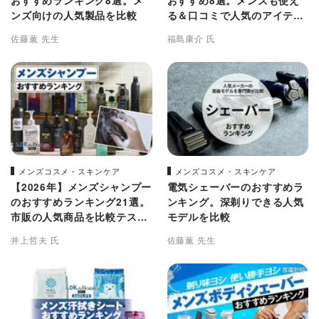
おすすめランキング8選。メ
おすすめ8選。メンズも使え
ンズ向けの人気製品を比較
る＆口コミで人気のアイテム
を徹底比較
佐藤薫 先生
福島康介 氏
メンズコスメ・スキンケア
メンズコスメ・スキンケア
【2026年】メンズシャンプー
電気シェーバーのおすすめラ
のおすすめランキング21選。
ンキング。深剃りできる人気
市販の人気商品を比較テスト
モデルを比較
【いい匂い・洗浄力・スカル
井上哲夫 氏
佐藤薫 先生
プなど注目アイテムを検証】