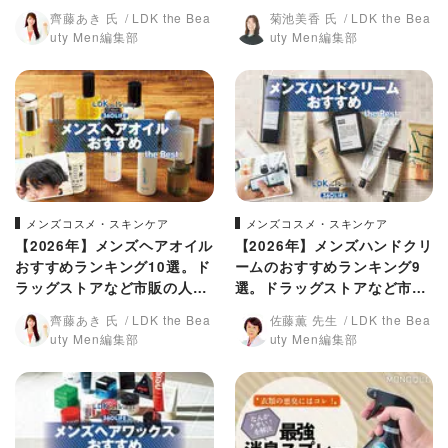
較
ランド「PROMONY（プロモ
齊藤あき 氏
LDK the Bea
菊池美香 氏
LDK the Bea
ニー）」を最速検証
uty Men編集部
uty Men編集部
メンズコスメ・スキンケア
メンズコスメ・スキンケア
【2026年】メンズヘアオイル
【2026年】メンズハンドクリ
おすすめランキング10選。ド
ームのおすすめランキング9
ラッグストアなど市販の人気
選。ドラッグストアなど市販
製品をプロが徹底比較
の人気製品を比較
齊藤あき 氏
LDK the Bea
佐藤薫 先生
LDK the Bea
uty Men編集部
uty Men編集部