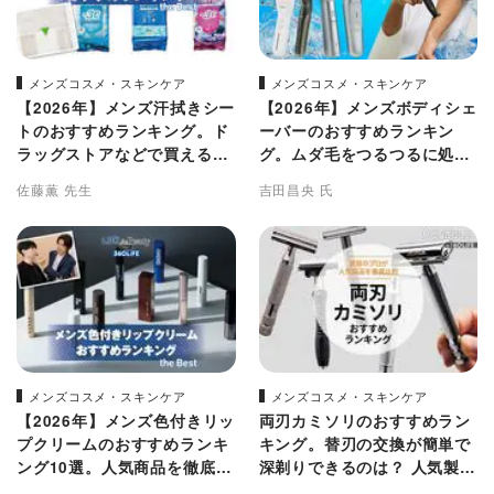
メンズコスメ・スキンケア
メンズコスメ・スキンケア
【2026年】メンズ汗拭きシー
【2026年】メンズボディシェ
トのおすすめランキング。ド
ーバーのおすすめランキン
ラッグストアなどで買える人
グ。ムダ毛をつるつるに処理
気商品を比較
する電動製品を徹底比較
佐藤薫 先生
吉田昌央 氏
メンズコスメ・スキンケア
メンズコスメ・スキンケア
【2026年】メンズ色付きリッ
両刃カミソリのおすすめラン
プクリームのおすすめランキ
キング。替刃の交換が簡単で
ング10選。人気商品を徹底比
深剃りできるのは？ 人気製品
較
を比較