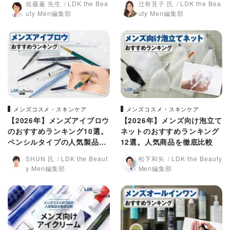
佐藤薫 先生
LDK the Bea
辻有見子 氏
LDK the Bea
比較
uty Men編集部
uty Men編集部
メンズコスメ・スキンケア
メンズコスメ・スキンケア
【2026年】メンズアイブロウ
【2026年】メンズ向け泡立て
のおすすめランキング10選。
ネットのおすすめランキング
ペンシルタイプの人気製品を
12選。人気商品を徹底比較
比較
SHUN 氏
LDK the Beaut
松下和矢
LDK the Beauty
y Men編集部
Men編集部