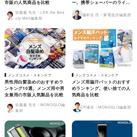
市販の人気商品を比較
ー。携帯シェーバーのライバ
ル機と徹底比較
佐藤薫 先生
LDK the Bea
藤村岳 氏
家電批評編集部
uty Men編集部
メンズコスメ・スキンケア
メンズコスメ・スキンケア
男性用白髪染めのおすすめラ
メンズ用脇汗パットのおすす
ンキング10選。メンズ用や男
めランキング。使い捨ての人
女兼用の市販人気製品を比較
気商品を比較
佐藤薫 先生
MONOQLO編
平瀬光
MONOQLO編集部
集部