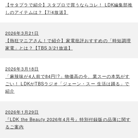
【サタプラで紹介】スタプロで買うならコレ！ LDK編集部推
しのアイテムは？【7/4放送】
2026年3月21日
【熱狂マニアさん！で紹介】家電批評おすすめの「時短調理
家電」とは？【TBS 3/21放送】
2026年3月18日
「麻辣味が4人前で84円!?」物価高の今、業スーの本気がす
ごい！ LDKがTBSラジオ「ジェーン・スー 生活は踊る」で
紹介
2026年1月29日
『LDK the Beauty 2026年4月号』特別付録版の品薄に関す
るご案内