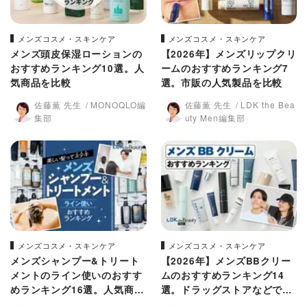
メンズコスメ・スキンケア
メンズコスメ・スキンケア
メンズ頭皮保湿ローションの
【2026年】メンズリップクリ
おすすめランキング10選。人
ームのおすすめランキング7
気商品を比較
選。市販の人気製品を比較
佐藤薫 先生
MONOQLO編
佐藤薫 先生
LDK the Bea
集部
uty Men編集部
メンズコスメ・スキンケア
メンズコスメ・スキンケア
メンズシャンプー&トリート
【2026年】メンズBBクリー
メントのライン使いのおすす
ムのおすすめランキング14
めランキング16選。人気商品
選。ドラッグストアなどで買
を比較
える人気商品を実際に使って