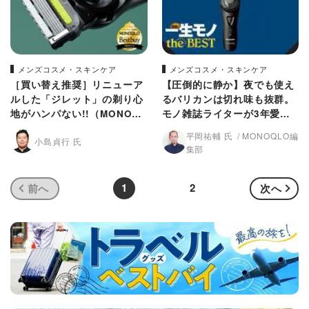
メンズコスメ・スキンケア
メンズコスメ・スキンケア
［買い替え推奨］リニューア
【圧倒的に静か】夜でも使え
ルした「ジレット」の剃り心
るバリカンは切れ味も抜群。
地がハンパない!!（MONOQL
モノ雑誌ライターが3年愛用!
O）
(MONOQLO)
平岡祐輔 氏
MONOQLO編
小島貞行 氏
集部
1
2
前へ
次へ