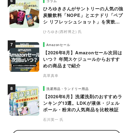
コラム
ひろゆきさんがサントリーの人気の強
炭酸飲料「NOPE」とエナドリ「ペプ
シ リフレッシュショット」を実飲し
て食レポ！
ひろゆき(西村博之) 氏
Amazonセール
【2026年8月】Amazonセール次回は
いつ？ 年間スケジュールからおすす
めの商品まで紹介
高草真幸
洗濯用品・ランドリー用品
【2026年6月】洗濯洗剤のおすすめラ
ンキング13選。LDKが液体・ジェル
ボール・粉末の人気商品を比較検証
石川英一 氏