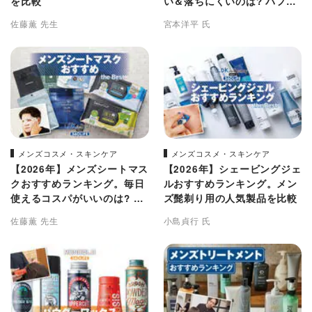
を比較
い＆落ちにくいのは? パフタ
イプなど市販の人気製品を比
佐藤薫 先生
宮本洋平 氏
較
メンズコスメ・スキンケア
メンズコスメ・スキンケア
【2026年】メンズシートマス
【2026年】シェービングジェ
クおすすめランキング。毎日
ルおすすめランキング。メン
使えるコスパがいいのは? 市
ズ髭剃り用の人気製品を比較
販の人気製品を比較
佐藤薫 先生
小島貞行 氏