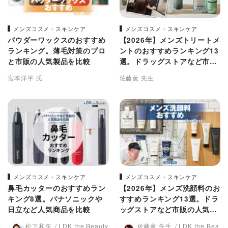
メンズコスメ・スキンケア
メンズコスメ・スキンケア
パウダーワックスのおすすめ
【2026年】メンズトリートメ
ランキング。薄毛対策のプロ
ントのおすすめランキング13
と市販の人気製品を比較
選。ドラッグストアなど市販
の人気商品を比較
宮本洋平 氏
佐藤薫 先生
メンズコスメ・スキンケア
メンズコスメ・スキンケア
鼻毛カッターのおすすめラン
【2026年】メンズ洗顔料のお
キング8選。パナソニックや
すすめランキング13選。ドラ
日立など人気商品を比較
ッグストアなど市販の人気製
品を比較
松下和矢
LDK the Beauty
佐藤薫 先生
LDK the Bea