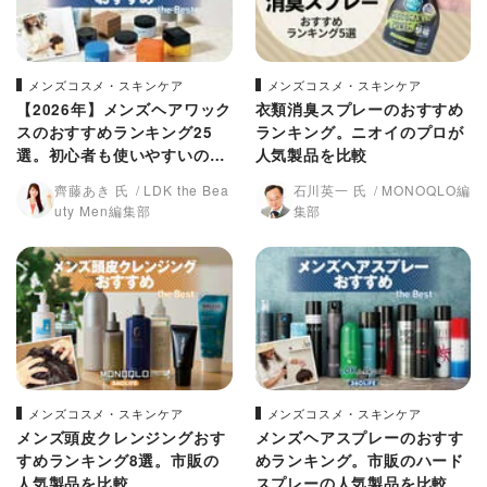
メンズコスメ・スキンケア
メンズコスメ・スキンケア
【2026年】メンズヘアワック
衣類消臭スプレーのおすすめ
スのおすすめランキング25
ランキング。ニオイのプロが
選。初心者も使いやすいの
人気製品を比較
は? 市販の人気商品を比較
齊藤あき 氏
LDK the Bea
石川英一 氏
MONOQLO編
uty Men編集部
集部
メンズコスメ・スキンケア
メンズコスメ・スキンケア
メンズ頭皮クレンジングおす
メンズヘアスプレーのおすす
すめランキング8選。市販の
めランキング。市販のハード
人気製品を比較
スプレーの人気製品を比較