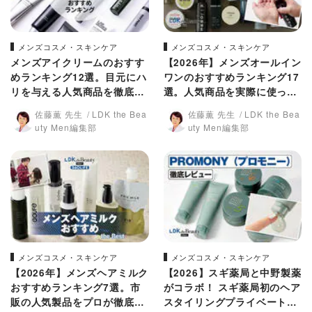
メンズコスメ・スキンケア
メンズコスメ・スキンケア
メンズアイクリームのおすす
【2026年】メンズオールイン
めランキング12選。目元にハ
ワンのおすすめランキング17
リを与える人気商品を徹底比
選。人気商品を実際に使って
較
比較
佐藤薫 先生
LDK the Bea
佐藤薫 先生
LDK the Bea
uty Men編集部
uty Men編集部
メンズコスメ・スキンケア
メンズコスメ・スキンケア
【2026年】メンズヘアミルク
【2026】スギ薬局と中野製薬
おすすめランキング7選。市
がコラボ！ スギ薬局初のヘア
販の人気製品をプロが徹底比
スタイリングプライベートブ