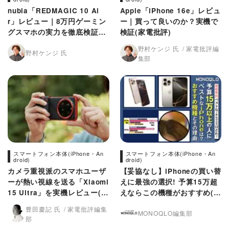
nubia「REDMAGIC 10 Ai
Apple「iPhone 16e」レビュ
r」レビュー｜8万円ゲーミン
ー｜買って良いのか？実機で
グスマホの実力を徹底検証
検証(家電批評)
（家電批評）
野村ケンジ 氏
家電批評編
野村ケンジ 氏
集部
スマートフォン本体(iPhone・An
スマートフォン本体(iPhone・An
droid)
droid)
カメラ重視派のスマホユーザ
【妥協なし】iPhoneの買い替
ーが熱い視線を送る「Xiaomi
えに最強の選択! 予算15万超
15 Ultra」を実機レビュー(家
えならこの機種がおすすめ(M
電批評)
ONOQLO)
豊田慶記 氏
家電批評編集
MONOQLO編集部
部