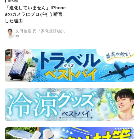
droid)
「進化していません」iPhone
8のカメラにプロがそう断言
した理由
文田信基 氏
家電批評編集
部