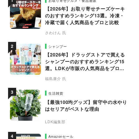
お取り寄せグルメ・食品通販
【2026年】お取り寄せチーズケーキ
のおすすめランキング13選。冷凍・
冷蔵で届く人気商品をプロと比較
さわけん 氏
シャンプー
【2026年】ドラッグストアで買える
シャンプーのおすすめランキング15
選。LDKが市販の人気商品をプロと
比較
福島康介 氏
生活雑貨
【最強100均グッズ】留守中の水やり
はセリアがベストな理由
LDK編集部
Amazonセール