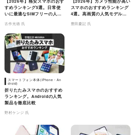
【2026年】格安スマホのおす
【2026年】カメラ性能が高い
すめランキング5選。日常使
スマホのおすすめランキング
いに最適なSIMフリーの人気
4選。高画質の人気モデルを
端末を比較
比較
古作光徳 氏
豊田慶記 氏
スマートフォン本体(iPhone・An
droid)
折りたたみスマホのおすすめ
ランキング。Androidの人気
製品を徹底比較
野村ケンジ 氏