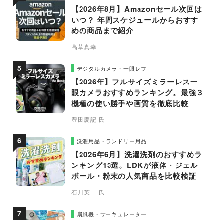
【2026年8月】Amazonセール次回は
いつ？ 年間スケジュールからおすす
めの商品まで紹介
高草真幸
デジタルカメラ・一眼レフ
【2026年】フルサイズミラーレス一
眼カメラおすすめランキング。最強３
機種の使い勝手や画質を徹底比較
豊田慶記 氏
洗濯用品・ランドリー用品
【2026年6月】洗濯洗剤のおすすめラ
ンキング13選。LDKが液体・ジェル
ボール・粉末の人気商品を比較検証
石川英一 氏
扇風機・サーキュレーター