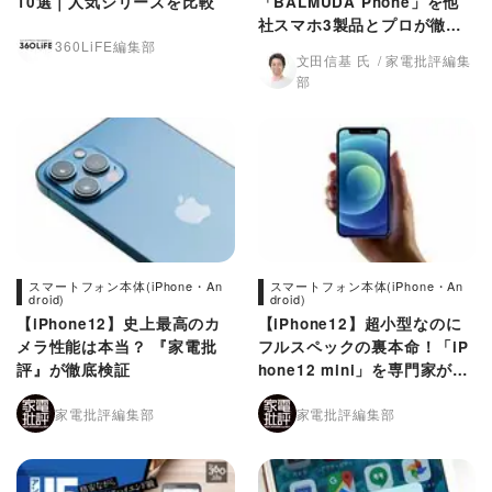
10選｜人気シリーズを比較
「BALMUDA Phone」を他
社スマホ3製品とプロが徹底
360LiFE編集部
比較｜『家電批評』が検証
文田信基 氏
家電批評編集
部
スマートフォン本体(iPhone・An
スマートフォン本体(iPhone・An
droid)
droid)
【iPhone12】史上最高のカ
【iPhone12】超小型なのに
メラ性能は本当？ 『家電批
フルスペックの裏本命！「iP
評』が徹底検証
hone12 mini」を専門家がチ
ェック
家電批評編集部
家電批評編集部