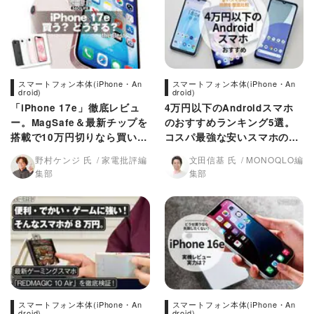
スマートフォン本体(iPhone・An
スマートフォン本体(iPhone・An
droid)
droid)
「iPhone 17e」徹底レビュ
4万円以下のAndroidスマホ
ー。MagSafe＆最新チップを
のおすすめランキング5選。
搭載で10万円切りなら買い!?
コスパ最強な安いスマホの人
iPhone 17との違いもチェッ
気製品を比較
野村ケンジ 氏
家電批評編
文田信基 氏
MONOQLO編
ク
集部
集部
スマートフォン本体(iPhone・An
スマートフォン本体(iPhone・An
droid)
droid)