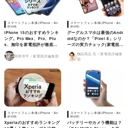
スマートフォン本体(iPhone・An
スマートフォン本体(iPhone・An
droid)
droid)
iPhone 15のおすすめランキ
グーグルスマホは最強のAndr
ング。Pro Max、Pro、Plu
oidなのか？「Pixel 8」シリ
s、無印を家電批評が徹底比
ーズの実力チェック(家電批
較
評)
橋詰高志 氏
家電批評編集
阿部淳平
家電批評編集部
部
スマートフォン本体(iPhone・An
スマートフォン本体(iPhone・An
droid)
droid)
Xperiaのおすすめランキング
バッテリーやカメラ機能は？