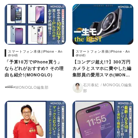
スマートフォン本体(iPhone・An
スマートフォン本体(iPhone・An
droid)
droid)
「予算10万でiPhone買う」
【コンデジ超え!?】300万円
ならどれがおすすめ? その理
カメラとスマホに費やした編
由も紹介!(MONOQLO)
集部員の愛用スマホ(MONOQ
LO)
石川泰紀
MONOQLO編集
MONOQLO編集部
部