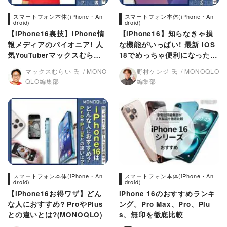
スマートフォン本体(iPhone・An
スマートフォン本体(iPhone・An
droid)
droid)
【iPhone16裏技】iPhone情
【iPhone16】知らなきゃ損
報メディアのパイオニア! 人
な機能がいっぱい! 最新 iOS
気YouTuberマックスむらい
18でめっちゃ便利になった(M
さんのワザ4選(MONOQLO)
ONOQLO)
マックスむらい 氏
MONO
野村ケンジ 氏
MONOQLO
QLO編集部
編集部
スマートフォン本体(iPhone・An
スマートフォン本体(iPhone・An
droid)
droid)
【iPhone16お得ワザ】どん
iPhone 16のおすすめランキ
な人におすすめ? ProやPlus
ング。Pro Max、Pro、Plu
との違いとは?(MONOQLO)
s、無印を徹底比較