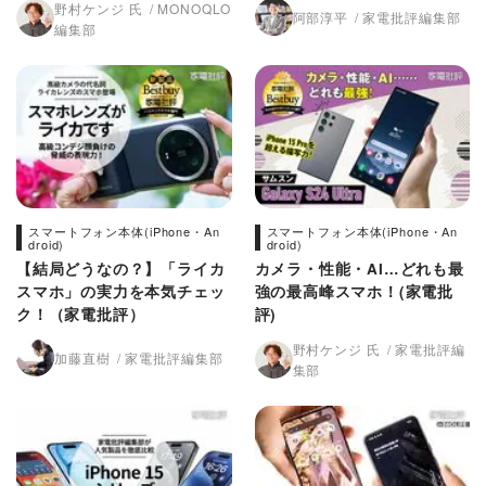
野村ケンジ 氏
MONOQLO
阿部淳平
家電批評編集部
編集部
スマートフォン本体(iPhone・An
スマートフォン本体(iPhone・An
droid)
droid)
【結局どうなの？】「ライカ
カメラ・性能・AI…どれも最
スマホ」の実力を本気チェッ
強の最高峰スマホ！(家電批
ク！（家電批評）
評)
野村ケンジ 氏
家電批評編
加藤直樹
家電批評編集部
集部