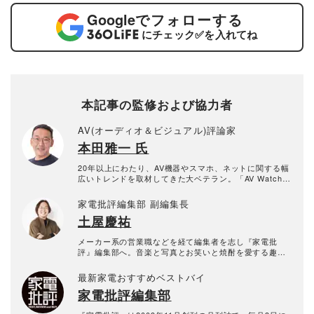
Google
でフォローする
にチェック
✅
を入れてね
本記事の監修および協力者
AV(オーディオ＆ビジュアル)評論家
本田雅一 氏
20年以上にわたり、AV機器やスマホ、ネットに関する幅
広いトレンドを取材してきた大ベテラン。「AV Watch」
や「HiVi」などで活躍中。
家電批評編集部 副編集長
土屋慶祐
メーカー系の営業職などを経て編集者を志し『家電批
評』編集部へ。音楽と写真とお笑いと焼酎を愛する趣味
人。趣味を活かしてオーディオ関連の検証や芸人の取材
を多数担当している。
最新家電おすすめベストバイ
家電批評編集部