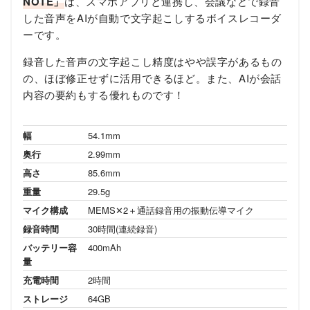
NOTE」
は、スマホアプリと連携し、会議などで録音
した音声をAIが自動で文字起こしするボイスレコーダ
ーです。
録音した音声の文字起こし精度はやや誤字があるもの
の、ほぼ修正せずに活用できるほど。また、AIが会話
内容の要約もする優れものです！
幅
54.1mm
奥行
2.99mm
高さ
85.6mm
重量
29.5g
マイク構成
MEMS✕2＋通話録音用の振動伝導マイク
録音時間
30時間(連続録音)
バッテリー容
400mAh
量
充電時間
2時間
ストレージ
64GB