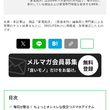
『家電批評』は2009年11月創刊の月刊誌で、毎月3日に
発行している雑誌および家電専門情報を提供するWEBメ
ディア。あらゆる家電製品にまつわる「ユーザーが気に
なっていること」を深く掘り下げ、専門家や自社検証機
関と協力して徹底的にテスト・評価する。高額なテレビ
から数百円の乾電池まで、編集部と専門家、そして社内
出典：本記事は、雑誌『家電批評』（晋遊舎刊）編集部と専門家による
検証機関が実機テストを行い、価格やブランドに惑わさ
実際のテスト結果をもとに、360LiFE向けに再構成・加筆修正したもの
れることなく製品の本質的な性能を見極め、その良し悪
です。
しをありのまま、雑誌およびWEBコンテンツとして発
信。編集長・阿部淳平を中心に、11名以上の編集体制で
日々の検証・記事制作を行っています。
目次
毎日が彩る！ ちょっとオシャレな役立つスマホアイテム