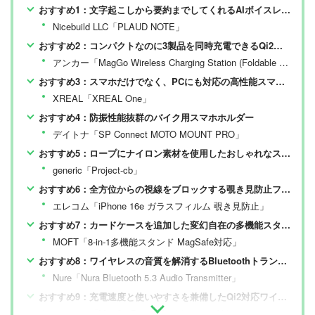
おすすめ1：文字起こしから要約までしてくれるAIボイスレコーダー
Nicebuild LLC「PLAUD NOTE」
おすすめ2：コンパクトなのに3製品を同時充電できるQi2対応ワイヤレス充電器
アンカー「MagGo Wireless Charging Station (Foldable 3-in-1)」
おすすめ3：スマホだけでなく、PCにも対応の高性能スマートグラス
XREAL「XREAL One」
おすすめ4：防振性能抜群のバイク用スマホホルダー
デイトナ「SP Connect MOTO MOUNT PRO」
おすすめ5：ロープにナイロン素材を使用したおしゃれなスマホストラップ
generic「Project-cb」
おすすめ6：全方位からの視線をブロックする覗き見防止フィルム
エレコム「iPhone 16e ガラスフィルム 覗き見防止」
おすすめ7：カードケースを追加した変幻自在の多機能スタンド
MOFT「8-in-1多機能スタンド MagSafe対応」
おすすめ8：ワイヤレスの音質を解消するBluetoothトランスミッター
Nure「Nura Bluetooth 5.3 Audio Transmitter」
おすすめ9：充電速度と使いやすさを兼備したQi2対応ワイヤレスモバイルバッテリー
アンカー「MagGo Power Bank(10000mAh)」