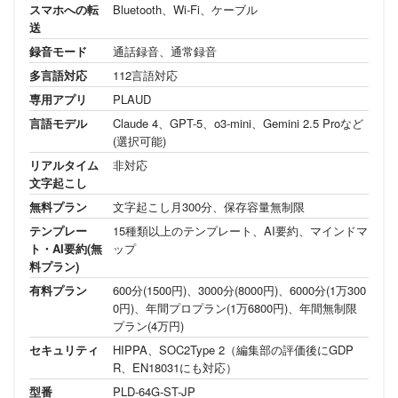
スマホへの転
Bluetooth、Wi-Fi、ケーブル
送
録音モード
通話録音、通常録音
多言語対応
112言語対応
専用アプリ
PLAUD
言語モデル
Claude 4、GPT-5、o3-mini、Gemini 2.5 Proなど
(選択可能)
リアルタイム
非対応
文字起こし
無料プラン
文字起こし月300分、保存容量無制限
テンプレー
15種類以上のテンプレート、AI要約、マインドマ
ト・AI要約(無
ップ
料プラン)
有料プラン
600分(1500円)、3000分(8000円)、6000分(1万300
0円)、年間プロプラン(1万6800円)、年間無制限
プラン(4万円)
セキュリティ
HIPPA、SOC2Type 2（編集部の評価後にGDP
R、EN18031にも対応）
型番
PLD-64G-ST-JP