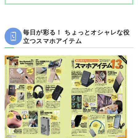
おすすめ10：音質もノイズキャンセリングも◎のワイヤレスヘッドホン
シュア「AONIC 50 GEN 2」
おすすめ11：AirPlay対応の低価格なDAP
毎日が彩る！ ちょっとオシャレな役
SHANLING「M1 Plus」
おすすめ12：イヤホンジャックがないスマホでも、有線イヤホンで音楽を楽しめるDAC
立つスマホアイテム
水月雨「破暁-DAWN PRO」
おすすめ13：コンパクトで手軽なインスタントカメラ
富士フィルム「INSTAX Pal」
ワイヤレス充電器の売れ筋ランキングもチェック！