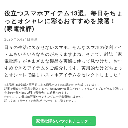
役立つスマホアイテム13選。毎日をちょ
っとオシャレに彩るおすすめを厳選！
(家電批評)
2025年5月21日更新
日々の生活に欠かせないスマホ。そんなスマホの便利アイ
テムもいろいろなものがありますよね。そこで、雑誌「家
電批評」がさまざまな製品を実際に使って見つけた、おす
すめできるアイテムをご紹介します。実用的だけどちょっ
とオシャレで楽しいスマホアイテムをセレクトしました！
※本記事は編集部と専門家による商品テストの結果のもと作成しています。
記事で紹介した商品を購入すると、Amazonや楽天などのアフィリエイトプログラムを通じて
売上の一部が360LiFE（晋遊舎）に還元されます。
ただし、この収益は評価やランキングに一切影響致しません。
詳しくは
（当サイトの制作ポリシー）
をご覧ください。
家電批評をいつでもチェック！