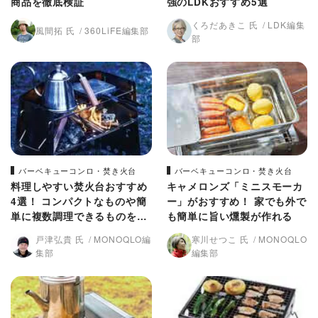
商品を徹底検証
強のLDKおすすめ5選
くろだあきこ 氏
LDK編集
風間拓 氏
360LiFE編集部
部
バーベキューコンロ・焚き火台
バーベキューコンロ・焚き火台
料理しやすい焚火台おすすめ
キャメロンズ「ミニスモーカ
4選！ コンパクトなものや簡
ー」がおすすめ！ 家でも外で
単に複数調理できるものを紹
も簡単に旨い燻製が作れる
介
戸津弘貴 氏
MONOQLO編
寒川せつこ 氏
MONOQLO
集部
編集部