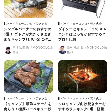
バーベキューコンロ・焚き火台
バーベキューコンロ・焚き火台
シングルバーナーのおすすめ
ダイソーとキャンドゥのBBQ
3選！ ゴトクが大きくさまざ
コンロはどっちがおすすめ？
まなキャンプ料理が楽に作れ
プロと比較
る
戸津弘貴 氏
MONOQLO編
義村貞純 氏
MONOQLO編
集部
集部
バーベキューコンロ・焚き火台
バーベキューコンロ・焚き火台
【キャンプ】最強ステーキを
ソロキャンプ向け焚き火台お
食らう！極厚バーベキュー鉄
すすめランキング6選｜軽量