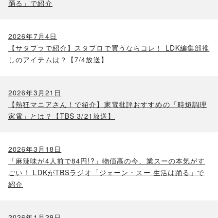
踊る」で紹介
2026年7月4日
【サタプラで紹介】スタプロで買うならコレ！ LDK編集部推
しのアイテムは？【7/4放送】
2026年3月21日
【熱狂マニアさん！で紹介】家電批評おすすめの「時短調理
家電」とは？【TBS 3/21放送】
2026年3月18日
「麻辣味が4人前で84円!?」物価高の今、業スーの本気がす
ごい！ LDKがTBSラジオ「ジェーン・スー 生活は踊る」で
紹介
2026年1月29日