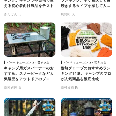
キング。キャンプや自宅で使
ランキング。早く着火して長
える初心者向け製品をテスト
続きするタイプを探して人気
商品を徹底比較
さわけん 氏
風間拓 氏
バーベキューコンロ・焚き火台
バーベキューコンロ・焚き火台
キャンプ用ガスバーナーのお
耐熱グローブのおすすめラン
すすめ。スノーピークなど人
キング14選。キャンプのプロ
気製品をアウトドアのプロが
が人気商品を徹底比較
徹底比較
義村貞純 氏
義村貞純 氏