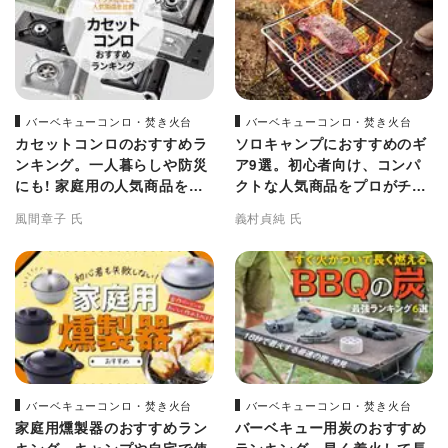
バーベキューコンロ・焚き火台
バーベキューコンロ・焚き火台
カセットコンロのおすすめラ
ソロキャンプにおすすめのギ
ンキング。一人暮らしや防災
ア9選。初心者向け、コンパ
にも! 家庭用の人気商品を比
クトな人気商品をプロがチェ
較
ック
風間章子 氏
義村貞純 氏
バーベキューコンロ・焚き火台
バーベキューコンロ・焚き火台
家庭用燻製器のおすすめラン
バーベキュー用炭のおすすめ