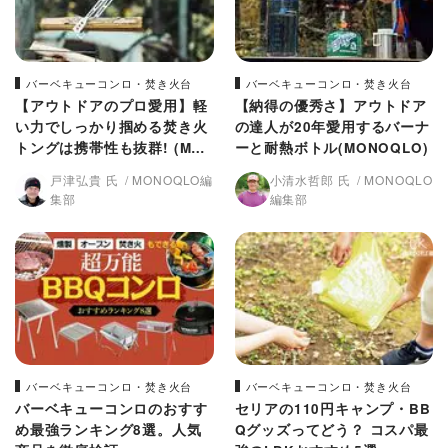
バーベキューコンロ・焚き火台
バーベキューコンロ・焚き火台
【アウトドアのプロ愛用】軽
【納得の優秀さ】アウトドア
い力でしっかり掴める焚き火
の達人が20年愛用するバーナ
トングは携帯性も抜群! (MO
ーと耐熱ボトル(MONOQLO)
NOQLO)
戸津弘貴 氏
MONOQLO編
小清水哲郎 氏
MONOQLO
集部
編集部
バーベキューコンロ・焚き火台
バーベキューコンロ・焚き火台
バーベキューコンロのおすす
セリアの110円キャンプ・BB
め最強ランキング8選。人気
Qグッズってどう？ コスパ最