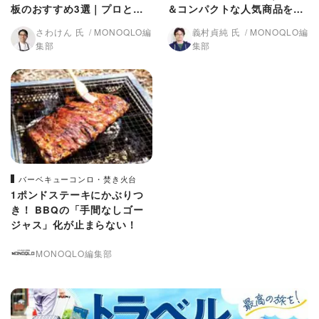
板のおすすめ3選｜プロと比
＆コンパクトな人気商品を徹
較
底比較！
さわけん 氏
MONOQLO編
義村貞純 氏
MONOQLO編
集部
集部
バーベキューコンロ・焚き火台
1ポンドステーキにかぶりつ
き！ BBQの「手間なしゴー
ジャス」化が止まらない！
MONOQLO編集部