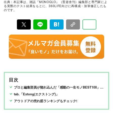
出典：本記事は、雑誌『MONOQLO』（晋遊舎刊）編集部と専門家によ
に良いモノ」だけを厳選して紹介。編集長・山田和樹を
る実際のテスト結果をもとに、360LiFE向けに再構成・加筆修正したも
中心に、11名以上の編集体制で日々の検証・記事制作を
のです。
行っています。
目次
プロと編集部員が惚れ込んだ「感動の一生モノBEST100」を紹介!
tab.「Extong(エクストング)」
アウトドアの売れ筋ランキングもチェック!