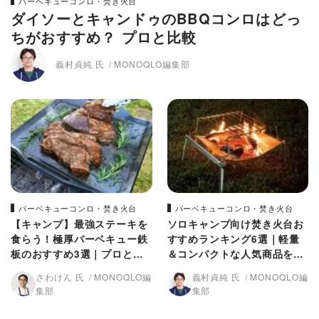
バーベキューコンロ・焚き火台
ダイソーとキャンドゥのBBQコンロはどっ
ちがおすすめ？ プロと比較
義村貞純 氏
MONOQLO編集部
バーベキューコンロ・焚き火台
バーベキューコンロ・焚き火台
【キャンプ】最強ステーキを
ソロキャンプ向け焚き火台お
食らう！極厚バーベキュー鉄
すすめランキング6選｜軽量
板のおすすめ3選｜プロと比
＆コンパクトな人気商品を徹
較
底比較！
さわけん 氏
MONOQLO編
義村貞純 氏
MONOQLO編
集部
集部