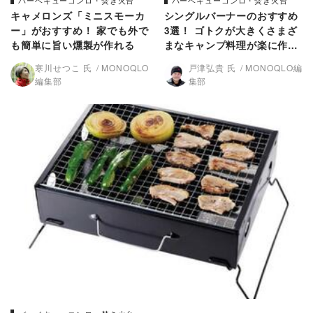
バーベキューコンロ・焚き火台
バーベキューコンロ・焚き火台
キャメロンズ「ミニスモーカ
シングルバーナーのおすすめ
ー」がおすすめ！ 家でも外で
3選！ ゴトクが大きくさまざ
も簡単に旨い燻製が作れる
まなキャンプ料理が楽に作れ
る
寒川せつこ 氏
MONOQLO
戸津弘貴 氏
MONOQLO編
編集部
集部