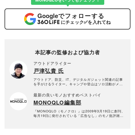
Google
でフォローする
にチェック
✅
を入れてね
本記事の監修および協力者
アウトドアライター
戸津弘貴 氏
アウトドア、防災、IT、デジタルガジェット関連の記事
を手がけるライター。キャンプや登山はソロ活動がメイ
ン。
最新の良いモノおすすめベストバイ
MONOQLO編集部
『MONOQLO（モノクロ）』は2009年3月19日に創刊、
毎月19日に発行されている「広告なし」のモノ批評雑誌
& おすすめ情報メディア。創刊以来、おもに男性向けの
生活用品や家具、ガジェット、食品などを各分野の専門
家にも協力を仰ぎ、編集部と社内の検証機関が実際に比
較・検証・評価してきました。テストで見つけた「本当