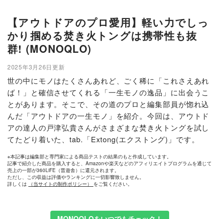
【アウトドアのプロ愛用】軽い力でしっ
かり掴める焚き火トングは携帯性も抜
群! (MONOQLO)
2025年3月26日更新
世の中にモノはたくさんあれど、ごく稀に「これさえあれ
ば！」と確信させてくれる「一生モノの逸品」に出会うこ
とがあります。そこで、その道のプロと編集部員が惚れ込
んだ「アウトドアの一生モノ」を紹介。今回は、アウトド
アの達人の戸津弘貴さんがさまざまな焚き火トングを試し
てたどり着いた、tab.「Extong(エクストング)」です。
※本記事は編集部と専門家による商品テストの結果のもと作成しています。
記事で紹介した商品を購入すると、Amazonや楽天などのアフィリエイトプログラムを通じて
売上の一部が360LiFE（晋遊舎）に還元されます。
ただし、この収益は評価やランキングに一切影響致しません。
詳しくは
（当サイトの制作ポリシー）
をご覧ください。
MONOQLOをいつでもチェック！