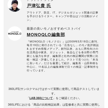
戸津弘貴 氏
アウトドア、防災、IT、デジタルガジェット関連の記事
を手がけるライター。キャンプや登山はソロ活動がメイ
ン。
最新の良いモノおすすめベストバイ
MONOQLO編集部
『MONOQLO（モノクロ）』は2009年3月19日に創刊、
毎月19日に発行されている「広告なし」のモノ批評雑誌
& おすすめ情報メディア。創刊以来、おもに男性向けの
生活用品や家具、ガジェット、食品などを各分野の専門
家にも協力を仰ぎ、編集部と社内の検証機関が実際に比
較・検証・評価してきました。テストで見つけた「本当
に良いモノ」だけを厳選して紹介。編集長・山田和樹を
中心に、11名以上の編集体制で日々の検証・記事制作を
行っています。
360LiFE(サンロクマル)ではすべて実際に使用して商品テストしていま
す。
「
LAB.360について
」をご確認ください。
360LiFEにおける「商品の比較検証結果」は監修者と共に実際に使用し