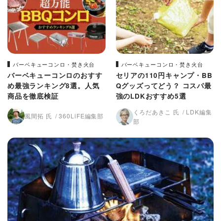
バーベキューコンロ・焚き火台
バーベキューコンロ・焚き火台
バーベキューコンロのおすす
セリアの110円キャンプ・BB
め最強ランキング8選。人気
Qグッズってどう？ コスパ最
商品を徹底検証
強のLDKおすすめ5選
くろだあきこ 氏
LDK編集
風間拓 氏
360LiFE編集部
部