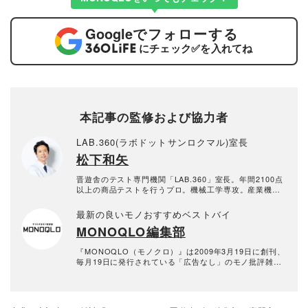
Google
でフォローする
にチェック
✅
を入れてね
本記事の監修および協力者
LAB.360(ラボドットサンロクマル)室長
松下和矢
晋遊舎のテスト専門機関「LAB.360」室長。年間2100点
以上の商品テストを行うプロ。機械工学専攻。産業機械
の保全・メンテナンス、日用雑貨品メーカーの開発業務
を経て、民間の試験機関で多くの商品テストに従事。テ
最新の良いモノおすすめベストバイ
スト方法の立案から試験デザイン、試験装置の製作、テ
MONOQLO編集部
スト実施まで一貫した商品テストを手がける。日用雑貨
品や家電製品が専門。テスト方法の妥当性を担保しつ
つ、誰が見ても一目で結果が分かるビジュアル性を伴う
『MONOQLO（モノクロ）』は2009年3月19日に創刊、
手法を心がけている。趣味はプラモデル作り。
毎月19日に発行されている「広告なし」のモノ批評雑誌
& おすすめ情報メディア。創刊以来、おもに男性向けの
生活用品や家具、ガジェット、食品などを各分野の専門
家にも協力を仰ぎ、編集部と社内の検証機関が実際に比
較・検証・評価してきました。テストで見つけた「本当