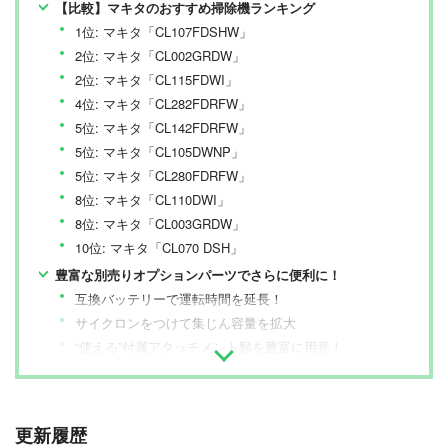
【比較】マキタのおすすめ掃除機ランキング
1位: マキタ「CL107FDSHW」
2位: マキタ「CL002GRDW」
2位: マキタ「CL115FDWI」
4位: マキタ「CL282FDRFW」
5位: マキタ「CL142FDRFW」
5位: マキタ「CL105DWNP」
5位: マキタ「CL280FDRFW」
8位: マキタ「CL110DWI」
8位: マキタ「CL003GRDW」
10位: マキタ「CL070 DSH」
豊富な別売りオプションパーツでさらに便利に！
互換バッテリーで運転時間を延長！
サイクロンをつけて集じん容量を拡大
“使える”付属アタッチメント類を豊富に用意！
おしゃれな掃除機スタンドもチェック
【まとめ】マキタの掃除機は「CL107FDSHW」がおすすめ
更新履歴