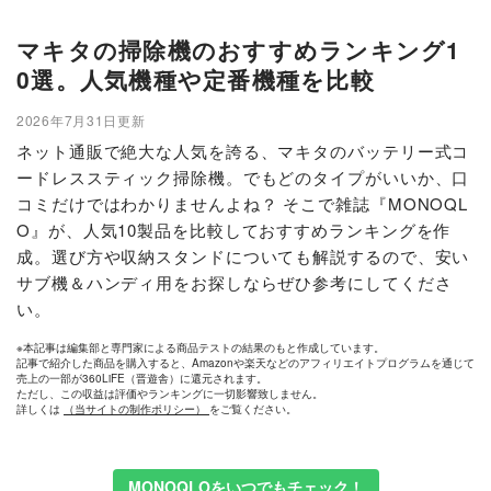
マキタの掃除機のおすすめランキング1
0選。人気機種や定番機種を比較
2026年7月31日更新
ネット通販で絶大な人気を誇る、マキタのバッテリー式コ
ードレススティック掃除機。でもどのタイプがいいか、口
コミだけではわかりませんよね？ そこで雑誌『MONOQL
O』が、人気10製品を比較しておすすめランキングを作
成。選び方や収納スタンドについても解説するので、安い
サブ機＆ハンディ用をお探しならぜひ参考にしてくださ
い。
※本記事は編集部と専門家による商品テストの結果のもと作成しています。
記事で紹介した商品を購入すると、Amazonや楽天などのアフィリエイトプログラムを通じて
売上の一部が360LiFE（晋遊舎）に還元されます。
ただし、この収益は評価やランキングに一切影響致しません。
詳しくは
（当サイトの制作ポリシー）
をご覧ください。
MONOQLOをいつでもチェック！