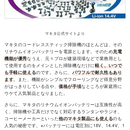
マキタ公式サイトより
マキタのコードレススティック掃除機のほとんどは、その
リチウムイオンバッテリーを電源とします。そのため
充電
機能が優秀
なうえ、元々プロが建築現場などで業務用とし
て使用するのをメインとした掃除機なだけに
軽く、いつで
も手軽に使える
のです。さらに、
パワフルで耐久性もあり
ます
。また、機能がシンプルでフローリングなど得意分野
がはっきりしている点や、
価格が手頃
なところが家庭用に
ウケて人気製品となりました。
さらに、マキタのリチウムイオンバッテリーは互換性が高
く、掃除機や工具だけでなく対応するランタンやラジオ、
コーヒーメーカーといった
他のマキタ製品にも使える
のも
人気の秘密です。※バッテリーには電圧別に18V、14.4V、1