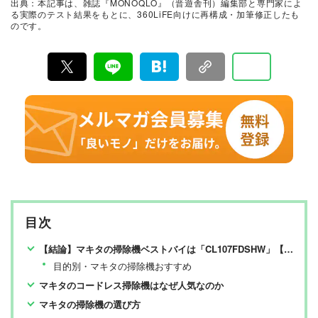
出典：本記事は、雑誌『MONOQLO』（晋遊舎刊）編集部と専門家によ
に良いモノ」だけを厳選して紹介。編集長・山田和樹を
る実際のテスト結果をもとに、360LiFE向けに再構成・加筆修正したも
中心に、11名以上の編集体制で日々の検証・記事制作を
のです。
行っています。
目次
【結論】マキタの掃除機ベストバイは「CL107FDSHW」【MONOQLOが検証】
目的別・マキタの掃除機おすすめ
マキタのコードレス掃除機はなぜ人気なのか
マキタの掃除機の選び方