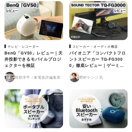
テレビ・レコーダー
スピーカー・オーディオ機器
BenQ「GV50」レビュー｜天
パイオニア「コンパクトフロ
井投影できるモバイルプロジ
ントスピーカー TQ-FG300
ェクターを検証
0」徹底レビュー｜ゲーミン
グスピーカーの実力を検証し
阿部淳平
家電批評編集部
野村ケンジ 氏
ました