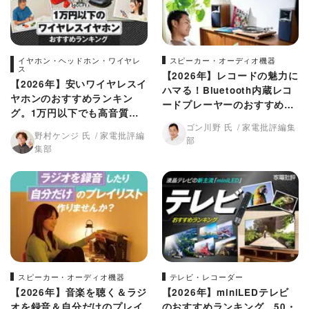
イヤホン・ヘッドホン・ワイヤレ
スピーカー・オーディオ機器
ス
【2026年】レコードの魅力に
【2026年】安いワイヤレスイ
ハマる！Bluetooth内蔵レコ
ヤホンのおすすめランキン
ードプレーヤーのおすすめ3
グ。1万円以下でも高音質な
選
コスパ最強モデルを徹底比較
ゴン川野 氏
家電批評編集
野村ケンジ 氏
家電批評編
部
集部
スピーカー・オーディオ機器
テレビ・レコーダー
【2026年】音楽を聴く＆ラジ
【2026年】miniLEDテレビ
オを録音＆自分だけのプレイ
のおすすめランキング。50・