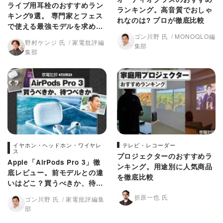
ライブ用耳栓のおすすめラン
ランキング。高音質でおしゃ
キング9選。 専門家とフェス
れなのは? プロが徹底比較
で使える最強モデルを求めて
徹底比較
ゴン川野 氏
MONOQLO編
野村ケンジ 氏
家電批評編
集部
集部
イヤホン・ヘッドホン・ワイヤレ
テレビ・レコーダー
ス
プロジェクターのおすすめラ
Apple「AirPods Pro 3」徹
ンキング。用途別に人気商品
底レビュー。前モデルとの違
を徹底比較
いはどこ？買うべきか、待つ
べきかをプロとチェック！
折原一也 氏
ゴン川野 氏
家電批評編集
部