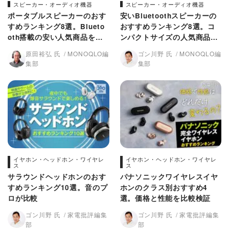
スピーカー・オーディオ機器
スピーカー・オーディオ機器
ポータブルスピーカーのおす
安いBluetoothスピーカーの
すめランキング8選。Blueto
おすすめランキング8選。コ
oth搭載の安い人気商品を比
ンパクトサイズの人気商品を
較
比較
原田裕弘 氏
MONOQLO編
ゴン川野 氏
MONOQLO編
集部
集部
イヤホン・ヘッドホン・ワイヤレ
イヤホン・ヘッドホン・ワイヤレ
ス
ス
サラウンドヘッドホンのおす
パナソニックワイヤレスイヤ
すめランキング10選。音のプ
ホンのクラス別おすすめ4
ロが比較
選。価格と性能を比較検証
ゴン川野 氏
家電批評編集
ゴン川野 氏
家電批評編集
部
部