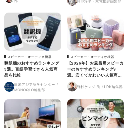
部
阿部淳平
家電批評編集部
場！】
スピーカー・オーディオ機器
スピーカー・オーディオ機器
翻訳機のおすすめランキング
【2026年】お風呂用スピーカ
3選。言語学習できる人気商
ーのおすすめランキング9
品を比較
選。安くてかわいい人気商品
をLDKとプロが比較
欧米アジア語学センター
野村ケンジ 氏
LDK編集部
MONOQLO編集部