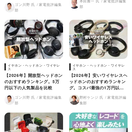
比較
本田雅一 氏
家電批評編集
ゴン川野 氏
家電批評編集
部
部
イヤホン・ヘッドホン・ワイヤレ
イヤホン・ヘッドホン・ワイヤレ
ス
ス
【2026年】開放型ヘッドホン
【2026年】安いワイヤレスヘ
のおすすめランキング。5万
ッドホンのおすすめランキン
円以下の人気製品を比較
グ。コスパ最強の1万円以
下・ノイキャン搭載機をプロ
ゴン川野 氏
家電批評編集
野村ケンジ 氏
家電批評編
が徹底比較
部
集部