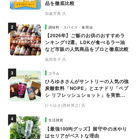
品を徹底比較
加藤芳典 氏
調味料・スパイス・食用油
【2026年】ご飯のお供のおすすめラ
ンキング12選。LDKが食べるラー油
など市販の人気商品をプロと徹底比較
風間章子 氏
コラム
ひろゆきさんがサントリーの人気の強
炭酸飲料「NOPE」とエナドリ「ペプ
シ リフレッシュショット」を実飲し
て食レポ！
ひろゆき(西村博之) 氏
生活雑貨
【最強100均グッズ】留守中の水やり
はセリアがベストな理由