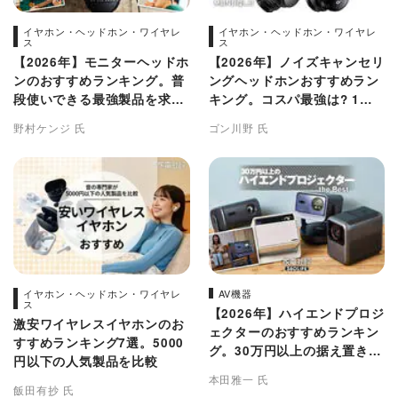
イヤホン・ヘッドホン・ワイヤレ
イヤホン・ヘッドホン・ワイヤレ
ス
ス
【2026年】モニターヘッドホ
【2026年】ノイズキャンセリ
ンのおすすめランキング。普
ングヘッドホンおすすめラン
段使いできる最強製品を求め
キング。コスパ最強は? 1万
てプロが徹底比較
円以下の人気製品を比較
野村ケンジ 氏
ゴン川野 氏
イヤホン・ヘッドホン・ワイヤレ
AV機器
ス
【2026年】ハイエンドプロジ
激安ワイヤレスイヤホンのお
ェクターのおすすめランキン
すすめランキング7選。5000
グ。30万円以上の据え置きタ
円以下の人気製品を比較
イプを徹底比較
本田雅一 氏
飯田有抄 氏