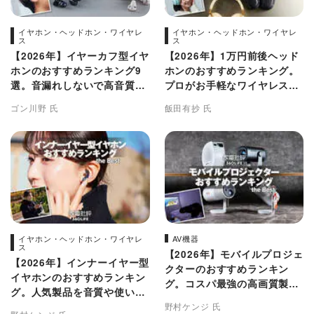
イヤホン・ヘッドホン・ワイヤレ
イヤホン・ヘッドホン・ワイヤレ
ス
ス
【2026年】イヤーカフ型イヤ
【2026年】1万円前後ヘッド
ホンのおすすめランキング9
ホンのおすすめランキング。
選。音漏れしないで高音質な
プロがお手軽なワイヤレス製
のは？ 人気製品を比較
品を徹底比較
ゴン川野 氏
飯田有抄 氏
イヤホン・ヘッドホン・ワイヤレ
AV機器
ス
【2026年】モバイルプロジェ
【2026年】インナーイヤー型
クターのおすすめランキン
イヤホンのおすすめランキン
グ。コスパ最強の高画質製品
グ。人気製品を音質や使い勝
をプロが比較
手で徹底比較
野村ケンジ 氏