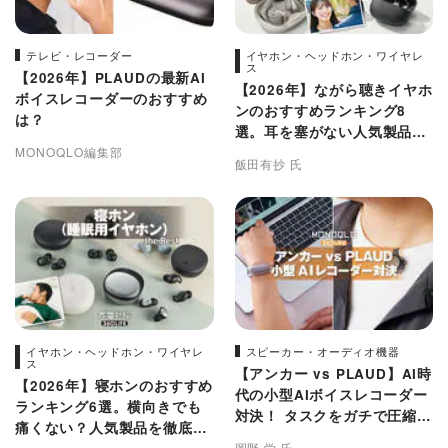
テレビ・レコーダー
イヤホン・ヘッドホン・ワイヤレ
ス
【2026年】PLAUDの最新AI
【2026年】ながら聴きイヤホ
ボイスレコーダーのおすすめ
ンのおすすめランキング8
は？
選。耳を塞がない人気製品の
MONOQLO編集部
音質や使い勝手を徹底比較
飯田有抄 氏
イヤホン・ヘッドホン・ワイヤレ
スピーカー・オーディオ機器
ス
【アンカー vs PLAUD】AI時
【2026年】寝ホンのおすすめ
代の小型AIボイスレコーダー
ランキング6選。横向きでも
対決！ タスクをガチで圧縮で
痛くない？人気製品を徹底比
きたのは？
岡野 学 氏