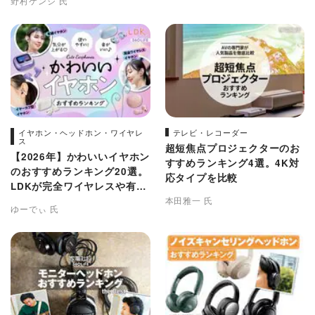
野村ケンジ 氏
イヤホン・ヘッドホン・ワイヤレ
テレビ・レコーダー
ス
超短焦点プロジェクターのお
【2026年】かわいいイヤホン
すすめランキング4選。4K対
のおすすめランキング20選。
応タイプを比較
LDKが完全ワイヤレスや有線
など人気商品をプロと比較
本田雅一 氏
ゆーでぃ 氏