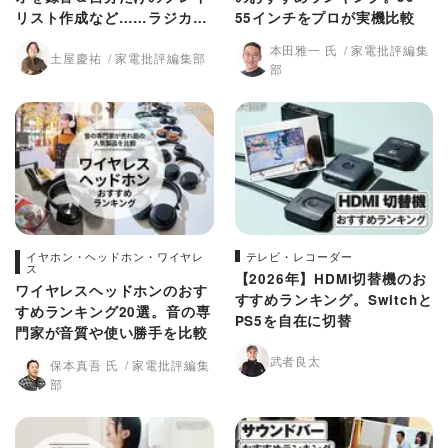
リスト作成など……ラジカセ
55インチをプロが実機比較
のおすすめ3選
本田雅一 氏
家電批評編集
土屋慶祐
家電批評編集部
部
イヤホン・ヘッドホン・ワイヤレ
テレビ・レコーダー
ス
【2026年】HDMI切替機のお
ワイヤレスヘッドホンのおす
すすめランキング。Switchと
すめランキング20選。音の専
PS5を自在に切替
門家が音質や使い勝手を比較
武者良太
保本真吾 氏
家電批評編集
部