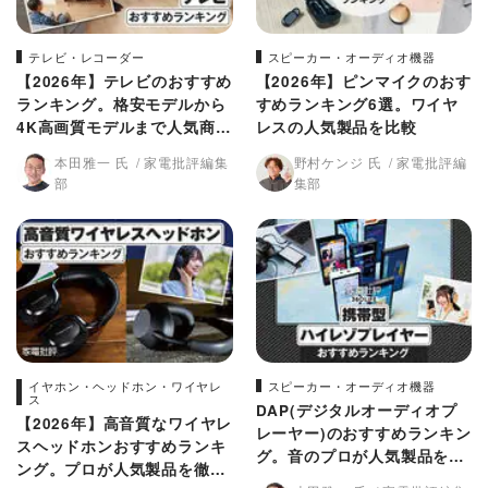
テレビ・レコーダー
スピーカー・オーディオ機器
【2026年】テレビのおすすめ
【2026年】ピンマイクのおす
ランキング。格安モデルから
すめランキング6選。ワイヤ
4K高画質モデルまで人気商品
レスの人気製品を比較
を紹介
本田雅一 氏
家電批評編集
野村ケンジ 氏
家電批評編
部
集部
イヤホン・ヘッドホン・ワイヤレ
スピーカー・オーディオ機器
ス
DAP(デジタルオーディオプ
【2026年】高音質なワイヤレ
レーヤー)のおすすめランキン
スヘッドホンおすすめランキ
グ。音のプロが人気製品を比
ング。プロが人気製品を徹底
較【2026年】