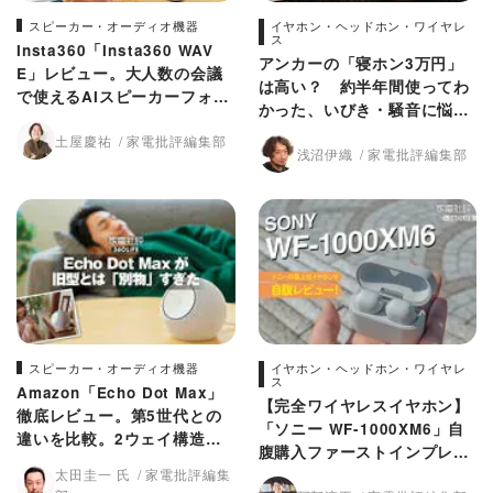
スピーカー・オーディオ機器
イヤホン・ヘッドホン・ワイヤレ
ス
Insta360「Insta360 WAV
アンカーの「寝ホン3万円」
E」レビュー。大人数の会議
は高い？ 約半年間使ってわ
で使えるAIスピーカーフォン
かった、いびき・騒音に悩む
の実力を検証
人が買うべき理由
土屋慶祐
家電批評編集部
浅沼伊織
家電批評編集部
スピーカー・オーディオ機器
イヤホン・ヘッドホン・ワイヤレ
ス
Amazon「Echo Dot Max」
【完全ワイヤレスイヤホン】
徹底レビュー。第5世代との
「ソニー WF-1000XM6」自
違いを比較。2ウェイ構造で
腹購入ファーストインプレ！
重低音3倍は本当か？
太田圭一 氏
家電批評編集
【3年ぶりの最上位モデル登