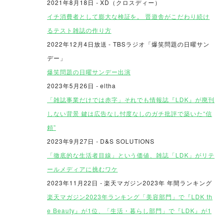
2021年8月18日 - XD（クロスディー）
イチ消費者として膨大な検証を。 晋遊舎がこだわり続け
るテスト雑誌の作り方
2022年12月4日放送
- TBSラジオ「爆笑問題の日曜サン
デー」
爆笑問題の日曜サンデー出演
2023年5月26日 - eltha
「雑誌事業だけでは赤字」それでも情報誌『LDK』が廃刊
しない背景 鍵は広告なし忖度なしのガチ批評で築いた“信
頼”
2023年9月27日 - D&S SOLUTIONS
「徹底的な生活者目線」という価値、雑誌「LDK」がリテ
ールメディアに挑むワケ
2023年11月22日 - 楽天マガジン2023年 年間ランキング
楽天マガジン2023年ランキング「美容部門」で『LDK th
e Beauty』が1位、「生活・暮らし部門」で『LDK』が1