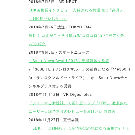
2018年7月3日 - MD NEXT
LDK編集長インタビュー 支持される共通項は「高見え」
「100均バレしない」
2018年7月26日放送
- TOKYO FM+
感動！ ゴミがごっそり取れる“コロコロ”など“神アイテ
ム”を紹介
2018年9月5日 - スマートニュース
「SmartNews Award 2018」受賞媒体を発表
※「360LiFE（サンロクマル）」の前身となる「the360.li
fe（サンロクマルドットライフ）」が「SmartNewsチャ
ンネルプラス賞」を受賞
2018年11月12日 - VR Digest plus
「テストする女性誌」で認知度アップ『LDK』 徹底的な
ユーザー目線で本音のレビューを届けたい 晋遊舎
2018年11月27日 - 宣伝会議
『LDK』『GetNavi』ほか情報誌の気になる編集方針とヒ