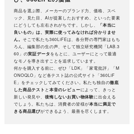
商品を選ぶ際、メーカーのブランド力、価格、スペ
ック、見た目、AIが提案したおすすめ、といった要素
にどうしても左右されがちです。しかし、
「本当に
良いもの」は、実際に使ってみなければ分かりませ
ん。
そこで私たち360LiFEは、各分野の専門家はもち
ろん、編集部の生の声、そして独立研究機関「LAB.3
60」の
実証データ
をもとに、ユーザーにとって最適
なモノを導き出すことを追求しています。
何かを購入する前に、ぜひ「LDK」「家電批評」「M
ONOQLO」など各テスト誌の公式サイト「360LiF
E」をチェックしてみてください。私たち独自の
徹底
した商品テスト
と
本音のレビュー
によって、きっと
新しい発見や、
後悔しないお買い物体験
に出会える
でしょう。私たちは、消費者の皆様が
本当に満足で
きる商品選び
ができるよう、最善を尽くします。