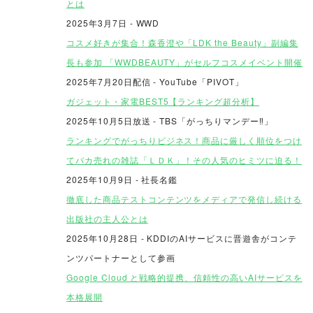
とは
2025年3月7日 - WWD
コスメ好きが集合！森香澄や「LDK the Beauty」副編集
長も参加 「WWDBEAUTY」がセルフコスメイベント開催
2025年7月20日配信 - YouTube「PIVOT」
ガジェット・家電BEST5【ランキング超分析】
2025年10月5日放送 - TBS「がっちりマンデー‼」
ランキングでがっちりビジネス！商品に厳しく順位をつけ
てバカ売れの雑誌「ＬＤＫ」！その人気のヒミツに迫る！
2025年10月9日 - 社長名鑑
徹底した商品テストコンテンツをメディアで発信し続ける
出版社の主人公とは
2025年10月28日 - KDDIのAIサービスに晋遊舎がコンテ
ンツパートナーとして参画
Google Cloud と戦略的提携、信頼性の高いAIサービスを
本格展開