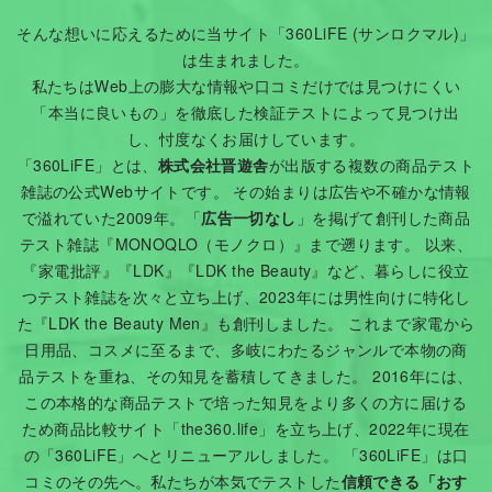
そんな想いに応えるために当サイト「360LiFE (サンロクマル)」
は生まれました。
私たちはWeb上の膨大な情報や口コミだけでは見つけにくい
「本当に良いもの」を徹底した検証テストによって見つけ出
し、忖度なくお届けしています。
「360LiFE」とは、
株式会社晋遊舎
が出版する複数の商品テスト
雑誌の公式Webサイトです。 その始まりは広告や不確かな情報
で溢れていた2009年。「
広告一切なし
」を掲げて創刊した商品
テスト雑誌『MONOQLO（モノクロ）』まで遡ります。 以来、
『家電批評』『LDK』『LDK the Beauty』など、暮らしに役立
つテスト雑誌を次々と立ち上げ、2023年には男性向けに特化し
た『LDK the Beauty Men』も創刊しました。 これまで家電から
日用品、コスメに至るまで、多岐にわたるジャンルで本物の商
品テストを重ね、その知見を蓄積してきました。 2016年には、
この本格的な商品テストで培った知見をより多くの方に届ける
ため商品比較サイト「the360.life」を立ち上げ、2022年に現在
の「360LiFE」へとリニューアルしました。 「360LiFE」は口
コミのその先へ。私たちが本気でテストした
信頼できる「おす