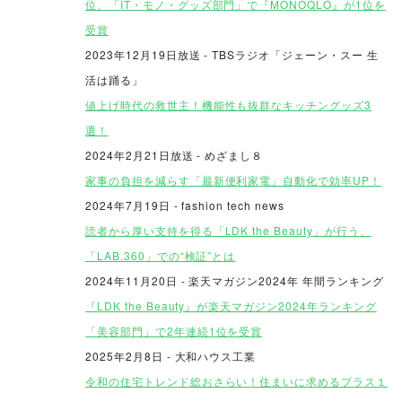
位、「IT・モノ・グッズ部門」で『MONOQLO』が1位を
受賞
2023年12月19日放送
- TBSラジオ「ジェーン・スー 生
活は踊る」
値上げ時代の救世主！機能性も抜群なキッチングッズ3
選！
2024年2月21日放送
- めざまし８
家事の負担を減らす「最新便利家電」自動化で効率UP！
2024年7月19日 - fashion tech news
読者から厚い支持を得る「LDK the Beauty」が行う、
「LAB.360」での“検証”とは
2024年11月20日 - 楽天マガジン2024年 年間ランキング
『LDK the Beauty』が楽天マガジン2024年ランキング
「美容部門」で2年連続1位を受賞
2025年2月8日 - 大和ハウス工業
令和の住宅トレンド総おさらい！住まいに求めるプラス１