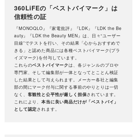
360LiFEの「ベストバイマーク」は
信頼性の証
『MONOQLO』『家電批評』『LDK』『LDK the Be
auty』『LDK the Beauty MEN』は、日々“ユーザー
目線”でテストを行い、その結果「心からおすすめで
きる」と認めた商品には各種ベストバイマーク(プラ
イズマーク)を付与しています。
これらの
ベストバイマーク
は、各ジャンルのプロや
専門家、そして編集部が一体となってとことん検証
した結果として与えられます。メーカー各社と編集
部の間にマーク付与に関する事前のやりとりは一切
なく、
客観性と公平性が厳しく担保
されています。
これにより、
本当に良い商品だけが「ベストバイ」
として認定
されます。