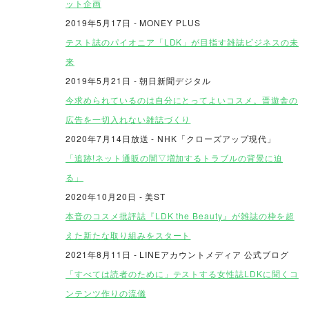
ット企画
2019年5月17日 - MONEY PLUS
テスト誌のパイオニア「LDK」が目指す雑誌ビジネスの未
来
2019年5月21日 - 朝日新聞デジタル
今求められているのは自分にとってよいコスメ。晋遊舎の
広告を一切入れない雑誌づくり
2020年7月14日放送
- NHK「クローズアップ現代」
「追跡!ネット通販の闇▽増加するトラブルの背景に迫
る」
2020年10月20日 - 美ST
本音のコスメ批評誌『LDK the Beauty』が雑誌の枠を超
えた新たな取り組みをスタート
2021年8月11日 - LINEアカウントメディア 公式ブログ
「すべては読者のために」テストする女性誌LDKに聞くコ
ンテンツ作りの流儀