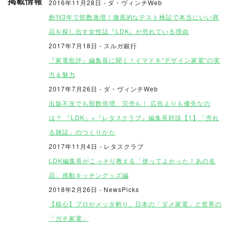
掲載情報
2016年11月28日 - ダ・ヴィンチWeb
創刊3年で部数激増！徹底的なテスト検証で本当にいい商
品を探し出す女性誌『LDK』が売れている理由
2017年7月18日 - スルガ銀行
『家電批評』編集長に聞く！イマドキ“デザイン家電”の実
力＆魅力
2017年7月26日 - ダ・ヴィンチWeb
出版不況でも部数倍増、完売も！ 広告よりも優先なの
は？ 『LDK』×『レタスクラブ』編集長対談【1】「売れ
る雑誌」のつくりかた
2017年11月4日 - レタスクラブ
LDK編集長がこっそり教える「使ってよかった！あの名
品」感動キッチングッズ編
2018年2月26日 - NewsPicks
【核心】プロがメッタ斬り。日本の「ダメ家電」と世界の
「ガチ家電」