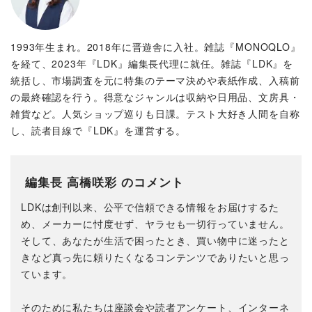
1993年生まれ。2018年に晋遊舎に入社。雑誌『MONOQLO』
を経て、2023年『LDK』編集長代理に就任。雑誌『LDK』を
統括し、市場調査を元に特集のテーマ決めや表紙作成、入稿前
の最終確認を行う。得意なジャンルは収納や日用品、文房具・
雑貨など。人気ショップ巡りも日課。テスト大好き人間を自称
し、読者目線で『LDK』を運営する。
編集長 高橋咲彩 のコメント
LDKは創刊以来、公平で信頼できる情報をお届けするた
め、メーカーに忖度せず、ヤラセも一切行っていません。
そして、あなたが生活で困ったとき、買い物中に迷ったと
きなど真っ先に頼りたくなるコンテンツでありたいと思っ
ています。
そのために私たちは座談会や読者アンケート、インターネ