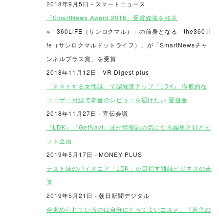
2018年9月5日 - スマートニュース
「SmartNews Award 2018」受賞媒体を発表
※「360LiFE（サンロクマル）」の前身となる「the360.li
fe（サンロクマルドットライフ）」が「SmartNewsチャ
ンネルプラス賞」を受賞
2018年11月12日 - VR Digest plus
「テストする女性誌」で認知度アップ『LDK』 徹底的な
ユーザー目線で本音のレビューを届けたい 晋遊舎
2018年11月27日 - 宣伝会議
『LDK』『GetNavi』ほか情報誌の気になる編集方針とヒ
ット企画
2019年5月17日 - MONEY PLUS
テスト誌のパイオニア「LDK」が目指す雑誌ビジネスの未
来
2019年5月21日 - 朝日新聞デジタル
今求められているのは自分にとってよいコスメ。晋遊舎の