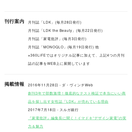
刊行案内
月刊誌「LDK」(毎月28日発行)
月刊誌「LDK the Beauty」(毎月22日発行)
月刊誌「家電批評」(毎月3日発行)
月刊誌「MONOQLO」(毎月19日発行) 他
※360LiFEではオリジナル記事に加えて、上記4つの月刊
誌の記事をWEB上に展開しています
掲載情報
2016年11月28日 - ダ・ヴィンチWeb
創刊3年で部数激増！徹底的なテスト検証で本当にいい商
品を探し出す女性誌『LDK』が売れている理由
2017年7月18日 - スルガ銀行
『家電批評』編集長に聞く！イマドキ“デザイン家電”の実
力＆魅力