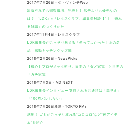
2017年7月26日 - ダ・ヴィンチWeb
出版不況でも部数倍増、完売も！ 広告よりも優先なの
は？ 『LDK』×『レタスクラブ』編集長対談【1】「売れ
る雑誌」のつくりかた
2017年11月4日 - レタスクラブ
LDK編集長がこっそり教える「使ってよかった！あの名
品」感動キッチングッズ編
2018年2月26日 - NewsPicks
【核心】プロがメッタ斬り。日本の「ダメ家電」と世界の
「ガチ家電」
2018年7月3日 - MD NEXT
LDK編集長インタビュー 支持される共通項は「高見え」
「100均バレしない」
2018年7月26日放送
- TOKYO FM+
感動！ ゴミがごっそり取れる“コロコロ”など“神アイテ
ム”を紹介