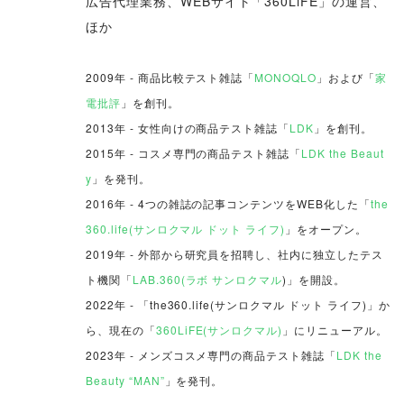
広告代理業務、WEBサイト「360LiFE」の運営、
ほか
2009年 - 商品比較テスト雑誌「
MONOQLO
」および「
家
電批評
」を創刊。
2013年 - 女性向けの商品テスト雑誌「
LDK
」を創刊。
2015年 - コスメ専門の商品テスト雑誌「
LDK the Beaut
y
」を発刊。
2016年 - 4つの雑誌の記事コンテンツをWEB化した「
the
360.life(サンロクマル ドット ライフ)
」をオープン。
2019年 - 外部から研究員を招聘し、社内に独立したテス
ト機関「
LAB.360(ラボ サンロクマル
)」を開設。
2022年 - 「the360.life(サンロクマル ドット ライフ)」か
ら、現在の「
360LiFE(サンロクマル)
」にリニューアル。
2023年 - メンズコスメ専門の商品テスト雑誌「
LDK the
Beauty “MAN”
」を発刊。