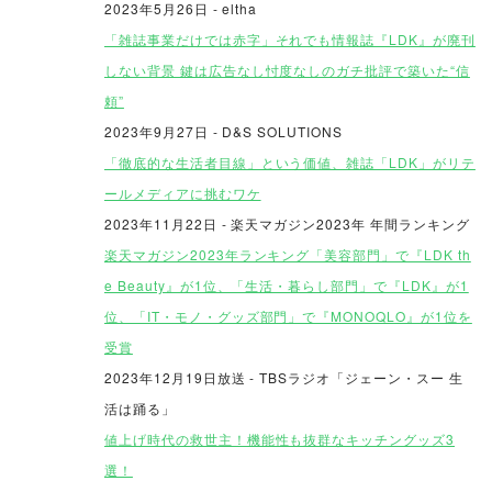
2023年5月26日 - eltha
「雑誌事業だけでは赤字」それでも情報誌『LDK』が廃刊
しない背景 鍵は広告なし忖度なしのガチ批評で築いた“信
頼”
2023年9月27日 - D&S SOLUTIONS
「徹底的な生活者目線」という価値、雑誌「LDK」がリテ
ールメディアに挑むワケ
2023年11月22日 - 楽天マガジン2023年 年間ランキング
楽天マガジン2023年ランキング「美容部門」で『LDK th
e Beauty』が1位、「生活・暮らし部門」で『LDK』が1
位、「IT・モノ・グッズ部門」で『MONOQLO』が1位を
受賞
2023年12月19日放送
- TBSラジオ「ジェーン・スー 生
活は踊る」
値上げ時代の救世主！機能性も抜群なキッチングッズ3
選！