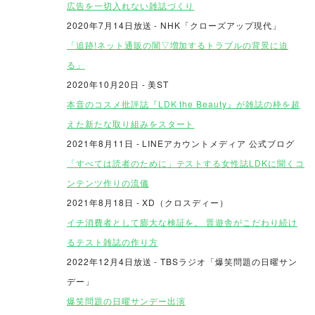
広告を一切入れない雑誌づくり
2020年7月14日放送
- NHK「クローズアップ現代」
「追跡!ネット通販の闇▽増加するトラブルの背景に迫
る」
2020年10月20日 - 美ST
本音のコスメ批評誌『LDK the Beauty』が雑誌の枠を超
えた新たな取り組みをスタート
2021年8月11日 - LINEアカウントメディア 公式ブログ
「すべては読者のために」テストする女性誌LDKに聞くコ
ンテンツ作りの流儀
2021年8月18日 - XD（クロスディー）
イチ消費者として膨大な検証を。 晋遊舎がこだわり続け
るテスト雑誌の作り方
2022年12月4日放送
- TBSラジオ「爆笑問題の日曜サン
デー」
爆笑問題の日曜サンデー出演