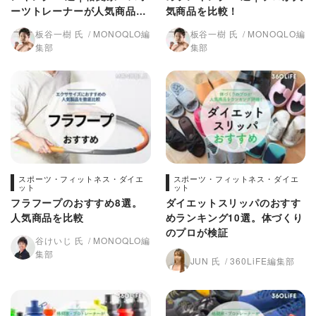
ーツトレーナーが人気商品を
気商品を比較！
比較
板谷一樹 氏
MONOQLO編
板谷一樹 氏
MONOQLO編
集部
集部
スポーツ・フィットネス・ダイエ
スポーツ・フィットネス・ダイエ
ット
ット
フラフープのおすすめ8選。
ダイエットスリッパのおすす
人気商品を比較
めランキング10選。体づくり
のプロが検証
谷けいじ 氏
MONOQLO編
集部
JUN 氏
360LiFE編集部