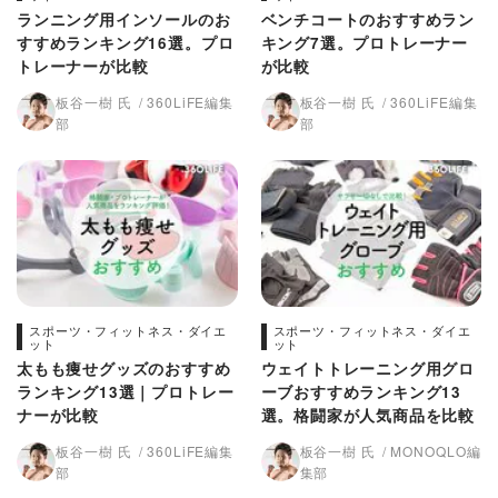
ランニング用インソールのお
ベンチコートのおすすめラン
すすめランキング16選。プロ
キング7選。プロトレーナー
トレーナーが比較
が比較
板谷一樹 氏
360LiFE編集
板谷一樹 氏
360LiFE編集
部
部
スポーツ・フィットネス・ダイエ
スポーツ・フィットネス・ダイエ
ット
ット
太もも痩せグッズのおすすめ
ウェイトトレーニング用グロ
ランキング13選｜プロトレー
ーブおすすめランキング13
ナーが比較
選。格闘家が人気商品を比較
板谷一樹 氏
360LiFE編集
板谷一樹 氏
MONOQLO編
部
集部