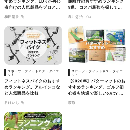
すめランキング。LDKが初心
距離計のおすすめランキング
者向けの人気製品をプロと徹
9選。コスパ最強を探してプ
底比較
ロと比較
和田清香 氏
鳥井悠治 プロ
スポーツ・フィットネス・ダイエ
スポーツ・フィットネス・ダイエ
ット
ット
フィットネスバイクのおすす
【2026年】パターマットのお
めランキング。アルインコな
すすめランキング。ゴルフ初
ど人気商品を比較
心者も快適で楽しいのは? 人
気製品を比較
谷けいじ 氏
萩原