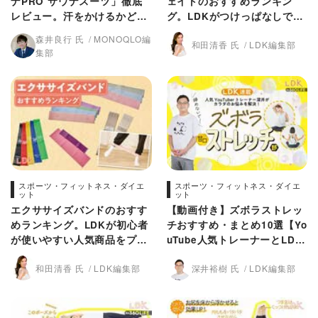
ナPRO サウナスーツ」徹底
ェイトのおすすめランキン
レビュー。汗をかけるかどう
グ。LDKがつけっぱなしで運
かガチ検証！
動になる人気製品を比較
森井良行 氏
MONOQLO編
和田清香 氏
LDK編集部
集部
スポーツ・フィットネス・ダイエ
スポーツ・フィットネス・ダイエ
ット
ット
エクササイズバンドのおすす
【動画付き】ズボラストレッ
めランキング。LDKが初心者
チおすすめ・まとめ10選【Yo
が使いやすい人気商品をプロ
uTube人気トレーナーとLDK
と比較
が直伝】
和田清香 氏
LDK編集部
深井裕樹 氏
LDK編集部