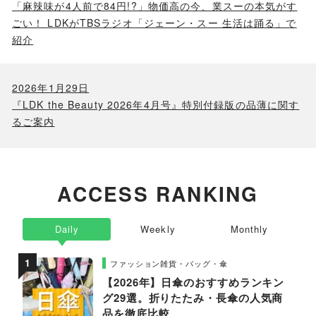
「麻辣味が4人前で84円!?」物価高の今、業スーの本気がす
ごい！ LDKがTBSラジオ「ジェーン・スー 生活は踊る」で
紹介
2026年1月29日
『LDK the Beauty 2026年4月号』特別付録版の品薄に関す
るご案内
ACCESS RANKING
Daily
Weekly
Monthly
ファッション雑貨・バッグ・傘
【2026年】日傘のおすすめランキン
グ29選。折りたたみ・長傘の人気商
品を徹底比較