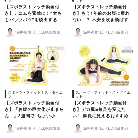
【ズボラストレッチ動画付
【ズボラストレッチ動画付
き】デニムを素敵に！“太も
き】もう1年前のお腹に戻れ
もパッツパツ”を脱出するの
ない...？ 不安を吹き飛ばす寝
はこの動きです【LDK】
たままストレッチ【LDK】
深井裕樹 氏
LDK編集部
深井裕樹 氏
LDK編集部
スポーツ・フィットネス・ダイエ
スポーツ・フィットネス・ダイエ
ット
ット
【ズボラストレッチ動画付
【ズボラストレッチ動画付
き】「お腹の巨大化が止まら
き】デカ尻&短足を変えた
ん...」3週間で“ちょい小
い！ 脚長に見えるおすすめス
尻”を目指す座ったままスト
トレッチは？ LDKが紹介
深井裕樹 氏
LDK編集部
深井裕樹 氏
LDK編集部
レッチ