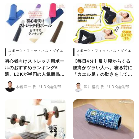
スポーツ・フィットネス・ダイエ
スポーツ・フィットネス・ダイエ
ット
ット
初心者向けストレッチ用ポー
【毎日4分】反り腰からくる
ルのおすすめランキング6
腰痛がツラい人へ。寝る前に
選。LDKが半円の人気商品を
「カエル足」の動きをしてみ
比較
てください【LDK】
木幡洋一 氏
LDK編集部
深井裕樹 氏
LDK編集部