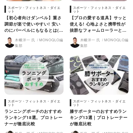
スポーツ・フィットネス・ダイエ
スポーツ・フィットネス・ダイエ
ット
ット
【初心者向けダンベル】重さ
【プロの愛する道具】サッと
調節が楽で使いやすい! 安い
使える! 心地よさと携帯性が
のにバーベルにもなるとは(M
抜群なフォームローラーとヨ
ONOQLO)
ガマット(MONOQLO)
木幡洋一 氏
MONOQLO編
木幡洋一 氏
MONOQLO編
集部
集部
スポーツ・フィットネス・ダイエ
スポーツ・フィットネス・ダイエ
ット
ット
ランニングポーチのおすすめ
膝サポーターのおすすめラン
ランキング18選。プロトレー
キング13選｜プロトレーナー
ナーが徹底比較
が徹底比較