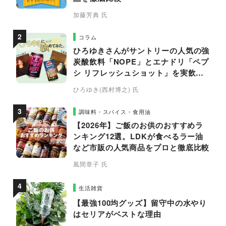
加藤芳典 氏
コラム
ひろゆきさんがサントリーの人気の強
炭酸飲料「NOPE」とエナドリ「ペプ
シ リフレッシュショット」を実飲し
て食レポ！
ひろゆき(西村博之) 氏
調味料・スパイス・食用油
【2026年】ご飯のお供のおすすめラ
ンキング12選。LDKが食べるラー油
など市販の人気商品をプロと徹底比較
風間章子 氏
生活雑貨
【最強100均グッズ】留守中の水やり
はセリアがベストな理由