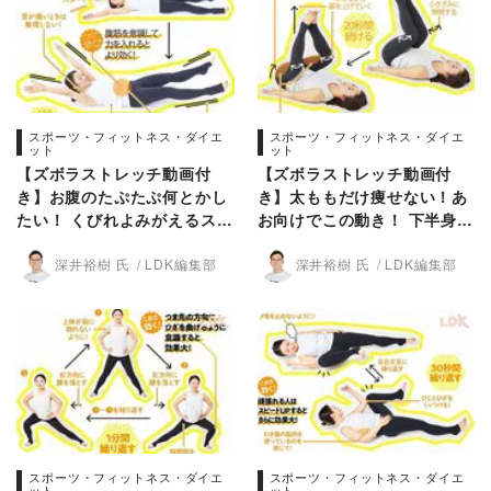
スポーツ・フィットネス・ダイエ
スポーツ・フィットネス・ダイエ
ット
ット
【ズボラストレッチ動画付
【ズボラストレッチ動画付
き】お腹のたぷたぷ何とかし
き】太ももだけ痩せない！あ
たい！ くびれよみがえるスト
お向けでこの動き！ 下半身引
レッチをLDKが紹介
き締めストレッチをLDKが紹
深井裕樹 氏
LDK編集部
深井裕樹 氏
LDK編集部
介
スポーツ・フィットネス・ダイエ
スポーツ・フィットネス・ダイエ
ット
ット