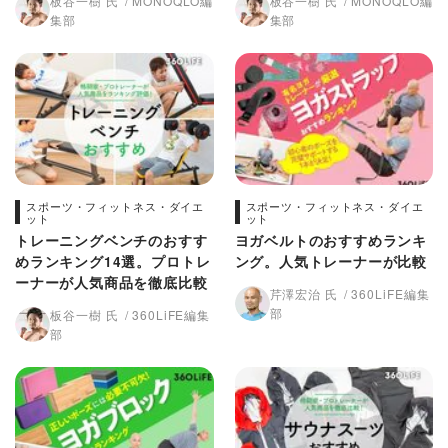
板谷一樹 氏
MONOQLO編
板谷一樹 氏
MONOQLO編
集部
集部
スポーツ・フィットネス・ダイエ
スポーツ・フィットネス・ダイエ
ット
ット
トレーニングベンチのおすす
ヨガベルトのおすすめランキ
めランキング14選。プロトレ
ング。人気トレーナーが比較
ーナーが人気商品を徹底比較
芹澤宏治 氏
360LiFE編集
部
板谷一樹 氏
360LiFE編集
部