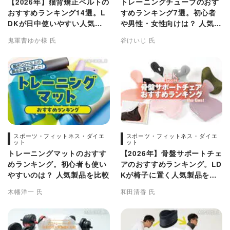
【2026年】猫背矯正ベルトの
トレーニングチューブのおす
おすすめランキング14選。L
すめランキング7選。初心者
DKが日中使いやすい人気商
や男性・女性向けは？ 人気メ
品を徹底比較
ーカーの商品を比較
鬼軍曹ゆか様 氏
谷けいじ 氏
スポーツ・フィットネス・ダイエ
スポーツ・フィットネス・ダイエ
ット
ット
トレーニングマットのおすす
【2026年】骨盤サポートチェ
めランキング。初心者も使い
アのおすすめランキング。LD
やすいのは？ 人気製品を比較
Kが椅子に置く人気製品を専
門家と比較
木幡洋一 氏
和田清香 氏