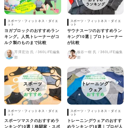
スポーツ・フィットネス・ダイエ
スポーツ・フィットネス・ダイエ
ット
ット
ヨガブロックのおすすめラン
サウナスーツのおすすめラン
キング。人気トレーナーがコ
キング10選｜プロトレーナー
ルク製のものまで比較
が比較
芹澤宏治 氏
360LiFE編集
板谷一樹 氏
360LiFE編集
部
部
スポーツ・フィットネス・ダイエ
スポーツ・フィットネス・ダイエ
ット
ット
スポーツマスクのおすすめラ
トレーニングウェアのおすす
ンキング10選｜格闘家・スポ
めランキング18選｜プロが人