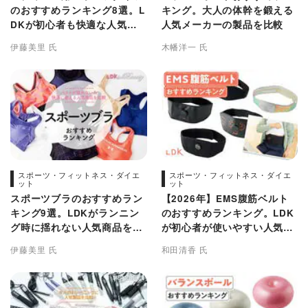
のおすすめランキング8選。L
キング。大人の体幹を鍛える
DKが初心者も快適な人気商
人気メーカーの製品を比較
品を比較
伊藤美里 氏
木幡洋一 氏
スポーツ・フィットネス・ダイエ
スポーツ・フィットネス・ダイエ
ット
ット
スポーツブラのおすすめラン
【2026年】EMS腹筋ベルト
キング9選。LDKがランニン
のおすすめランキング。LDK
グ時に揺れない人気商品を徹
が初心者が使いやすい人気商
底比較
品を比較
伊藤美里 氏
和田清香 氏