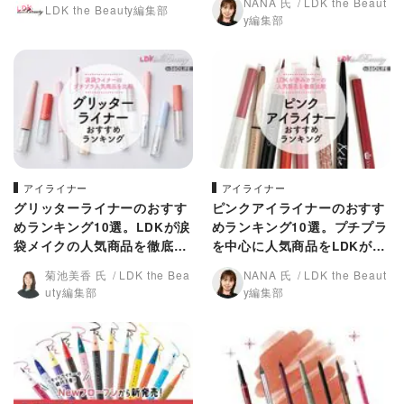
NANA 氏
LDK the Beaut
LDK the Beauty編集部
y編集部
アイライナー
アイライナー
グリッターライナーのおすす
ピンクアイライナーのおすす
めランキング10選。LDKが涙
めランキング10選。プチプラ
袋メイクの人気商品を徹底比
を中心に人気商品をLDKが徹
較
底比較
菊池美香 氏
LDK the Bea
NANA 氏
LDK the Beaut
uty編集部
y編集部