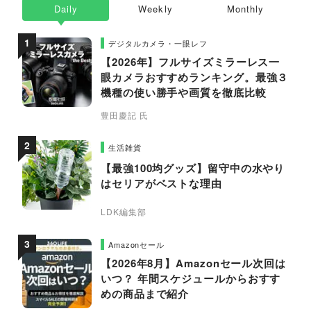
Daily
Weekly
Monthly
デジタルカメラ・一眼レフ
【2026年】フルサイズミラーレス一
眼カメラおすすめランキング。最強３
機種の使い勝手や画質を徹底比較
豊田慶記 氏
生活雑貨
【最強100均グッズ】留守中の水やり
はセリアがベストな理由
LDK編集部
Amazonセール
【2026年8月】Amazonセール次回は
いつ？ 年間スケジュールからおすす
めの商品まで紹介