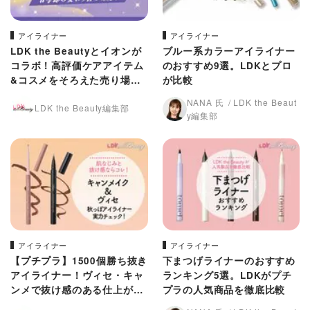
アイライナー
アイライナー
LDK the Beautyとイオンが
ブルー系カラーアイライナー
コラボ！高評価ケアアイテム
のおすすめ9選。LDKとプロ
&コスメをそろえた売り場が
が比較
スタート
NANA 氏
LDK the Beaut
LDK the Beauty編集部
y編集部
アイライナー
アイライナー
【プチプラ】1500個勝ち抜き
下まつげライナーのおすすめ
アイライナー！ヴィセ・キャ
ランキング5選。LDKがプチ
ンメで抜け感のある仕上がり
プラの人気商品を徹底比較
に（LDK）