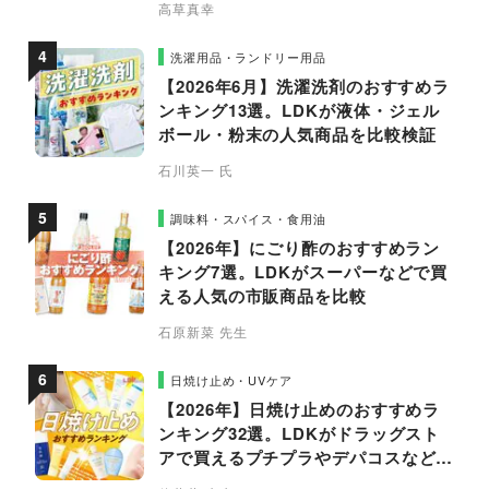
高草真幸
洗濯用品・ランドリー用品
【2026年6月】洗濯洗剤のおすすめラ
ンキング13選。LDKが液体・ジェル
ボール・粉末の人気商品を比較検証
石川英一 氏
調味料・スパイス・食用油
【2026年】にごり酢のおすすめラン
キング7選。LDKがスーパーなどで買
える人気の市販商品を比較
石原新菜 先生
日焼け止め・UVケア
【2026年】日焼け止めのおすすめラ
ンキング32選。LDKがドラッグスト
アで買えるプチプラやデパコスなどの
人気商品を徹底比較