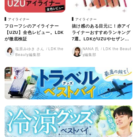
アイライナー
アイライナー
フローフシのアイライナー
抜け感のある目元に！赤アイ
【UZU】全色レビュー。LDK
ライナーおすすめランキング
が徹底検証
7選。LDKがUZUやセザンヌ
など人気ブランドを徹底比
塩原みゆき さん
LDK the
NANA 氏
LDK the Beaut
較！
Beauty編集部
y編集部