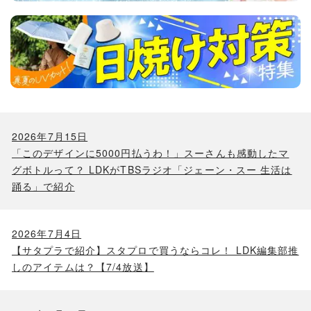
2026年7月15日
「このデザインに5000円払うわ！」スーさんも感動したマ
グボトルって？ LDKがTBSラジオ「ジェーン・スー 生活は
踊る」で紹介
2026年7月4日
【サタプラで紹介】スタプロで買うならコレ！ LDK編集部推
しのアイテムは？【7/4放送】