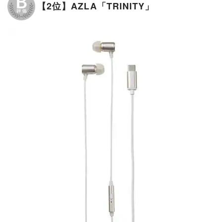
【2位】AZLA「TRINITY」