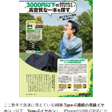
ここ数年で急速に増えている
USB Type-C接続の有線イヤ
ホン
（以下、
Type-Cイヤホン
）。iPhoneがUSB-C対応にな