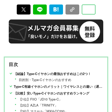
モノ系、マネー系の媒体を中心に、編集者・ライターと
して活動。雑誌『家電批評』（晋遊舎）にて、リモート
介護実践記「ウチのおかんがボケちゃいまして Season
2」を連載中。
家電批評編集部 デスク
山本まゆ
調理系の専門学校卒業後『MONOQLO』を経験。2020
年末から『家電批評』編集部員に。専門教育を受けた経
験を活かした調理家電はもちろん、ドラム式洗濯機や電
動歯ブラシなどの生活家電のテストに精通している。
家電批評 編集長
日々の活力はゲーム実況とネコの動画視聴。
阿部淳平
月刊誌『家電批評』編集長。PC専門誌出身で、得意ジャ
ンルはデジタル家電全般。カメラ、オーディオ、パソコ
目次
ン、自転車などの分野では仕事と趣味を兼ねて“自腹レビ
ュー”を多数執筆。NHK『あさイチ』、日本テレビ『ZI
最新家電おすすめベストバイ
P!』、TBSラジオ『爆笑問題の日曜サンデー』、YouTub
【結論】Type-Cイヤホンの最強おすすめはこの2つ！
家電批評編集部
e『PIVOT 公式チャンネル』などメディア出演も多数。
目的別・Type-Cイヤホンのおすすめ
『家電批評』は2009年11月創刊の月刊誌で、毎月3日に
Type-C有線イヤホンのメリット｜ワイヤレスとの違い（遅延・充電・音質）
発行している雑誌および家電専門情報を提供するWEBメ
ディア。あらゆる家電製品にまつわる「ユーザーが気に
【比較】安いType-Cイヤホンのおすすめランキング
なっていること」を深く掘り下げ、専門家や自社検証機
関と協力して徹底的にテスト・評価する。高額なテレビ
【1位】FIIO「JD10 Type-C」
から数百円の乾電池まで、編集部と専門家、そして社内
【2位】AZLA「TRINITY」
検証機関が実機テストを行い、価格やブランドに惑わさ
れることなく製品の本質的な性能を見極め、その良し悪
【3位】マクセル「MXH-CC200」