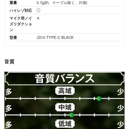
重量
3.7g(約、ケーブル除く、片側)
ハイレゾ対応
◯
マイク用ノイ
✕
ズリダクショ
ン
型番
JD10 TYPE-C BLACK
音質