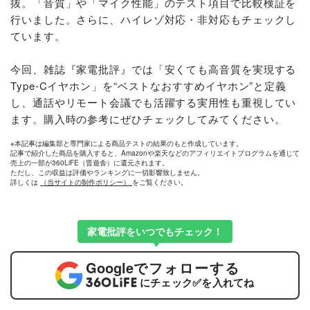
抜。「音質」や「マイク性能」のテスト項目で比較検証を
行いました。さらに、ハイレゾ対応・非対応もチェックし
ています。
今回、雑誌『家電批評』では「安くても高音質を実現する
Type-Cイヤホン」を“ベストなおすすめイヤホン”と定義
し、通話やリモート会議でも活躍する実用性も重視してい
ます。購入時の参考にぜひチェックしてみてください。
※本記事は編集部と専門家による商品テストの結果のもと作成しています。
記事で紹介した商品を購入すると、Amazonや楽天などのアフィリエイトプログラムを通じて
売上の一部が360LiFE（晋遊舎）に還元されます。
ただし、この収益は評価やランキングに一切影響致しません。
詳しくは
（当サイトの制作ポリシー）
をご覧ください。
家電批評をいつでもチェック！
Google
でフォローする
にチェック
✅
を入れてね