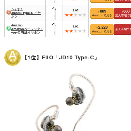
シャオミ
2.05
889
880
¥
¥
Xiaomi Type-C イヤ
Amazonで見る
楽天市場で
ホン
Amazon
1.92
2,228
¥
Amazonベーシック T
楽天市場で
Amazonで見る
ype-C 有線イヤホン
【1位】FIIO「JD10 Type-C」