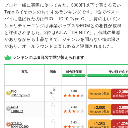
プロと一緒に実際に使ってみた、3000円以下で買える安い
Type-Cイヤホンのおすすめランキングです。1位でベスト
バイに選ばれたのはFIIO「JD10 Type-C」。質のよいドン
シャリチューニングは洋楽ポップスやEDMとの相性が抜群
と評価されました。2位はAZLA「TRINITY」。低域の量感
がありながらも上品な音で、ジャンルを問わない懐の深さ
があり、オールラウンドに楽しめると評価されました。
ランキングは項目名で並び替えられます
商品
画像
総合評価順
安い順で並び
4.33
2,356
FIIO
¥
Amazonで見る
JD10 Type-C
楽天市場で
3.33
2,000
2,000
AZLA
¥
¥
TRINITY
Amazonで見る
楽天市場で
2.42
1,262
1,256
マクセル
¥
¥
MXH-CC200
Amazonで見る
楽天市場で