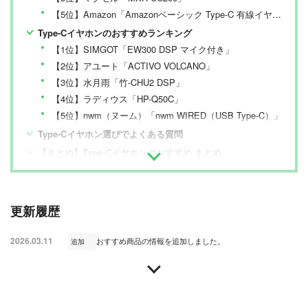
しをありのまま、雑誌およびWEBコンテンツとして発
【5位】Amazon「Amazonベーシック Type-C 有線イヤホン」
信。編集長・阿部淳平を中心に、11名以上の編集体制で
日々の検証・記事制作を行っています。
Type-Cイヤホンのおすすめランキング
【1位】SIMGOT「EW300 DSP マイク付き」
【2位】アユート「ACTIVO VOLCANO」
【3位】水月雨「竹-CHU2 DSP」
【4位】ラディウス「HP-Q50C」
【5位】nwm（ヌーム）「nwm WIRED（USB Type-C）」
Type-Cイヤホン選びでよくある質問
【まとめ】Type-Cイヤホンのおすすめ まとめ
更新履歴
2026.03.11
おすすめ商品の情報を追加しました。
追加