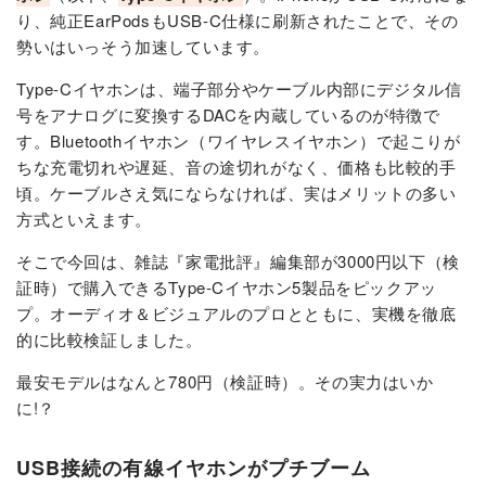
り、純正EarPodsもUSB-C仕様に刷新されたことで、その
勢いはいっそう加速しています。
Type-Cイヤホンは、端子部分やケーブル内部にデジタル信
号をアナログに変換するDACを内蔵しているのが特徴で
す。Bluetoothイヤホン（ワイヤレスイヤホン）で起こりが
ちな充電切れや遅延、音の途切れがなく、価格も比較的手
頃。ケーブルさえ気にならなければ、実はメリットの多い
方式といえます。
そこで今回は、雑誌『家電批評』編集部が3000円以下（検
証時）で購入できるType-Cイヤホン5製品をピックアッ
プ。オーディオ＆ビジュアルのプロとともに、実機を徹底
的に比較検証しました。
最安モデルはなんと780円（検証時）。その実力はいか
に!？
USB接続の有線イヤホンがプチブーム