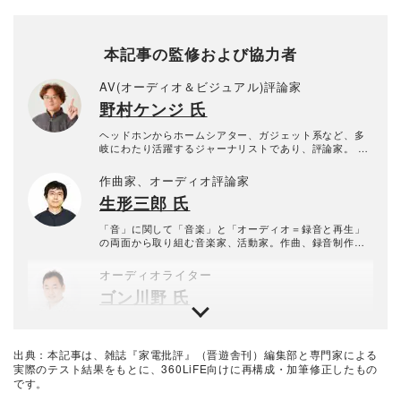
本記事の監修および協力者
AV(オーディオ＆ビジュアル)評論家
野村ケンジ 氏
ヘッドホンからホームシアター、ガジェット系など、多
岐にわたり活躍するジャーナリストであり、評論家。 特
にイヤホン・ヘッドホンなどのポータブルオーディオを
主軸に、VGPライフスタイル審査委員やヘッドフォンブ
作曲家、オーディオ評論家
ック・アワード審査員として年間300製品以上の新製品を
生形三郎 氏
10年以上にわたり試聴し続けている。 専門誌やWEBメデ
ィアへのレビュー記事執筆に加え、TBSテレビ『開運音
楽堂』やFMラジオ『ふわっと』に出演歴があり、YouTu
「音」に関して「音楽」と「オーディオ＝録音と再生」
be「ノムケンLabチャンネル」運営やイベント主催な
の両面から取り組む音楽家、活動家。作曲、録音制作、C
ど、幅広いメディアでその知見を発信している。
Dやハイレゾ作品のリリース、コンサートの企画、自作ス
ピーカーによるマルチチャンネル（サラウンド）・サウ
オーディオライター
ンド・インスタレーションの制作、録音技術を用いたワ
ゴン川野 氏
ークショップ、オーディオ雑誌でのオーディオ評論や執
筆、録音技術関係の書籍の執筆、音楽大学及び美術大学
での指導など、いずれも「音楽」と「オーディオ＝録音
専門分野はオーディオとデジタルカメラ。オーディオは
と再生」の持つ魅力を広く伝えるため、そして自ら楽し
アナログレコード時代から、カメラは白黒＆カラーフィ
むために、特定の形態に絞られる事なく、あらゆる角度
ルムの現像、プリントから学んだ。自作からハイエンド
出典：本記事は、雑誌『家電批評』（晋遊舎刊）編集部と専門家による
から携わって活動している。
まで守備範囲は広く、平面型のスピーカーとヘッドホン
ライター・編集者
実際のテスト結果をもとに、360LiFE向けに再構成・加筆修正したもの
を愛用する。現在は「＠DIME」「ASCII.jp」などでも執
です。
岡野 学 氏
筆中。