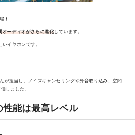
AirPods Pro 3
最安価格:
21,424
〜
¥
登場！
間オーディオがさらに進化
しています。
きたいイヤホンです。
んが担当し、ノイズキャンセリングや外音取り込み、空間
評価しました。
の性能は最高レベル