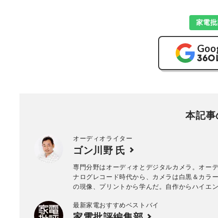
家電批
Goo
本記事
オーディオライター
ゴン川野 氏
専門分野はオーディオとデジタルカメラ。オー
ナログレコード時代から、カメラは白黒＆カラ
の現像、プリントから学んだ。自作からハイエ
備範囲は広く、平面型のスピーカーとヘッドホ
最新家電おすすめベストバイ
る。現在は「＠DIME」「ASCII.jp」などでも
家電批評編集部