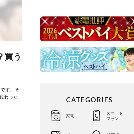
こ？買う
ンです。そ
が変わった
CATEGORIES
スマート
家電
フォン