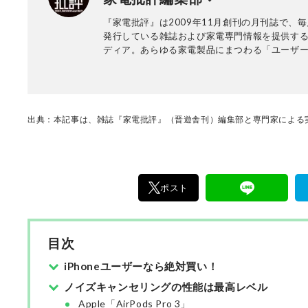
『家電批評』は2009年11月創刊の月刊誌で、毎
発行している雑誌および家電専門情報を提供する
ディア。あらゆる家電製品にまつわる「ユーザ
っていること」を深く掘り下げ、専門家や自社
協力して徹底的にテスト・評価する。高額なテ
百円の乾電池まで、編集部と専門家、そして社
が実機テストを行い、価格やブランドに惑わさ
く製品の本質的な性能を見極め、その良し悪し
出典：本記事は、雑誌『家電批評』（晋遊舎刊）編集部と専門家による実
ま、雑誌およびWEBコンテンツとして発信。編
部淳平を中心に、11名以上の編集体制で日々の
事制作を行っています。
ポスト
目次
iPhoneユーザーなら絶対買い！
ノイズキャンセリングの性能は最高レベル
Apple「AirPods Pro 3」