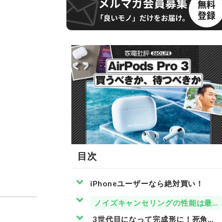
目次
iPhoneユーザーなら絶対買い！
ノイズキャンセリングの性能は最高
3世代目になって完成形に！死角の