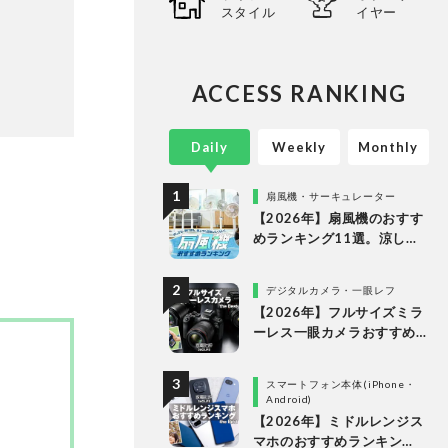
スタイル
イヤー
ACCESS RANKING
Daily
Weekly
Monthly
扇風機・サーキュレーター
【2026年】扇風機のおすす
めランキング11選。涼しい
＆静かでDCモーターの人気
製品を徹底比較
デジタルカメラ・一眼レフ
【2026年】フルサイズミラ
ーレス一眼カメラおすすめ
ランキング。最強３機種の
使い勝手や画質を徹底比較
スマートフォン本体(iPhone・
Android)
【2026年】ミドルレンジス
マホのおすすめランキン