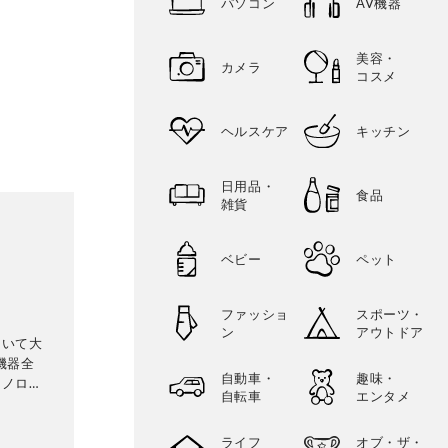
パソコン
AV機器
美容・
カメラ
コスメ
ヘルスケア
キッチン
日用品・
食品
雑貨
ベビー
ペット
ファッショ
スポーツ・
ン
アウトドア
ていて大
機器全
自動車・
趣味・
クノロジ
自転車
エンタメ
ライフ
オブ・ザ・