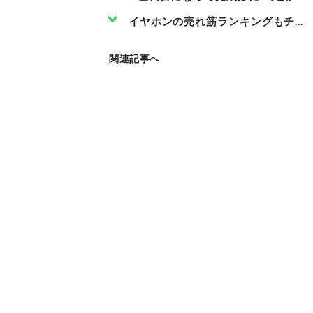
イヤホンの売れ筋ランキングもチェ
関連記事へ
こ
の
商
品
を
見
る
Link
Am
azo
n