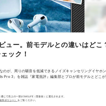
 3」徹底レビュー。前モデルとの違いはど
チェック！
なのが、周りの騒音を低減できるノイズキャンセリングイヤホ
ods Pro 3」を雑誌『家電批評』編集部とプロが前モデルとどこ
！
通じて売上の一部が360LiFE（晋遊舎）に還元されます。
制作ポリシー）
をご覧ください。