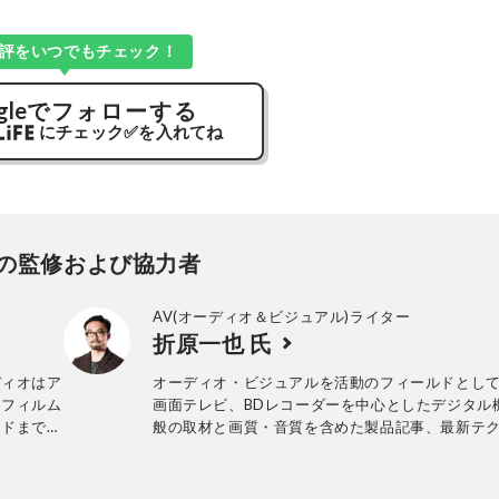
評をいつでもチェック！
gle
でフォローする
にチェック
✅
を入れてね
の監修および協力者
AV(オーディオ＆ビジュアル)ライター
折原一也 氏
ディオはア
オーディオ・ビジュアルを活動のフィールドとし
ーフィルム
画面テレビ、BDレコーダーを中心としたデジタル
ンドまで守
般の取材と画質・音質を含めた製品記事、最新テ
ンを愛用す
ーのトレンド解説記事を手がけている。
執筆中。