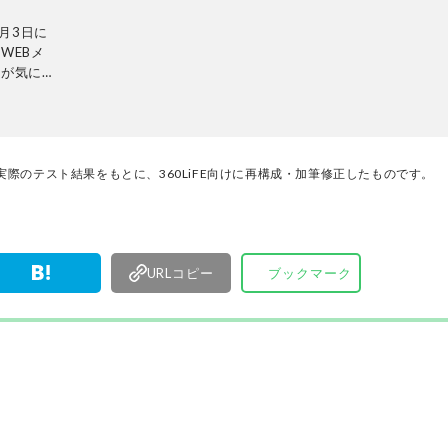
月3日に
WEBメ
ーが気にな
検証機関と
レビから数
内検証機関
れることな
をありのま
際のテスト結果をもとに、360LiFE向けに再構成・加筆修正したものです。
集長・阿
検証・記
URLコピー
ブックマーク