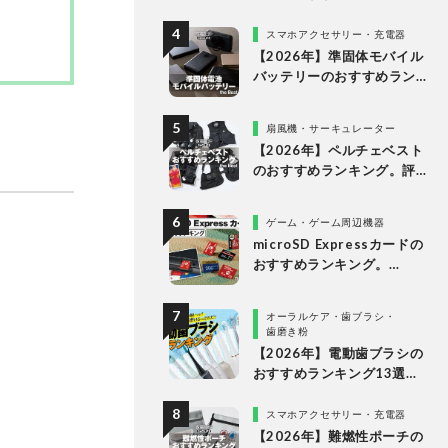
グ。10万円以下の人気製品
を比較
スマホアクセサリー・充電器
【2026年】準固体モバイル
バッテリーのおすすめラン
キング6選。安全で発火リス
クが低い製品を比較
扇風機・サーキュレーター
【2026年】ペルチェベスト
のおすすめランキング。評
判のアイテムを徹底比較
ゲーム・ゲーム周辺機器
microSD Expressカードの
おすすめランキング。
Nintendo Switch 2で使え
る製品を比較
オーラルケア・歯ブラシ・
歯磨き粉
【2026年】電動歯ブラシの
おすすめランキング13選。
歯科医が磨きやすさを実機
検証
スマホアクセサリー・充電器
【2026年】難燃性ポーチの