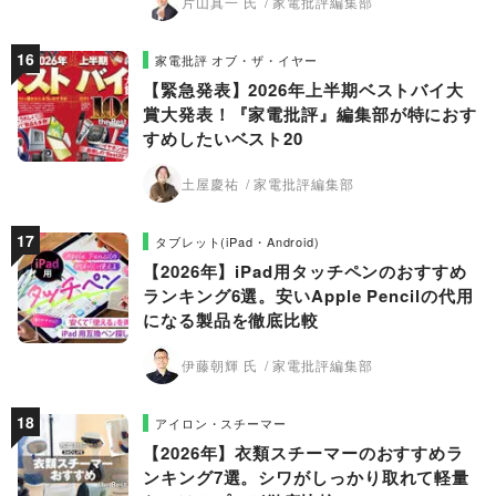
片山真一 氏
家電批評編集部
家電批評 オブ・ザ・イヤー
【緊急発表】2026年上半期ベストバイ大
賞大発表！『家電批評』編集部が特におす
すめしたいベスト20
土屋慶祐
家電批評編集部
タブレット(iPad・Android)
【2026年】iPad用タッチペンのおすすめ
ランキング6選。安いApple Pencilの代用
になる製品を徹底比較
伊藤朝輝 氏
家電批評編集部
アイロン・スチーマー
【2026年】衣類スチーマーのおすすめラ
ンキング7選。シワがしっかり取れて軽量