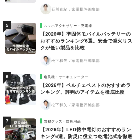
石川泰紀
家電批評編集部
スマホアクセサリー・充電器
【2026年】準固体モバイルバッテリーの
おすすめランキング6選。安全で発火リス
クが低い製品を比較
松下和矢
家電批評編集部
扇風機・サーキュレーター
【2026年】ペルチェベストのおすすめラ
ンキング。評判のアイテムを徹底比較
松下和矢
家電批評編集部
防犯グッズ・防災用品
【2026年】LED懐中電灯のおすすめラン
キング6選。防災に役立つ乾電池式を徹底