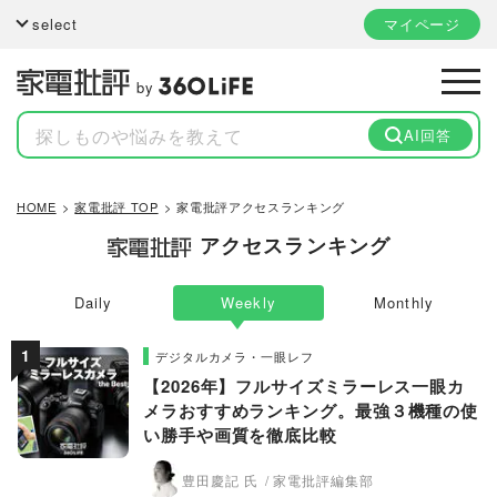
select
マイページ
by
AI回答
HOME
家電批評 TOP
家電批評アクセスランキング
アクセスランキング
Daily
Weekly
Monthly
デジタルカメラ・一眼レフ
【2026年】フルサイズミラーレス一眼カ
メラおすすめランキング。最強３機種の使
い勝手や画質を徹底比較
豊田慶記 氏
家電批評編集部