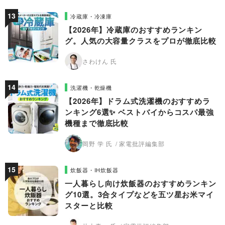
冷蔵庫・冷凍庫
【2026年】冷蔵庫のおすすめランキン
グ。人気の大容量クラスをプロが徹底比較
さわけん 氏
洗濯機・乾燥機
【2026年】ドラム式洗濯機のおすすめラ
ンキング6選✨ ベストバイからコスパ最強
機種まで徹底比較
岡野 学 氏
家電批評編集部
炊飯器・IH炊飯器
一人暮らし向け炊飯器のおすすめランキン
グ10選。3合タイプなどを五ツ星お米マイ
スターと比較