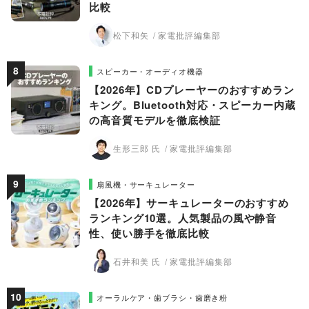
比較
松下和矢
家電批評編集部
スピーカー・オーディオ機器
【2026年】CDプレーヤーのおすすめラン
キング。Bluetooth対応・スピーカー内蔵
の高音質モデルを徹底検証
生形三郎 氏
家電批評編集部
扇風機・サーキュレーター
【2026年】サーキュレーターのおすすめ
ランキング10選。人気製品の風や静音
性、使い勝手を徹底比較
石井和美 氏
家電批評編集部
オーラルケア・歯ブラシ・歯磨き粉