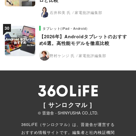
ロと比較
石井和美 氏
家電批評編集部
タブレット(iPad・Android)
【2026年】Androidタブレットのおすす
め6選。高性能モデルを徹底比較
野村ケンジ 氏
家電批評編集部
[ サンロクマル ]
© 晋遊舎 - SHINYUSHA CO.,LTD.
360LiFE（サンロクマル）は、晋遊舎が運営する
おすすめ情報サイトです。編集者と
社内検証機関