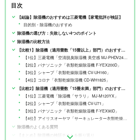
しをありのまま、雑誌およびWEBコンテンツとして発
目次
信。編集長・阿部淳平を中心に、11名以上の編集体制で
日々の検証・記事制作を行っています。
【結論】除湿機のおすすめは三菱電機【家電批評が検証】
目的別・除湿機のおすすめ
除湿機の選び方：失敗しない4つのポイント
除湿機の比較方法
【比較1】除湿機（適用畳数「15畳以上」部門）のおすすめランキング
【1位】三菱電機「空清脱臭除湿機 美空感 MJ-PHDV24YX」
【2位】パナソニック「衣類乾燥除湿機 F-YEX200D」
【3位】シャープ「衣類乾燥除湿機 CV-UH160」
【4位】コロナ「衣類乾燥除湿機 CD-WH1825」
【比較2】除湿機（適用畳数「15畳未満」部門）のおすすめランキング
【1位】三菱電機「除湿機「サラリ」 MJ-M120YX」
【2位】シャープ「衣類乾燥除湿機 CV-U71」
【3位】パナソニック「衣類乾燥除湿機 F-YEX90D」
【4位】アイリスオーヤマ「サーキュレーター衣類乾燥除湿機8L IJDC-K80」
除湿機のよくある質問
【まとめ】除湿機の検証テストを振り返り