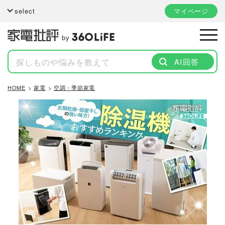
select
マイページ
by
AI回答
HOME
家電
空調・季節家電