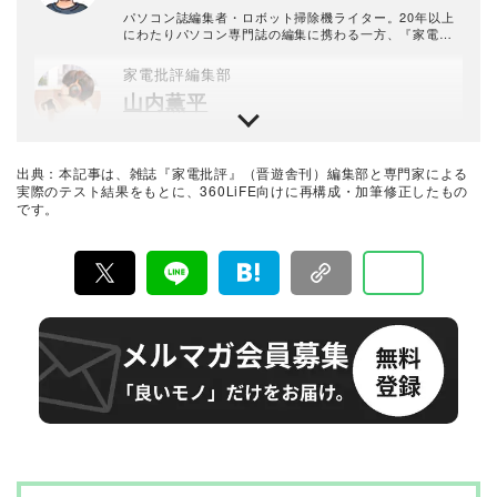
品や家電製品が専門。テスト方法の妥当性を担保しつ
つ、誰が見ても一目で結果が分かるビジュアル性を伴う
パソコン誌編集者・ロボット掃除機ライター。20年以上
手法を心がけている。趣味はプラモデル作り。
にわたりパソコン専門誌の編集に携わる一方、『家電批
評』で10年以上にわたりロボット掃除機の検証・レビュ
ーを担当。各社製品の挙動に精通している。空気清浄機
家電批評編集部
などの生活家電にも詳しい。コーヒーとゲームをこよな
山内薫平
く愛するアラフィフ編集者（攻略本ライター出身）。飼
い猫のノア（ノルウェージャンフォレストキャット）と
リン（ベンガル）が癒し。子ども2人の父。
『家電批評』の他に『MONOQLO』や『Mr.PC』『LD
K』の別冊ムックなど幅広い媒体を編集してきた。家電で
はeバイクなどのアウトドア家電やゲーム系を得意とす
出典：本記事は、雑誌『家電批評』（晋遊舎刊）編集部と専門家による
る。料理や収納など幅広いジャンルで編集・執筆の経験
家電批評 編集長
実際のテスト結果をもとに、360LiFE向けに再構成・加筆修正したもの
がある。
です。
阿部淳平
月刊誌『家電批評』編集長。PC専門誌出身で、得意ジャ
ンルはデジタル家電全般。カメラ、オーディオ、パソコ
ン、自転車などの分野では仕事と趣味を兼ねて“自腹レビ
ュー”を多数執筆。NHK『あさイチ』、日本テレビ『ZI
最新家電おすすめベストバイ
P!』、TBSラジオ『爆笑問題の日曜サンデー』、YouTub
家電批評編集部
e『PIVOT 公式チャンネル』などメディア出演も多数。
『家電批評』は2009年11月創刊の月刊誌で、毎月3日に
発行している雑誌および家電専門情報を提供するWEBメ
ディア。あらゆる家電製品にまつわる「ユーザーが気に
なっていること」を深く掘り下げ、専門家や自社検証機
関と協力して徹底的にテスト・評価する。高額なテレビ
から数百円の乾電池まで、編集部と専門家、そして社内
検証機関が実機テストを行い、価格やブランドに惑わさ
れることなく製品の本質的な性能を見極め、その良し悪