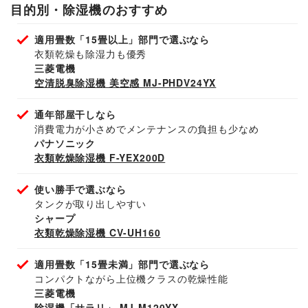
目的別・除湿機のおすすめ
適用畳数「15畳以上」部門で選ぶなら
衣類乾燥も除湿力も優秀
三菱電機
空清脱臭除湿機 美空感 MJ-PHDV24YX
通年部屋干しなら
消費電力が小さめでメンテナンスの負担も少なめ
パナソニック
衣類乾燥除湿機 F-YEX200D
使い勝手で選ぶなら
タンクが取り出しやすい
シャープ
衣類乾燥除湿機 CV-UH160
適用畳数「15畳未満」部門で選ぶなら
コンパクトながら上位機クラスの乾燥性能
三菱電機
除湿機「サラリ」 MJ-M120YX