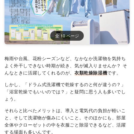
全 10 ページ
📖
誌面を読む
梅雨や台風、花粉シーズンなど、なかなか洗濯物を気持ち
よく外干しできない時期が続き、気が滅入りませんか？ そ
んなときに活躍してくれるのが、
衣類乾燥除湿機
です。
しかし、「ドラム式洗濯機で乾燥するのと何が違うの？」
「浴室乾燥でもいいのでは？」と疑問に思う人も多いでし
ょう。
それらと比べたメリットは、導入と電気代の負担が軽いこ
と、そして洗濯物が傷みにくいこと。そのほかにも、部屋
全体やクローゼットの中を衣服ごと除湿できるなど、活躍
する場面も多いんです。