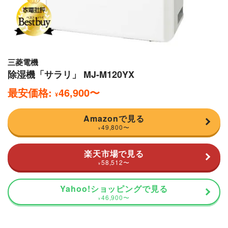
三菱電機
除湿機「サラリ」 MJ-M120YX
最安価格:
46,900
〜
¥
Amazonで見る
49,800
〜
¥
楽天市場で見る
58,512
〜
¥
Yahoo!ショッピングで見る
46,900
〜
¥