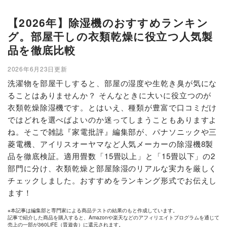
【2026年】除湿機のおすすめランキン
グ。部屋干しの衣類乾燥に役立つ人気製
品を徹底比較
2026年6月23日更新
洗濯物を部屋干しすると、部屋の湿度や生乾き臭が気にな
ることはありませんか？ そんなときに大いに役立つのが
衣類乾燥除湿機です。とはいえ、種類が豊富で口コミだけ
ではどれを選べばよいのか迷ってしまうこともありますよ
ね。そこで雑誌『家電批評』編集部が、パナソニックや三
菱電機、アイリスオーヤマなど人気メーカーの除湿機8製
品を徹底検証。適用畳数「15畳以上」と「15畳以下」の2
部門に分け、衣類乾燥と部屋除湿のリアルな実力を厳しく
チェックしました。おすすめをランキング形式でお伝えし
ます！
※本記事は編集部と専門家による商品テストの結果のもと作成しています。
記事で紹介した商品を購入すると、Amazonや楽天などのアフィリエイトプログラムを通じて
売上の一部が360LiFE（晋遊舎）に還元されます。