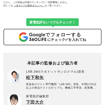
ただし、この収益は評価やランキングに一切影響致しません。
詳しくは
（当サイトの制作ポリシー）
をご覧ください。
家電批評をいつでもチェック！
Google
でフォローする
にチェック
✅
を入れてね
本記事の監修および協力者
LAB.360(ラボドットサンロクマル)室長
松下和矢
晋遊舎のテスト専門機関「LAB.360」室長。年間2100点
以上の商品テストを行うプロ。機械工学専攻。産業機械
の保全・メンテナンス、日用雑貨品メーカーの開発業務
を経て、民間の試験機関で多くの商品テストに従事。テ
家電批評編集部
スト方法の立案から試験デザイン、試験装置の製作、テ
下田大介
スト実施まで一貫した商品テストを手がける。日用雑貨