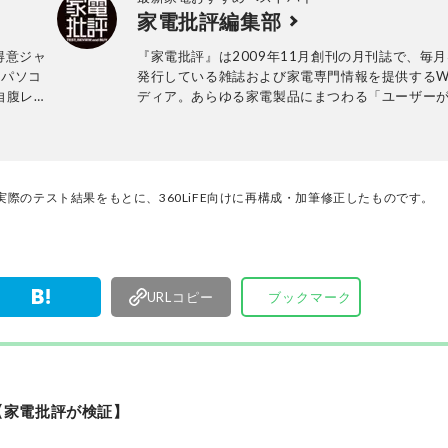
家電批評編集部
品や家電製
誰が見ても
得意ジャ
『家電批評』は2009年11月創刊の月刊誌で、毎月
心がけてい
、パソコ
発行している雑誌および家電専門情報を提供するW
自腹レビ
ディア。あらゆる家電製品にまつわる「ユーザー
ビ
っていること」を深く掘り下げ、専門家や自社検
ー』、
協力して徹底的にテスト・評価する。高額なテレ
ィア出演も
百円の乾電池まで、編集部と専門家、そして社内
が実機テストを行い、価格やブランドに惑わされ
く製品の本質的な性能を見極め、その良し悪しを
際のテスト結果をもとに、360LiFE向けに再構成・加筆修正したものです。
ま、雑誌およびWEBコンテンツとして発信。編集
部淳平を中心に、11名以上の編集体制で日々の検
事制作を行っています。
URLコピー
ブックマーク
【家電批評が検証】