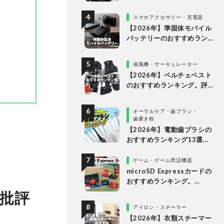
ランキング。最強３機種の
使い勝手や画質を徹底比較
スマホアクセサリー・充電器
【2026年】準固体モバイル
バッテリーのおすすめラン
キング6選。安全で発火リス
クが低い製品を比較
扇風機・サーキュレーター
【2026年】ペルチェベスト
のおすすめランキング。評
判のアイテムを徹底比較
オーラルケア・歯ブラシ・
歯磨き粉
【2026年】電動歯ブラシの
おすすめランキング13選。
歯科医が磨きやすさを実機
検証
ゲーム・ゲーム周辺機器
microSD Expressカードの
おすすめランキング。
Nintendo Switch 2で使え
批評
る製品を比較
アイロン・スチーマー
【2026年】衣類スチーマー