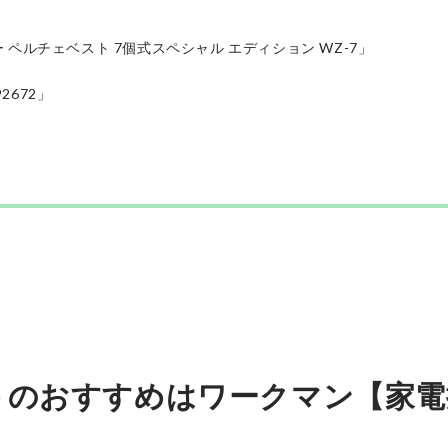
ペルチェベスト 7個式スペシャル エディション WZ-7」
2672」
り
ワークマン
ウィンドコアアイス×ヒーター ペル
チェベスト 7個式スペシャル エディ
ション WZ-7
検証時価格:
29,800
〜
¥
トのおすすめはワークマン【家電