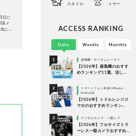
スタイル
イヤー
3日に
EBメ
ACCESS RANKING
が気にな
証機関と
ビから数
Daily
Weekly
Monthly
検証機関
ることな
ありのま
扇風機・サーキュレーター
長・阿
【2026年】扇風機のおすす
証・記
めランキング11選。涼しい
＆静かでDCモーターの人気
製品を徹底比較
スマートフォン本体(iPhone・
Android)
【2026年】ミドルレンジス
マホのおすすめランキン
グ。10万円以下の人気製品
を比較
デジタルカメラ・一眼レフ
【2026年】フルサイズミラ
ーレス一眼カメラおすすめ