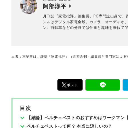
阿部淳平
まで一貫した商品テストを手がける。日用雑貨
品が専門。テスト方法の妥当性を担保しつつ、
月刊誌『家電批評』編集長。PC専門誌出身で、
一目で結果が分かるビジュアル性を伴う手法を
ンルはデジタル家電全般。カメラ、オーディオ
る。趣味はプラモデル作り。
ン、自転車などの分野では仕事と趣味を兼ねて“
ュー”を多数執筆。NHK『あさイチ』、日本テレ
『ZIP!』、TBSラジオ『爆笑問題の日曜サンデ
YouTube『PIVOT 公式チャンネル』などメデ
多数。
出典：本記事は、雑誌『家電批評』（晋遊舎刊）編集部と専門家による実
ポスト
目次
【結論】ペルチェベストのおすすめはワークマン
ペルチェベストって何？ 本当に涼しいの？