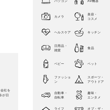
パソコン
AV機器
美容・
カメラ
コスメ
ヘルスケア
キッチン
日用品・
食品
雑貨
ベビー
ペット
ファッショ
スポーツ・
ン
アウトドア
作会社を
自動車・
趣味・
歩が日
自転車
エンタメ
ライフ
オブ・ザ・