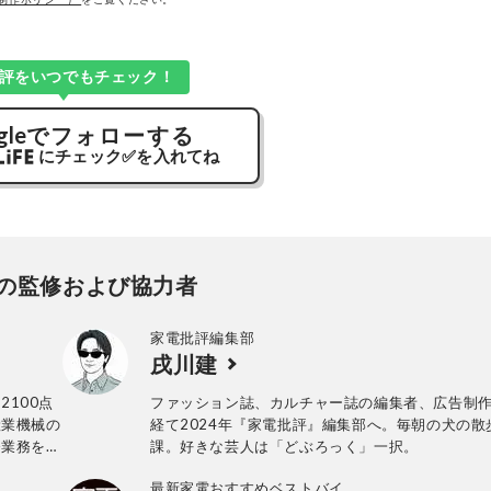
評をいつでもチェック！
gle
でフォローする
にチェック
✅
を入れてね
の監修および協力者
家電批評編集部
戌川建
2100点
ファッション誌、カルチャー誌の編集者、広告制
産業機械の
経て2024年『家電批評』編集部へ。毎朝の犬の散
発業務を経
課。好きな芸人は「どぶろっく」一択。
。テスト方
最新家電おすすめベストバイ
テスト実施