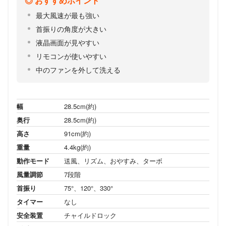
おすすめポイント
最大風速が最も強い
首振りの角度が大きい
液晶画面が見やすい
リモコンが使いやすい
中のファンを外して洗える
幅
28.5cm(約)
奥行
28.5cm(約)
高さ
91cm(約)
重量
4.4kg(約)
動作モード
送風、リズム、おやすみ、ターボ
風量調節
7段階
首振り
75°、120°、330°
タイマー
なし
安全装置
チャイルドロック