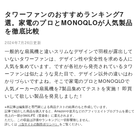
タワーファンのおすすめランキング7
選。家電のプロとMONOQLOが人気製品
を徹底比較
2024年7月26日更新
一般的な扇風機と違いスリムなデザインで羽根が露出して
いないタワーファンは、デザイン性や安全性を求める人に
人気を集めています。ですが各社から発売されているタワ
ーファンは似たような見た目で、デザイン以外の違いはわ
かりづらいですよね。そこで家電のプロとMONOQLOで
人気メーカーの扇風機を7製品集めてテストを実施！ 即買
いして欲しい製品を発見しました！
※本記事は編集部と専門家による商品テストの結果のもと作成しています。
記事で紹介した商品を購入すると、Amazonや楽天などのアフィリエイトプログラムを通じて
売上の一部が360LiFE（晋遊舎）に還元されます。
ただし、この収益は評価やランキングに一切影響致しません。
詳しくは
（当サイトの制作ポリシー）
をご覧ください。