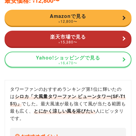
最安価格:
12,800
〜
¥
Amazonで見る
12,800
〜
¥
楽天市場で見る
15,380
〜
¥
Yahoo!ショッピングで見る
16,470
〜
¥
タワーファンのおすすめランキング第1位に輝いたの
は
シロカ「大風量タワーファン ビューンタワー(SF-T1
51)」
でした。最大風速が最も強くて風が当たる範囲も
最も広く、
とにかく涼しい風を浴びたい
人にピッタリ
です。