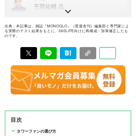
スト方法の立案から試験デザイン、試験装置の製作、テ
平岡祐輔 氏
スト実施まで一貫した商品テストを手がける。日用雑貨
品や家電製品が専門。テスト方法の妥当性を担保しつ
つ、誰が見ても一目で結果が分かるビジュアル性を伴う
自転車や自動車はもちろん、キャンプなどのアウトドア
手法を心がけている。趣味はプラモデル作り。
用品からコーヒーまで、幅広い分野で検証と執筆を行
う。
出典：本記事は、雑誌『MONOQLO』（晋遊舎刊）編集部と専門家によ
最新の良いモノおすすめベストバイ
る実際のテスト結果をもとに、360LiFE向けに再構成・加筆修正したも
のです。
MONOQLO編集部
『MONOQLO（モノクロ）』は2009年3月19日に創刊、
毎月19日に発行されている「広告なし」のモノ批評雑誌
& おすすめ情報メディア。創刊以来、おもに男性向けの
生活用品や家具、ガジェット、食品などを各分野の専門
家にも協力を仰ぎ、編集部と社内の検証機関が実際に比
較・検証・評価してきました。テストで見つけた「本当
に良いモノ」だけを厳選して紹介。編集長・山田和樹を
中心に、11名以上の編集体制で日々の検証・記事制作を
行っています。
目次
タワーファンの選び方