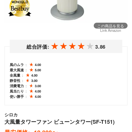
この商品を見る
Link Amazon
総合評価:
3.86
風のムラ
4.00
最大風速
5.00
全風量
4.00
静音性
3.00
消費電力
3.00
風当たり
4.00
使い勝手
4.00
シロカ
大風量タワーファン ビューンタワー(SF-T151)