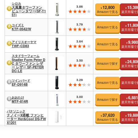
シロカ
3.86
12,800
15,38
大風量タワーファン
¥
¥
ビューンタワー(SF-T1
Amazonで見る
楽天市場で
51)
3.79
11,80
コイズミ
¥
Amazonで見る
KTF-0542/W
楽天市場で
3.64
9,980
アイリスオーヤマ
¥
Amazonで見る
TWF-CD83
楽天市場で
スタドラーフォーム
Stadler Form Peter D
3.50
24,80
¥
C タワーファン レザ
Amazonで探す
楽天市場で
ー レザー SF-PETER
DC-LE
3.29
ツインバード
Amazonで見る
楽天市場で
EF-D914B
3.00
6,881
おおたけ
¥
Amazonで探す
MTF-814R
楽天市場で
パナソニック
37,620
19,88
ナノイーX搭載 ファンヒ
¥
¥
ーター Hot&Cool DS-FW
Amazonで見る
楽天市場で
X1201