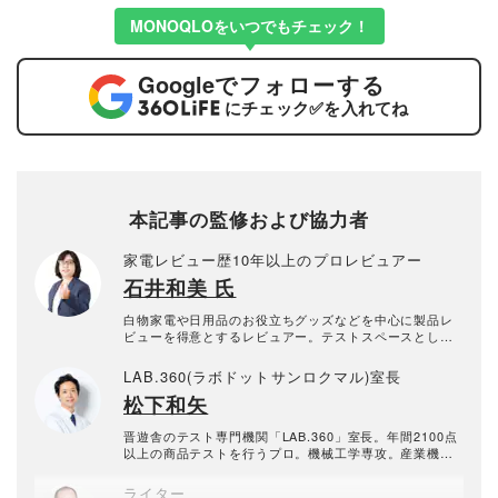
MONOQLOをいつでもチェック！
Google
でフォローする
にチェック
✅
を入れてね
本記事の監修および協力者
家電レビュー歴10年以上のプロレビュアー
石井和美 氏
白物家電や日用品のお役立ちグッズなどを中心に製品レ
ビューを得意とするレビュアー。テストスペースとして
守谷市に一戸建てタイプの「家電ラボ」を開設し、冷蔵
庫や洗濯機など、大型家電のレビューも行っている。レ
LAB.360(ラボドットサンロクマル)室長
ビュー歴10年以上。
松下和矢
晋遊舎のテスト専門機関「LAB.360」室長。年間2100点
以上の商品テストを行うプロ。機械工学専攻。産業機械
の保全・メンテナンス、日用雑貨品メーカーの開発業務
を経て、民間の試験機関で多くの商品テストに従事。テ
ライター