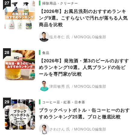
掃除用品・クリーナー
【2026年】お風呂洗剤のおすすめランキ
ング9選。こすらないで汚れが落ちる人気
商品を比較
塩月孝仁 氏
MONOQLO編集部
食品
【2026年】発泡酒・第3のビールのおすす
めランキング10選。人気ブランドの缶ビ
ールを専門家が比較
津田敏秀 氏
MONOQLO編集部
コーヒー豆・紅茶・日本茶
ブラックペットボトル・缶コーヒーのおす
すめランキング25選。プロと徹底比較
さわけん 氏
MONOQLO編集部