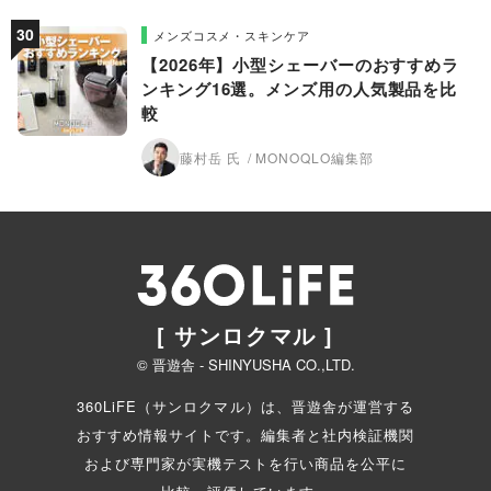
メンズコスメ・スキンケア
【2026年】小型シェーバーのおすすめラ
ンキング16選。メンズ用の人気製品を比
較
藤村岳 氏
MONOQLO編集部
[ サンロクマル ]
© 晋遊舎 - SHINYUSHA CO.,LTD.
360LiFE（サンロクマル）は、晋遊舎が運営する
おすすめ情報サイトです。編集者と
社内検証機関
および専門家が実機テストを行い商品を公平に