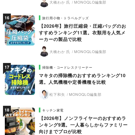
大橋わか 氏
MONOQLO編集部
旅行用小物・トラベルグッズ
【2026年】旅行圧縮袋・圧縮バッグのお
すすめランキング11選。衣類用を人気メ
ーカーの製品で比較
大橋わか 氏
MONOQLO編集部
掃除機・コードレスクリーナー
マキタの掃除機のおすすめランキング10
選。人気機種や定番機種を比較
松下和矢
MONOQLO編集部
キッチン家電
【2026年】ノンフライヤーのおすすめラ
ンキング9選。一人暮らしからファミリー
向けまでプロが比較