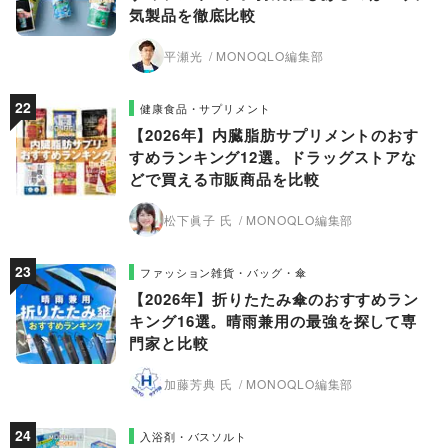
気製品を徹底比較
平瀬光
MONOQLO編集部
健康食品・サプリメント
【2026年】内臓脂肪サプリメントのおす
すめランキング12選。ドラッグストアな
どで買える市販商品を比較
松下眞子 氏
MONOQLO編集部
ファッション雑貨・バッグ・傘
【2026年】折りたたみ傘のおすすめラン
キング16選。晴雨兼用の最強を探して専
門家と比較
加藤芳典 氏
MONOQLO編集部
入浴剤・バスソルト