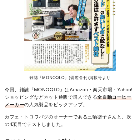
雑誌『MONOQLO』(晋遊舎刊)掲載号より
今回、雑誌『MONOQLO』はAmazon・楽天市場・Yahoo!
ショッピングなどネット通販で購入できる
全自動コーヒー
メーカー
の人気製品をピックアップ。
カフェ・トロワバグのオーナーである
三輪徳子
さんと、次
の4項目でテストしました。