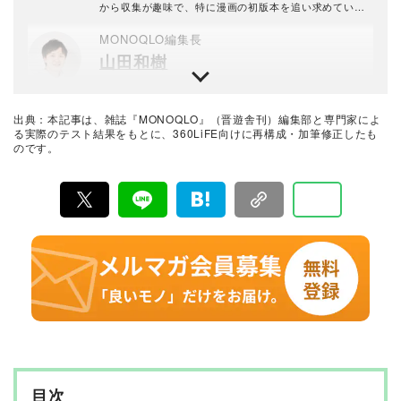
から収集が趣味で、特に漫画の初版本を追い求めてい
る。読者とモノが出会うきっかけを作れるよう、日々奮
闘中。
MONOQLO編集長
山田和樹
1993年生まれ。2016年に新卒で晋遊舎に入社し、雑誌
『LDK』の編集を経て2025年『MONOQLO』編集長に
就任。9年以上の編集人生であらゆるジャンルのモノをテ
出典：本記事は、雑誌『MONOQLO』（晋遊舎刊）編集部と専門家によ
ストしてきたが、デジタルガジェット、アウトドアグッ
最新の良いモノおすすめベストバイ
る実際のテスト結果をもとに、360LiFE向けに再構成・加筆修正したも
ズ、マネーが得意。テストのためなら大学研究所から中
のです。
MONOQLO編集部
華料理店まであらゆる場所に押しかける。
『MONOQLO（モノクロ）』は2009年3月19日に創刊、
毎月19日に発行されている「広告なし」のモノ批評雑誌
& おすすめ情報メディア。創刊以来、おもに男性向けの
生活用品や家具、ガジェット、食品などを各分野の専門
家にも協力を仰ぎ、編集部と社内の検証機関が実際に比
較・検証・評価してきました。テストで見つけた「本当
に良いモノ」だけを厳選して紹介。編集長・山田和樹を
中心に、11名以上の編集体制で日々の検証・記事制作を
行っています。
目次