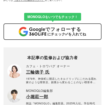
詳しくは
（当サイトの制作ポリシー）
をご覧ください。
MONOQLOをいつでもチェック！
Google
でフォローする
にチェック
✅
を入れてね
本記事の監修および協力者
カフェ・トロワバグ オーナー
三輪徳子 氏
1976年、神保町に開店したネルドリップにこだわる隠れ
家のような喫茶店。創業から変わることのない喫茶本来
の香りとコクが、ファンを離さない。過去『MONOQL
O』にてコーヒー豆やコーヒーマシンの比較検証協力を
MONOQLO編集部
行う。
小堀莊一郎
雑誌『MONOQLO』編集部員。2025年入社。学生時代