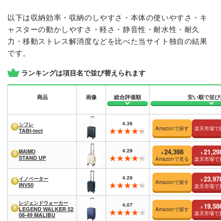
以下は収納効率・収納のしやすさ・本体の使いやすさ・キ
ャスターの動かしやすさ・軽さ・静音性・耐水性・耐久
力・移動ストレス解消度などを比べた当サイト独自の結果
です。
ランキングは項目名で並び替えられます
商品
画像
総合評価順
安い順で並び
4.36
シフレ
Amazonで探す
楽天市場で
TABI-tect
4.29
24,398
21,29
MAIMO
¥
¥
STAND UP
Amazonで見る
楽天市場で
4.29
23,97
イノベーター
¥
Amazonで探す
INV50
楽天市場で
レジェンドウォーカー
4.07
19,58
¥
LEGEND WALKER 52
Amazonで探す
楽天市場で
08-49 MALIBU