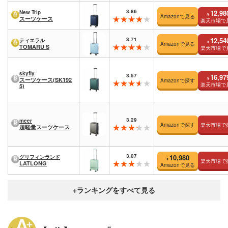
3.86
12,98
New Trip
¥
Amazonで見る
スーツケース
楽天市場で
3.71
12,54
ティエラル
¥
Amazonで見る
TOMARU S
楽天市場で
skyfly
3.57
16,97
¥
スーツケース(SK192
Amazonで探す
楽天市場で
5)
3.29
meer
Amazonで探す
楽天市場で
超軽量スーツケース
3.07
10,980
グリフィンランド
¥
楽天市場で
LATLONG
Amazonで見る