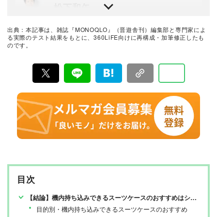
松下和矢
晋遊舎のテスト専門機関「LAB.360」室長。年間2100点
以上の商品テストを行うプロ。機械工学専攻。産業機械
出典：本記事は、雑誌『MONOQLO』（晋遊舎刊）編集部と専門家によ
の保全・メンテナンス、日用雑貨品メーカーの開発業務
る実際のテスト結果をもとに、360LiFE向けに再構成・加筆修正したも
を経て、民間の試験機関で多くの商品テストに従事。テ
のです。
MONOQLO編集部
スト方法の立案から試験デザイン、試験装置の製作、テ
大井
スト実施まで一貫した商品テストを手がける。日用雑貨
品や家電製品が専門。テスト方法の妥当性を担保しつ
つ、誰が見ても一目で結果が分かるビジュアル性を伴う
雑誌『LDK』編集部時代は人気ショップ・雑貨など小物
手法を心がけている。趣味はプラモデル作り。
を主に担当。多くの中から本当に良いものを見つけたい
一心で、買い出しも検証も大量になりがち。
最新の良いモノおすすめベストバイ
MONOQLO編集部
『MONOQLO（モノクロ）』は2009年3月19日に創刊、
毎月19日に発行されている「広告なし」のモノ批評雑誌
& おすすめ情報メディア。創刊以来、おもに男性向けの
生活用品や家具、ガジェット、食品などを各分野の専門
家にも協力を仰ぎ、編集部と社内の検証機関が実際に比
較・検証・評価してきました。テストで見つけた「本当
に良いモノ」だけを厳選して紹介。編集長・山田和樹を
中心に、11名以上の編集体制で日々の検証・記事制作を
目次
行っています。
【結論】機内持ち込みできるスーツケースのおすすめはシフレ「TABI-tect」【MONOQLOが検証】
目的別・機内持ち込みできるスーツケースのおすすめ