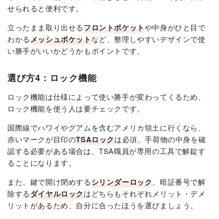
せられると便利です。
立ったまま取り出せる
フロントポケット
や中身がひと目で
わかる
メッシュポケット
など、整理しやすいデザインで使
い勝手がいいかどうかもポイントです。
選び方4：ロック機能
ロック機能は仕様によって使い勝手が変わってくるため、
ロック機能を使う人は要チェックです。
国際線でハワイやグアムを含むアメリカ領土に行くなら、
赤いマークが目印の
TSAロック
は必須。手荷物の中身を確
認する必要がある場合は、TSA職員が専用の工具で解錠す
ることになります。
また、鍵で開け閉めする
シリンダーロック
、暗証番号で解
除する
ダイヤルロック
はどちらもそれぞれメリット・デメ
リットがあるため、自分に合ったほうを選びましょう。