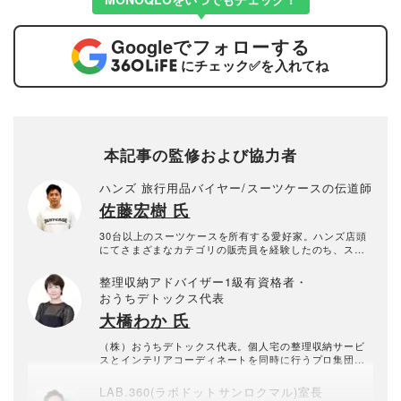
Google
でフォローする
にチェック
✅
を入れてね
本記事の監修および協力者
ハンズ 旅行用品バイヤー/スーツケースの伝道師
佐藤宏樹 氏
30台以上のスーツケースを所有する愛好家。ハンズ店頭
にてさまざまなカテゴリの販売員を経験したのち、スー
ツケースの伝道師としてスーツケースのよさを世の中に
広めるべく、トラベル用品全般の情報発信を行ってい
整理収納アドバイザー1級有資格者・
る。アンブレラ・マスターの資格を持ち、傘やレインウ
おうちデトックス代表
ェアなどレイン用品の担当バイヤーとしても活躍中。
大橋わか 氏
（株）おうちデトックス代表。個人宅の整理収納サービ
スとインテリアコーディネートを同時に行うプロ集団。
お片付けスタッフ全員、整理収納アドバイザー1級有資格
者。年間約1000回以上のお片づけに悩む個人宅の整理収
LAB.360(ラボドットサンロクマル)室長
納サービス実績あり。