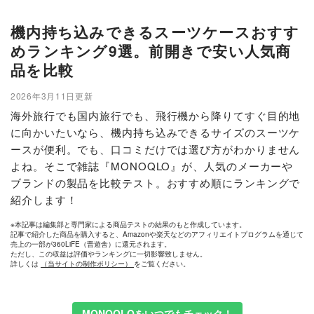
機内持ち込みできるスーツケースおすす
めランキング9選。前開きで安い人気商
品を比較
2026年3月11日更新
海外旅行でも国内旅行でも、飛行機から降りてすぐ目的地
に向かいたいなら、機内持ち込みできるサイズのスーツケ
ースが便利。でも、口コミだけでは選び方がわかりません
よね。そこで雑誌『MONOQLO』が、人気のメーカーや
ブランドの製品を比較テスト。おすすめ順にランキングで
紹介します！
※本記事は編集部と専門家による商品テストの結果のもと作成しています。
記事で紹介した商品を購入すると、Amazonや楽天などのアフィリエイトプログラムを通じて
売上の一部が360LiFE（晋遊舎）に還元されます。
ただし、この収益は評価やランキングに一切影響致しません。
詳しくは
（当サイトの制作ポリシー）
をご覧ください。
MONOQLOをいつでもチェック！