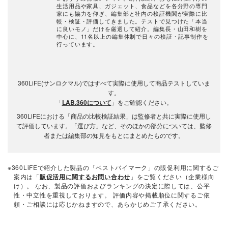
生活用品や家具、ガジェット、食品などを各分野の専門
家にも協力を仰ぎ、編集部と社内の検証機関が実際に比
較・検証・評価してきました。テストで見つけた「本当
に良いモノ」だけを厳選して紹介。編集長・山田和樹を
中心に、11名以上の編集体制で日々の検証・記事制作を
行っています。
360LiFE(サンロクマル)ではすべて実際に使用して商品テストしていま
す。
「
LAB.360について
」をご確認ください。
360LiFEにおける「商品の比較検証結果」は監修者と共に実際に使用し
て評価しています。「選び方」など、そのほかの部分については、監修
者または編集部の知見をもとにまとめたものです。
※360LiFEで紹介した製品の「ベストバイマーク」の販促利用に関するご
案内は「
販促活用に関するお問い合わせ
」をご覧ください（企業様向
け）。 なお、製品の評価およびランキングの決定に際しては、公平
性・中立性を重視しております。 評価内容や掲載順位に関するご依
頼・ご相談には応じかねますので、あらかじめご了承ください。