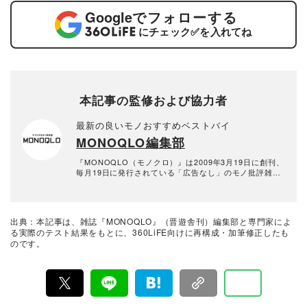
Google
でフォローする
にチェック
✅
を入れてね
本記事の監修および協力者
最新の良いモノおすすめベストバイ
MONOQLO編集部
『MONOQLO（モノクロ）』は2009年3月19日に創刊、
毎月19日に発行されている「広告なし」のモノ批評雑誌
& おすすめ情報メディア。創刊以来、おもに男性向けの
生活用品や家具、ガジェット、食品などを各分野の専門
家にも協力を仰ぎ、編集部と社内の検証機関が実際に比
較・検証・評価してきました。テストで見つけた「本当
出典：本記事は、雑誌『MONOQLO』（晋遊舎刊）編集部と専門家によ
に良いモノ」だけを厳選して紹介。編集長・山田和樹を
る実際のテスト結果をもとに、360LiFE向けに再構成・加筆修正したも
中心に、11名以上の編集体制で日々の検証・記事制作を
のです。
行っています。