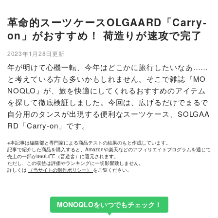
革命的スーツケースOLGAARD「Carry-
on」がおすすめ！ 荷造りが速攻で完了
2023年1月28日更新
年が明けて心機一転、今年はどこかに旅行したいなあ……
と考えている方も多いかもしれません。そこで雑誌『MO
NOQLO』が、旅を快適にしてくれるおすすめのアイテム
を探して徹底検証しました。今回は、広げるだけでまるで
自分用のタンスが出現する便利なスーツケース、SOLGAA
RD「Carry-on」です。
※本記事は編集部と専門家による商品テストの結果のもと作成しています。
記事で紹介した商品を購入すると、Amazonや楽天などのアフィリエイトプログラムを通じて
売上の一部が360LiFE（晋遊舎）に還元されます。
ただし、この収益は評価やランキングに一切影響致しません。
詳しくは
（当サイトの制作ポリシー）
をご覧ください。
MONOQLOをいつでもチェック！