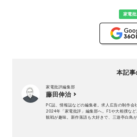
家電批
Goo
本記事
家電批評編集部
藤田伸治
PC誌、情報誌などの編集者。求人広告の制作会
2024年「家電批評」編集部へ。F1や大相撲な
観戦が趣味。新作落語も大好きで、三遊亭白鳥
シ。