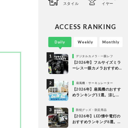
スタイル
イヤー
ることな
ありのま
長・阿
証・記
ACCESS RANKING
Daily
Weekly
Monthly
デジタルカメラ・一眼レフ
【2026年】フルサイズミラ
ーレス一眼カメラおすすめ
ランキング。最強３機種の
使い勝手や画質を徹底比較
扇風機・サーキュレーター
【2026年】扇風機のおすす
めランキング11選。涼しい
＆静かでDCモーターの人気
製品を徹底比較
防犯グッズ・防災用品
【2026年】LED懐中電灯の
おすすめランキング6選。防
災に役立つ乾電池式を徹底