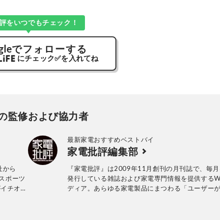
評をいつでもチェック！
gle
でフォローする
にチェック
✅
を入れてね
の監修および協力者
最新家電おすすめベストバイ
家電批評編集部
社から
『家電批評』は2009年11月創刊の月刊誌で、毎月
どスポーツ
発行している雑誌および家電専門情報を提供するW
がイチオ
ディア。あらゆる家電製品にまつわる「ユーザー
っていること」を深く掘り下げ、専門家や自社検
協力して徹底的にテスト・評価する。高額なテレ
百円の乾電池まで、編集部と専門家、そして社内