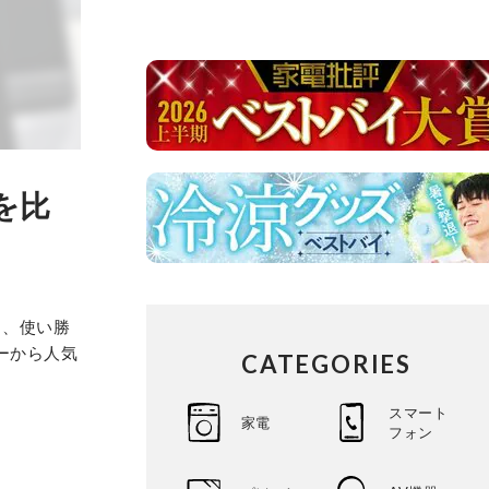
を比
さ、使い勝
ーから人気
CATEGORIES
スマート
家電
フォン