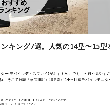
ンキング7選。人気の14型〜15型
ター(モバイルディスプレイ)がおすすめ。でも、画質や見やす
ね。そこで雑誌『家電批評』編集部が14〜15型モバイルモニタ
通じて売上の一部が360LiFE（晋遊舎）に還元されます。
制作ポリシー）
をご覧ください。