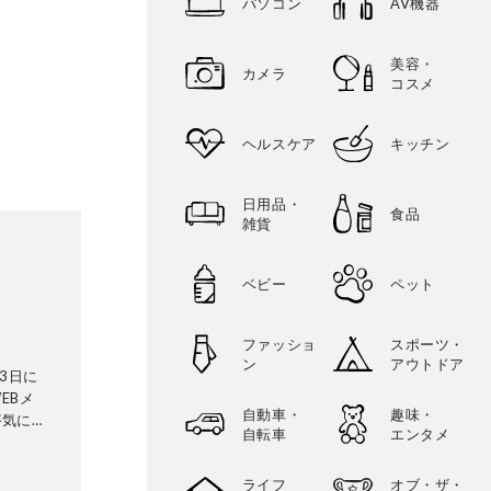
パソコン
AV機器
美容・
カメラ
コスメ
ヘルスケア
キッチン
日用品・
食品
雑貨
ベビー
ペット
ファッショ
スポーツ・
ン
アウトドア
3日に
EBメ
自動車・
趣味・
が気にな
自転車
エンタメ
証機関と
ビから数
ライフ
オブ・ザ・
検証機関