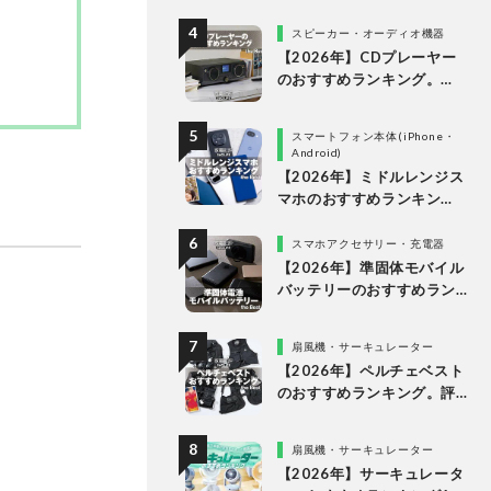
比較
スピーカー・オーディオ機器
【2026年】CDプレーヤー
のおすすめランキング。
Bluetooth対応・スピーカ
ー内蔵の高音質モデルを徹
スマートフォン本体(iPhone・
底検証
Android)
【2026年】ミドルレンジス
マホのおすすめランキン
グ。10万円以下の人気製品
を比較
スマホアクセサリー・充電器
【2026年】準固体モバイル
バッテリーのおすすめラン
キング6選。安全で発火リス
クが低い製品を比較
扇風機・サーキュレーター
【2026年】ペルチェベスト
のおすすめランキング。評
判のアイテムを徹底比較
扇風機・サーキュレーター
【2026年】サーキュレータ