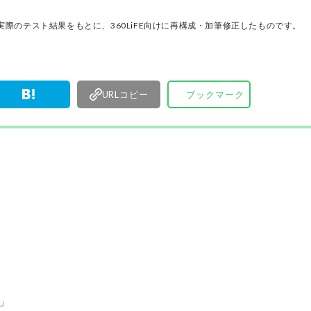
が実機テストを行い、価格やブランドに惑わされ
く製品の本質的な性能を見極め、その良し悪しを
際のテスト結果をもとに、360LiFE向けに再構成・加筆修正したものです。
ま、雑誌およびWEBコンテンツとして発信。編集
部淳平を中心に、11名以上の編集体制で日々の検
事制作を行っています。
URLコピー
ブックマーク
」
h」