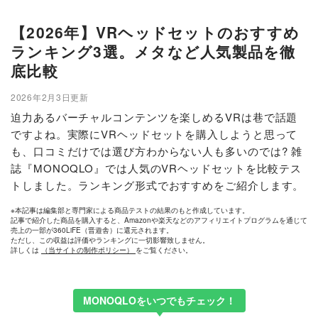
【2026年】VRヘッドセットのおすすめ
ランキング3選。メタなど人気製品を徹
底比較
2026年2月3日更新
迫力あるバーチャルコンテンツを楽しめるVRは巷で話題
ですよね。実際にVRヘッドセットを購入しようと思って
も、口コミだけでは選び方わからない人も多いのでは? 雑
誌『MONOQLO』では人気のVRヘッドセットを比較テス
トしました。ランキング形式でおすすめをご紹介します。
※本記事は編集部と専門家による商品テストの結果のもと作成しています。
記事で紹介した商品を購入すると、Amazonや楽天などのアフィリエイトプログラムを通じて
売上の一部が360LiFE（晋遊舎）に還元されます。
ただし、この収益は評価やランキングに一切影響致しません。
詳しくは
（当サイトの制作ポリシー）
をご覧ください。
MONOQLOをいつでもチェック！