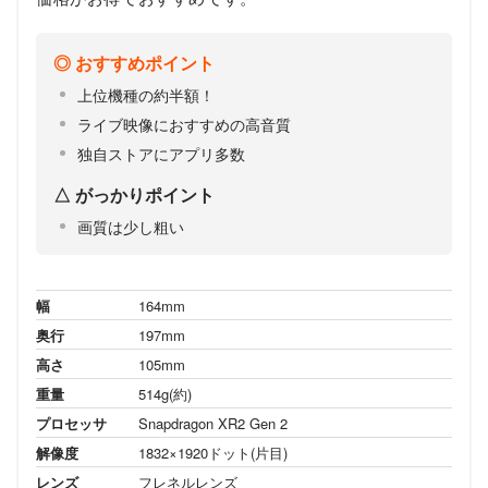
おすすめポイント
上位機種の約半額！
ライブ映像におすすめの高音質
独自ストアにアプリ多数
がっかりポイント
画質は少し粗い
幅
164mm
奥行
197mm
高さ
105mm
重量
514g(約)
プロセッサ
Snapdragon XR2 Gen 2
解像度
1832×1920ドット(片目)
レンズ
フレネルレンズ