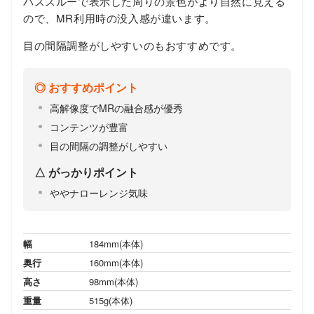
パススルーで表示した周りの景色がより自然に見える
ので、MR利用時の没入感が違います。
目の間隔調整がしやすいのもおすすめです。
おすすめポイント
高解像度でMRの融合感が優秀
コンテンツが豊富
目の間隔の調整がしやすい
がっかりポイント
ややナローレンジ気味
幅
184mm(本体)
奥行
160mm(本体)
高さ
98mm(本体)
重量
515g(本体)