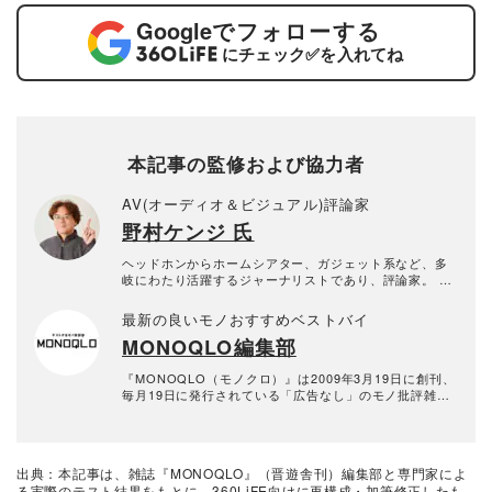
Google
でフォローする
にチェック
✅
を入れてね
本記事の監修および協力者
AV(オーディオ＆ビジュアル)評論家
野村ケンジ 氏
ヘッドホンからホームシアター、ガジェット系など、多
岐にわたり活躍するジャーナリストであり、評論家。 特
にイヤホン・ヘッドホンなどのポータブルオーディオを
主軸に、VGPライフスタイル審査委員やヘッドフォンブ
最新の良いモノおすすめベストバイ
ック・アワード審査員として年間300製品以上の新製品を
MONOQLO編集部
10年以上にわたり試聴し続けている。 専門誌やWEBメデ
ィアへのレビュー記事執筆に加え、TBSテレビ『開運音
楽堂』やFMラジオ『ふわっと』に出演歴があり、YouTu
『MONOQLO（モノクロ）』は2009年3月19日に創刊、
be「ノムケンLabチャンネル」運営やイベント主催な
毎月19日に発行されている「広告なし」のモノ批評雑誌
ど、幅広いメディアでその知見を発信している。
& おすすめ情報メディア。創刊以来、おもに男性向けの
生活用品や家具、ガジェット、食品などを各分野の専門
家にも協力を仰ぎ、編集部と社内の検証機関が実際に比
較・検証・評価してきました。テストで見つけた「本当
出典：本記事は、雑誌『MONOQLO』（晋遊舎刊）編集部と専門家によ
に良いモノ」だけを厳選して紹介。編集長・山田和樹を
る実際のテスト結果をもとに、360LiFE向けに再構成・加筆修正したも