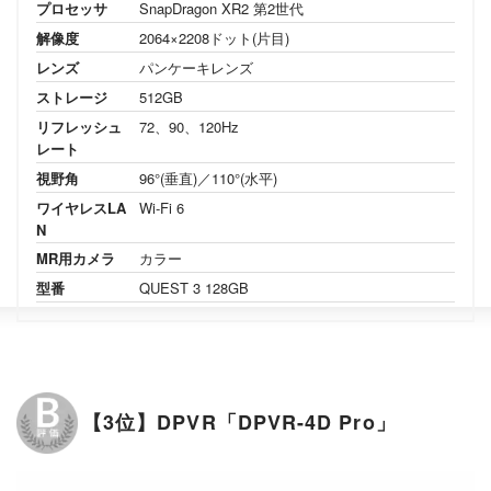
プロセッサ
SnapDragon XR2 第2世代
解像度
2064×2208ドット(片目)
レンズ
パンケーキレンズ
ストレージ
512GB
リフレッシュ
72、90、120Hz
レート
視野角
96°(垂直)／110°(水平)
ワイヤレスLA
Wi-Fi 6
N
MR用カメラ
カラー
型番
QUEST 3 128GB
【3位】DPVR「DPVR-4D Pro」