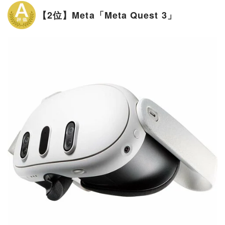
【2位】Meta「Meta Quest 3」