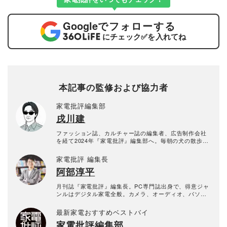
Google
でフォローする
にチェック
✅
を入れてね
本記事の監修および協力者
家電批評編集部
戌川建
ファッション誌、カルチャー誌の編集者、広告制作会社
を経て2024年『家電批評』編集部へ。毎朝の犬の散歩が
日課。好きな芸人は「どぶろっく」一択。
家電批評 編集長
阿部淳平
月刊誌『家電批評』編集長。PC専門誌出身で、得意ジャ
ンルはデジタル家電全般。カメラ、オーディオ、パソコ
ン、自転車などの分野では仕事と趣味を兼ねて“自腹レビ
ュー”を多数執筆。NHK『あさイチ』、日本テレビ『ZI
最新家電おすすめベストバイ
P!』、TBSラジオ『爆笑問題の日曜サンデー』、YouTub
家電批評編集部
e『PIVOT 公式チャンネル』などメディア出演も多数。