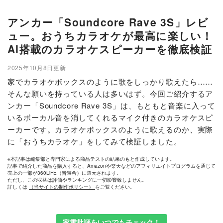
アンカー「Soundcore Rave 3S」レビ
ュー。おうちカラオケが最高に楽しい！
AI搭載のカラオケスピーカーを徹底検証
2025年10月8日更新
家でカラオケボックスのように歌をしっかり歌えたら……
そんな願いを持っている人は多いはず。今回ご紹介するア
ンカー「Soundcore Rave 3S」は、もともと音楽に入って
いるボーカル音を消してくれるマイク付きのカラオケスピ
ーカーです。カラオケボックスのように歌えるのか、実際
に「おうちカラオケ」をしてみて検証しました。
※本記事は編集部と専門家による商品テストの結果のもと作成しています。
記事で紹介した商品を購入すると、Amazonや楽天などのアフィリエイトプログラムを通じて
売上の一部が360LiFE（晋遊舎）に還元されます。
ただし、この収益は評価やランキングに一切影響致しません。
詳しくは
（当サイトの制作ポリシー）
をご覧ください。
家電批評をいつでもチェック！