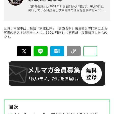
『家電批評』は2009年11月創刊の月刊誌で、毎月3日に
発行している雑誌および家電専門情報を提供するWEBメ
ディア。あらゆる家電製品にまつわる「ユーザーが気に
なっていること」を深く掘り下げ、専門家や自社検証機
関と協力して徹底的にテスト・評価する。高額なテレビ
から数百円の乾電池まで、編集部と専門家、そして社内
出典：本記事は、雑誌『家電批評』（晋遊舎刊）編集部と専門家による
検証機関が実機テストを行い、価格やブランドに惑わさ
実際のテスト結果をもとに、360LiFE向けに再構成・加筆修正したもの
れることなく製品の本質的な性能を見極め、その良し悪
です。
しをありのまま、雑誌およびWEBコンテンツとして発
信。編集長・阿部淳平を中心に、11名以上の編集体制で
日々の検証・記事制作を行っています。
目次