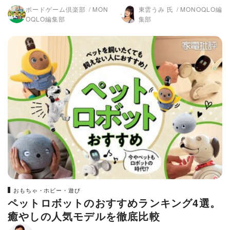
NOQLO)
すりも紹介! (MONOQLO)
ボードゲーム倶楽部
MON
東雲うみ 氏
MONOQLO編
OQLO編集部
集部
おもちゃ・ホビー・遊び
ペットロボットのおすすめランキング4選。
癒やしの人気モデルを徹底比較