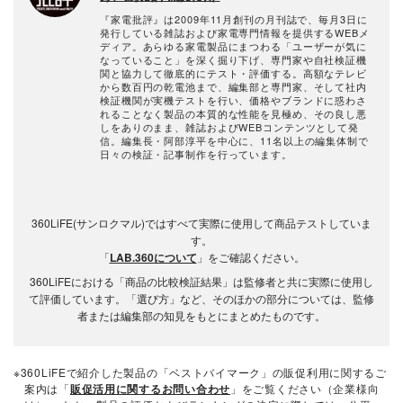
『家電批評』は2009年11月創刊の月刊誌で、毎月3日に
発行している雑誌および家電専門情報を提供するWEBメ
ディア。あらゆる家電製品にまつわる「ユーザーが気に
なっていること」を深く掘り下げ、専門家や自社検証機
関と協力して徹底的にテスト・評価する。高額なテレビ
から数百円の乾電池まで、編集部と専門家、そして社内
検証機関が実機テストを行い、価格やブランドに惑わさ
れることなく製品の本質的な性能を見極め、その良し悪
しをありのまま、雑誌およびWEBコンテンツとして発
信。編集長・阿部淳平を中心に、11名以上の編集体制で
日々の検証・記事制作を行っています。
360LiFE(サンロクマル)ではすべて実際に使用して商品テストしていま
す。
「
LAB.360について
」をご確認ください。
360LiFEにおける「商品の比較検証結果」は監修者と共に実際に使用し
て評価しています。「選び方」など、そのほかの部分については、監修
者または編集部の知見をもとにまとめたものです。
※360LiFEで紹介した製品の「ベストバイマーク」の販促利用に関するご
案内は「
販促活用に関するお問い合わせ
」をご覧ください（企業様向