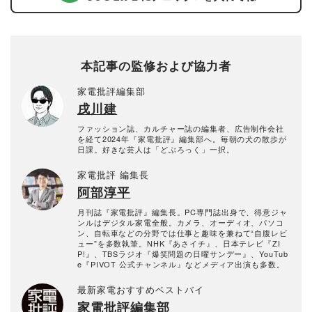
本記事の監修および協力者
家電批評編集部
戌川建
ファッション誌、カルチャー誌の編集者、広告制作会社
を経て2024年『家電批評』編集部へ。毎朝の犬の散歩が
日課。好きな芸人は「どぶろっく」一択。
家電批評 編集長
阿部淳平
月刊誌『家電批評』編集長。PC専門誌出身で、得意ジャ
ンルはデジタル家電全般。カメラ、オーディオ、パソコ
ン、自転車などの分野では仕事と趣味を兼ねて“自腹レビ
ュー”を多数執筆。NHK『あさイチ』、日本テレビ『ZI
P!』、TBSラジオ『爆笑問題の日曜サンデー』、YouTub
e『PIVOT 公式チャンネル』などメディア出演も多数。
最新家電おすすめベストバイ
家電批評編集部