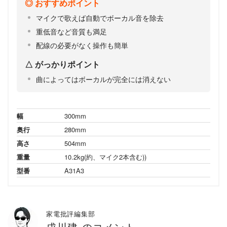
おすすめポイント
マイクで歌えば自動でボーカル音を除去
重低音など音質も満足
配線の必要がなく操作も簡単
がっかりポイント
曲によってはボーカルが完全には消えない
幅
300mm
奥行
280mm
高さ
504mm
重量
10.2kg(約、マイク2本含む))
型番
A31A3
家電批評編集部
戌川建 のコメント