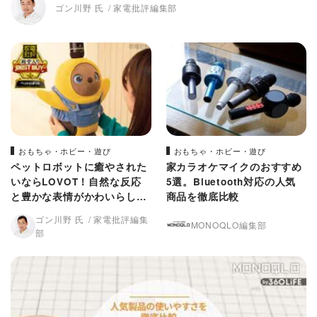
ゴン川野 氏
家電批評編集部
おもちゃ・ホビー・遊び
おもちゃ・ホビー・遊び
ペットロボットに癒やされた
家カラオケマイクのおすすめ
いならLOVOT！自然な反応
5選。Bluetooth対応の人気
と豊かな表情がかわいらしい
商品を徹底比較
んです
ゴン川野 氏
家電批評編集
MONOQLO編集部
部