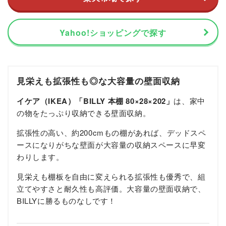
Yahoo!ショッピングで探す
見栄えも拡張性も◎な
大容量の壁面収納
イケア（IKEA）「BILLY 本棚 80×28×202」
は、家中
の物をたっぷり収納できる壁面収納。
拡張性の高い、約200cmもの棚があれば、デッドスペ
ースになりがちな壁面が大容量の収納スペースに早変
わりします。
見栄えも棚板を自由に変えられる拡張性も優秀で、組
立てやすさと耐久性も高評価。
大容量の壁面収納で、
BILLYに勝るものなしです！