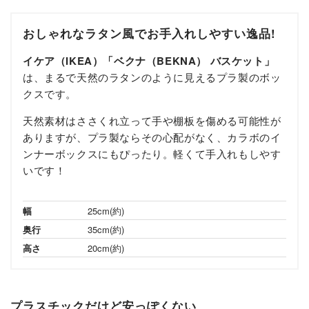
おしゃれなラタン風でお手入れしやすい逸品!
イケア（IKEA）「ベクナ（BEKNA） バスケット」
は、
まるで天然のラタンのように見えるプラ製のボッ
クスです。
天然素材はささくれ立って手や棚板を傷める可能性が
ありますが、プラ製ならその心配がなく、カラボのイ
ンナーボックスにもぴったり。
軽くて手入れもしやす
いです！
幅
25cm(約)
奥行
35cm(約)
高さ
20cm(約)
プラスチックだけど安っぽくない