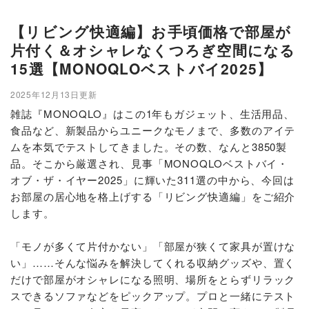
【リビング快適編】お手頃価格で部屋が
片付く＆オシャレなくつろぎ空間になる
15選【MONOQLOベストバイ2025】
2025年12月13日更新
雑誌『MONOQLO』はこの1年もガジェット、生活用品、
食品など、新製品からユニークなモノまで、多数のアイテ
ムを本気でテストしてきました。その数、なんと3850製
品。そこから厳選され、見事「MONOQLOベストバイ・
オブ・ザ・イヤー2025」に輝いた311選の中から、今回は
お部屋の居心地を格上げする「リビング快適編」をご紹介
します。
「モノが多くて片付かない」「部屋が狭くて家具が置けな
い」……そんな悩みを解決してくれる収納グッズや、置く
だけで部屋がオシャレになる照明、場所をとらずリラック
スできるソファなどをピックアップ。プロと一緒にテスト