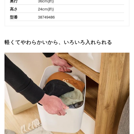
奥行
36cm(約)
高さ
24cm(約)
型番
38749486
軽くてやわらかいから、いろいろ入れられる