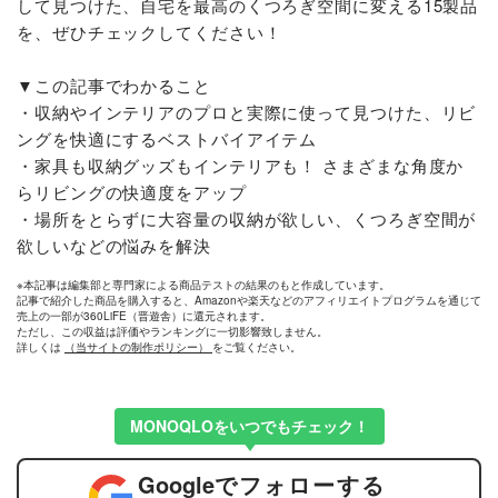
して見つけた、自宅を最高のくつろぎ空間に変える15製品
を、ぜひチェックしてください！
▼この記事でわかること
・収納やインテリアのプロと実際に使って見つけた、リビ
ングを快適にするベストバイアイテム
・家具も収納グッズもインテリアも！ さまざまな角度か
らリビングの快適度をアップ
・場所をとらずに大容量の収納が欲しい、くつろぎ空間が
欲しいなどの悩みを解決
※本記事は編集部と専門家による商品テストの結果のもと作成しています。
記事で紹介した商品を購入すると、Amazonや楽天などのアフィリエイトプログラムを通じて
売上の一部が360LiFE（晋遊舎）に還元されます。
ただし、この収益は評価やランキングに一切影響致しません。
詳しくは
（当サイトの制作ポリシー）
をご覧ください。
MONOQLOをいつでもチェック！
Google
でフォローする