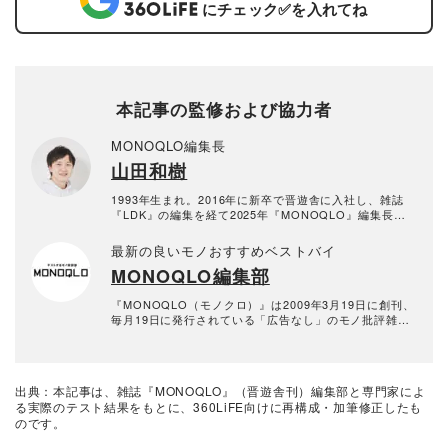
にチェック
✅
を入れてね
本記事の監修および協力者
MONOQLO編集長
山田和樹
1993年生まれ。2016年に新卒で晋遊舎に入社し、雑誌
『LDK』の編集を経て2025年『MONOQLO』編集長に
就任。9年以上の編集人生であらゆるジャンルのモノをテ
ストしてきたが、デジタルガジェット、アウトドアグッ
最新の良いモノおすすめベストバイ
ズ、マネーが得意。テストのためなら大学研究所から中
MONOQLO編集部
華料理店まであらゆる場所に押しかける。
『MONOQLO（モノクロ）』は2009年3月19日に創刊、
毎月19日に発行されている「広告なし」のモノ批評雑誌
& おすすめ情報メディア。創刊以来、おもに男性向けの
生活用品や家具、ガジェット、食品などを各分野の専門
家にも協力を仰ぎ、編集部と社内の検証機関が実際に比
較・検証・評価してきました。テストで見つけた「本当
出典：本記事は、雑誌『MONOQLO』（晋遊舎刊）編集部と専門家によ
に良いモノ」だけを厳選して紹介。編集長・山田和樹を
る実際のテスト結果をもとに、360LiFE向けに再構成・加筆修正したも
中心に、11名以上の編集体制で日々の検証・記事制作を
のです。
行っています。