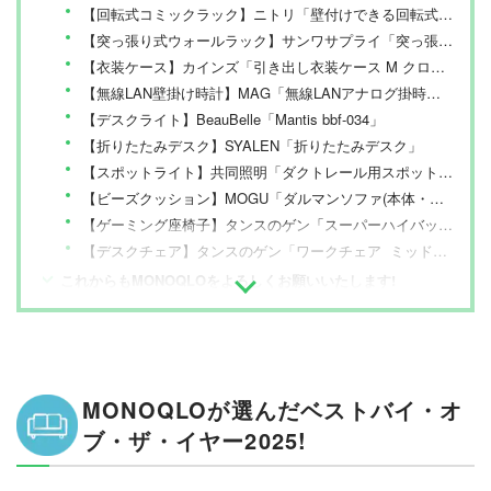
【回転式コミックラック】ニトリ「壁付けできる回転式コミックラック8段」
【突っ張り式ウォールラック】サンワサプライ「突っ張り棚」
【衣装ケース】カインズ「引き出し衣装ケース M クローゼット用」
【無線LAN壁掛け時計】MAG「無線LANアナログ掛時計 シグナルキーパー」
【デスクライト】BeauBelle「Mantis bbf-034」
【折りたたみデスク】SYALEN「折りたたみデスク」
【スポットライト】共同照明「ダクトレール用スポットライト 4個セット」
【ビーズクッション】MOGU「ダルマンソファ(本体・カバーセット)」
【ゲーミング座椅子】タンスのゲン「スーパーハイバック ゲーミング座椅子 18段階 リクライニング」
【デスクチェア】タンスのゲン「ワークチェア ミッドセンチュリーデザイン」
これからもMONOQLOをよろしくお願いいたします!
MONOQLOが選んだベストバイ・オ
ブ・ザ・イヤー2025!