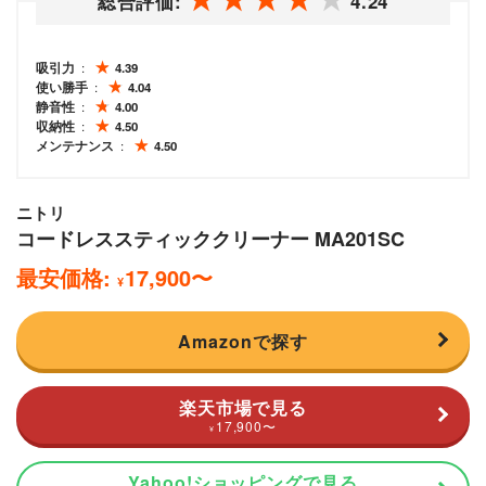
総合評価:
4.24
吸引力
4.39
使い勝手
4.04
静音性
4.00
収納性
4.50
メンテナンス
4.50
ニトリ
コードレススティッククリーナー MA201SC
最安価格:
17,900
〜
¥
Amazonで探す
楽天市場で見る
17,900
〜
¥
Yahoo!ショッピングで見る