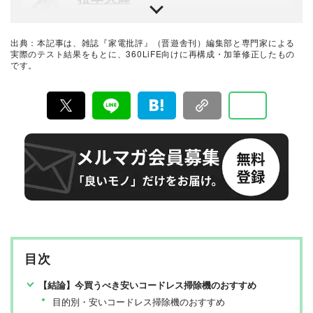
品や家電製品が専門。テスト方法の妥当性を担保しつ
つ、誰が見ても一目で結果が分かるビジュアル性を伴う
『家電批評』編集部所属。大阪芸大出身のゲーマー関西
手法を心がけている。趣味はプラモデル作り。
人。大好きなゲームの知識を活かし、ゲーム系ガジェッ
トを愛と熱意で徹底検証。体メンテナンスやマッサージ
出典：本記事は、雑誌『家電批評』（晋遊舎刊）編集部と専門家による
関連家電の比較検証にもチャレンジ予定！
最新家電おすすめベストバイ
実際のテスト結果をもとに、360LiFE向けに再構成・加筆修正したもの
です。
家電批評編集部
『家電批評』は2009年11月創刊の月刊誌で、毎月3日に
発行している雑誌および家電専門情報を提供するWEBメ
ディア。あらゆる家電製品にまつわる「ユーザーが気に
なっていること」を深く掘り下げ、専門家や自社検証機
関と協力して徹底的にテスト・評価する。高額なテレビ
から数百円の乾電池まで、編集部と専門家、そして社内
検証機関が実機テストを行い、価格やブランドに惑わさ
れることなく製品の本質的な性能を見極め、その良し悪
しをありのまま、雑誌およびWEBコンテンツとして発
信。編集長・阿部淳平を中心に、11名以上の編集体制で
日々の検証・記事制作を行っています。
目次
【結論】今買うべき安いコードレス掃除機のおすすめ
目的別・安いコードレス掃除機のおすすめ