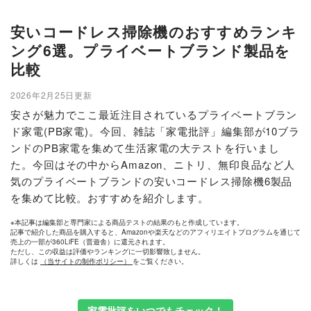
安いコードレス掃除機のおすすめランキ
ング6選。プライベートブランド製品を
比較
2026年2月25日更新
安さが魅力でここ最近注目されているプライベートブラン
ド家電(PB家電)。今回、雑誌「家電批評」編集部が10ブラ
ンドのPB家電を集めて生活家電の大テストを行いまし
た。今回はその中からAmazon、ニトリ、無印良品など人
気のプライベートブランドの安いコードレス掃除機6製品
を集めて比較。おすすめを紹介します。
※本記事は編集部と専門家による商品テストの結果のもと作成しています。
記事で紹介した商品を購入すると、Amazonや楽天などのアフィリエイトプログラムを通じて
売上の一部が360LiFE（晋遊舎）に還元されます。
ただし、この収益は評価やランキングに一切影響致しません。
詳しくは
（当サイトの制作ポリシー）
をご覧ください。
家電批評をいつでもチェック！