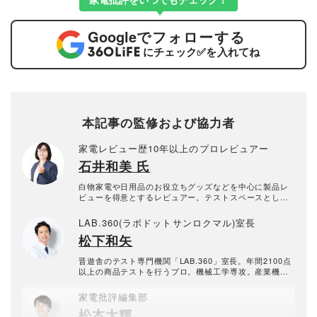
Google
でフォローする
にチェック
✅
を入れてね
本記事の監修および協力者
家電レビュー歴10年以上のプロレビュアー
石井和美 氏
白物家電や日用品のお役立ちグッズなどを中心に製品レ
ビューを得意とするレビュアー。テストスペースとして
守谷市に一戸建てタイプの「家電ラボ」を開設し、冷蔵
庫や洗濯機など、大型家電のレビューも行っている。レ
LAB.360(ラボドットサンロクマル)室長
ビュー歴10年以上。
松下和矢
晋遊舎のテスト専門機関「LAB.360」室長。年間2100点
以上の商品テストを行うプロ。機械工学専攻。産業機械
の保全・メンテナンス、日用雑貨品メーカーの開発業務
を経て、民間の試験機関で多くの商品テストに従事。テ
家電批評編集部
スト方法の立案から試験デザイン、試験装置の製作、テ
松本大輝
スト実施まで一貫した商品テストを手がける。日用雑貨