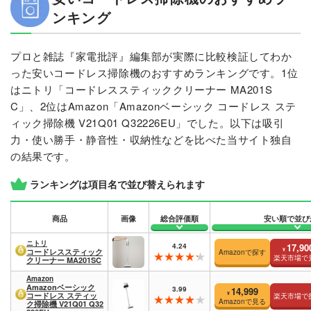
ンキング
プロと雑誌『家電批評』編集部が実際に比較検証してわか
った安いコードレス掃除機のおすすめランキングです。1位
はニトリ「コードレススティッククリーナー MA201S
C」、2位はAmazon「Amazonベーシック コードレス ステ
ィック掃除機 V21Q01 Q32226EU」でした。以下は吸引
力・使い勝手・静音性・収納性などを比べた当サイト独自
の結果です。
ランキングは項目名で並び替えられます
商品
画像
総合評価順
安い順で並び
ニトリ
4.24
17,90
¥
コードレススティック
Amazonで探す
楽天市場で
クリーナー MA201SC
Amazon
Amazonベーシック
3.99
14,999
¥
コードレス スティッ
楽天市場で
Amazonで見る
ク掃除機 V21Q01 Q32