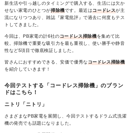
新生活や引っ越しのタイミングで購入する、生活には欠か
せない家電のひとつが
掃除機
です。最近は
コードレス
が主
流になりつつあり、雑誌『家電批評』で過去に何度もテス
トしてきました。
今回は、PB家電の計6社の
コードレス掃除機
を集めて比
較。掃除機で重要な吸引力を最も重視し、使い勝手や静音
性など5項目で徹底検証しました。
皆さんにおすすめできる、安価で優秀な
コードレス掃除機
を紹介していきます！
今回テストする「コードレス掃除機」のブラン
ドはこちら！
ニトリ「ニトリ」
さまざまなPB家電を展開し、今回テストするドラム式洗濯
機の発売でも話題になりました。