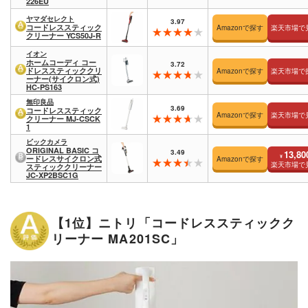
226EU
ヤマダセレクト
3.97
コードレススティック
Amazonで探す
楽天市場で
クリーナー YCS50J-R
イオン
ホームコーディ コー
3.72
ドレススティッククリ
Amazonで探す
楽天市場で
ーナー(サイクロン式)
HC-PS163
無印良品
3.69
コードレススティック
Amazonで探す
楽天市場で
クリーナー MJ-CSCK
1
ビックカメラ
ORIGINAL BASIC コ
3.49
13,80
¥
ードレスサイクロン式
Amazonで探す
楽天市場で
スティッククリーナー
JC-XP2BSC1G
【1位】ニトリ「コードレススティックク
リーナー MA201SC」