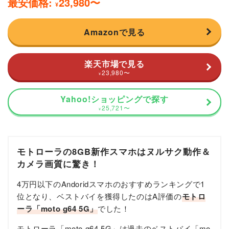
最安価格:
23,980
〜
¥
Amazonで見る
楽天市場で見る
23,980
〜
¥
Yahoo!ショッピングで探す
25,721
〜
¥
モトローラの8GB新作スマホはヌルサク動作＆
カメラ画質に驚き！
4万円以下のAndoridスマホのおすすめランキングで1
位となり、ベストバイを獲得したのはA評価の
モトロ
ーラ「moto g64 5G」
でした！
モトローラ「moto g64 5G」は過去のベストバイ「mo