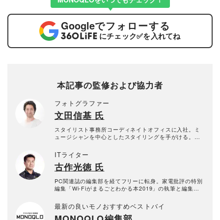
Google
でフォローする
にチェック
✅
を入れてね
本記事の監修および協力者
フォトグラファー
文田信基 氏
スタイリスト事務所コーディネイトオフィスに入社。ミ
ュージシャンを中心としたスタイリングを手がける。並
行して広告のスタイリングも始め静物のスタイリングに
魅了され、写真も始める。フォトオフィスGRIDにてフォ
ITライター
トグラファー兼スタイリストとして勤務。以降スタイリ
古作光徳 氏
ングのできるフォトグラファーとして活動。動画も撮影
から編集まで対応できます。
PC関連誌の編集部を経てフリーに転身。家電批評の特別
編集「Wi-Fiがまるごとわかる本2019」の執筆と編集を
担当。
最新の良いモノおすすめベストバイ
MONOQLO編集部