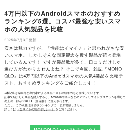
4万円以下のAndroidスマホのおすすめ
ランキング5選。コスパ最強な安いスマ
ホの人気製品を比較
2025年7月3日更新
安さは魅力ですが、「性能はイマイチ」と思われがちな安
いスマホ。 しかしそんな固定観念を覆す製品が続々登場
しているんです！ ですが製品数が多く、口コミだけじゃ
選び方がわかりませんよね？ そこで今回、雑誌『MONO
QLO』は4万円以下のAndroidスマホの人気4製品を比較テ
スト。おすすめランキングをご紹介します！
※本記事は編集部と専門家による商品テストの結果のもと作成しています。
記事で紹介した商品を購入すると、Amazonや楽天などのアフィリエイトプログラムを通じて
売上の一部が360LiFE（晋遊舎）に還元されます。
ただし、この収益は評価やランキングに一切影響致しません。
詳しくは
（当サイトの制作ポリシー）
をご覧ください。
MONOQLOをいつでもチェック！