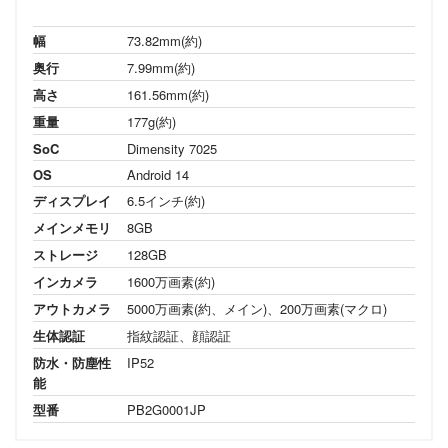
幅
73.82mm(約)
奥行
7.99mm(約)
高さ
161.56mm(約)
重量
177g(約)
SoC
Dimensity 7025
OS
Android 14
ディスプレイ
6.5インチ(約)
メインメモリ
8GB
ストレージ
128GB
インカメラ
1600万画素(約)
アウトカメラ
5000万画素(約、メイン)、200万画素(マクロ)
生体認証
指紋認証、顔認証
防水・防塵性
IP52
能
型番
PB2G0001JP