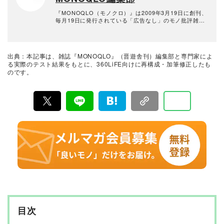
『MONOQLO（モノクロ）』は2009年3月19日に創刊、
毎月19日に発行されている「広告なし」のモノ批評雑誌
& おすすめ情報メディア。創刊以来、おもに男性向けの
生活用品や家具、ガジェット、食品などを各分野の専門
家にも協力を仰ぎ、編集部と社内の検証機関が実際に比
較・検証・評価してきました。テストで見つけた「本当
出典：本記事は、雑誌『MONOQLO』（晋遊舎刊）編集部と専門家によ
に良いモノ」だけを厳選して紹介。編集長・山田和樹を
る実際のテスト結果をもとに、360LiFE向けに再構成・加筆修正したも
中心に、11名以上の編集体制で日々の検証・記事制作を
のです。
行っています。
目次