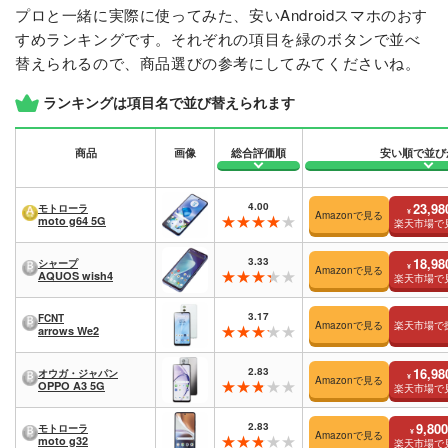
プロと一緒に実際に使ってみた、安いAndroidスマホのおす
すめランキングです。それぞれの項目を緑のボタンで並べ
替えられるので、商品選びの参考にしてみてくださいね。
ランキングは項目名で並び替えられます
商品
画像
総合評価順
安い順で並び
4.00
23,98
モトローラ
¥
Amazonで見る
moto g64 5G
楽天市場で
3.33
18,98
シャープ
¥
Amazonで見る
AQUOS wish4
楽天市場で
3.17
FCNT
Amazonで見る
楽天市場で
arrows We2
2.83
16,98
オウガ・ジャパン
¥
Amazonで見る
OPPO A3 5G
楽天市場で
2.83
9,800
モトローラ
¥
Amazonで見る
moto g32
楽天市場で