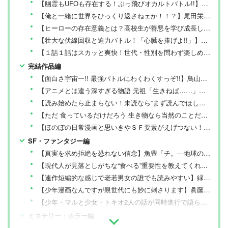
【幽霊もUFOも存在する！ぶっ飛びオカルトバトル!!】龍幸伸「ダンダダン」
に良いモノ」だけを厳選して紹介。編集長・山田和樹を
中心に、11名以上の編集体制で日々の検証・記事制作を
【俺と一緒に世界をひっくり返さねェか！！？】尾田栄一郎「ONE PIECE」
行っています。
【ヒーローの存在意義とは？高校生が善悪を学び成長してくのが熱い】堀越耕平「僕のヒーローアカデミア」
【壮大な伏線回収と迫力バトル！「心臓を捧げよ!!」】諫山創「進撃の巨人」
【１話１話はスカッと爽快！世代・性別を問わず楽しめます】高橋留美子「らんま1/2」
完結作品編
【面白さ宇宙一!! 最強バトルにわくわくすっぞ!!】鳥山明「DRAGON BALL」
【アニメとは違う深すぎる物語 元祖「生きねば……」】宮崎駿「風の谷のナウシカ」
【読み始めたら止まらない！未読なら“まず読んでほしい”】楳図かずお「漂流教室」
【ただ 食っているだけだろう 生き物なら当然のことだ】岩明均「寄生獣」
【ほのぼの日常漫画と思いきやＳＦ要素がえげつない！】石黒正数「それでも町は廻っている」
SF・ファンタジー編
【真実を求め拒絶を恐れない信念】魚豊「チ。―地球の運動について―」
【現代人が見落としがちな“食べる”重要性を教えてくれる】九井諒子「ダンジョン飯」
【連作短編的な感じで老若男女の誰でも読みやすい】緑川ゆき「夏目友人帳」
【少年漫画なんですが親世代にも妙に刺さります】眞藤雅興「ルリドラゴン」
【少年・マルと少女・トキオ2人の話が同時進行で語られる】石黒正数「天国大魔境」
ミステリー・ホラー編
【ミステリーの面白さだけでなく登場人物の恋愛模様にも注目！】青山剛昌「名探偵コナン」