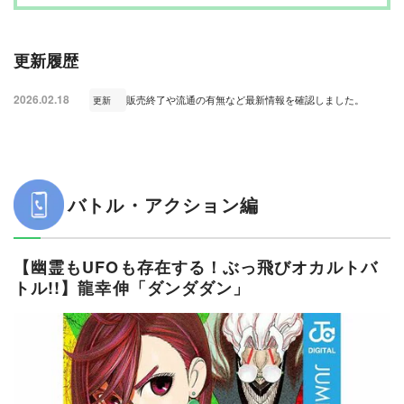
【悪魔で執事ですから。】枢やな「黒執事」
【6巻完結と手ごろな冊数なのもおすすめできる】タイザン5「一ノ瀬家の大罪」
更新履歴
【謎はすべて解けた！】天樹征丸(原作)、金成陽三(脚本)「金田一少年の事件簿 FILEシリーズ」
【退屈な時間を最高の恐怖で塗り潰してくれるはず】田口翔太郎「裏バイト：逃亡禁止」
2026.02.18
販売終了や流通の有無など最新情報を確認しました。
更新
歴史・時代物編
【心を動かす名ゼリフの数々！「火を絶やすでないぞォ」】原泰久「キングダム」
【穏やかな読後感に浸れる】森薫「乙嫁語り」
【搦め手的な切り口で戦国時代の歴史に触れられる】山田芳裕「へうげもの」
【漫画界の巨匠が描く室町時代！】ゆうきまさみ「新九郎、奔る！」
バトル・アクション編
【神様・手塚治虫の後期代表作！】手塚治虫「アドルフに告ぐ」
学園・スポーツ編
【幽霊もUFOも存在する！ぶっ飛びオカルトバ
【『少年ジャンプ』らしい友情・努力・勝利に胸アツ！】古舘春一「ハイキュー!!」
トル!!】龍幸伸「ダンダダン」
【軽音部のリアルがここにある】クワハリ(原作)、出内テツオ(作画)「ふつうの軽音部」
【絶望の淵から学生大会の頂点そしてサッカー日本代表へ！】田中モトユキ「BE BLUES!～青になれ～」
【３球しか投げられない投手が野球部の足りないピースを埋める】住吉九「サンキューピッチ」
【平成の熱狂したレースが蘇る！】Cygames(原作)、久住太陽(漫画)、杉浦理史(脚本)、伊藤隼之介(企画構成)「ウマ娘 シンデレラグレイ」
人間ドラマ編
【人を殺せば地獄行きだと？それなら俺は特等席だ】野田サトル「ゴールデンカムイ」