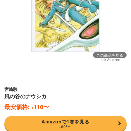
この商品を見る
Link Amazon
宮崎駿
風の谷のナウシカ
最安価格:
110
〜
¥
Amazonで1巻を見る
605
〜
¥