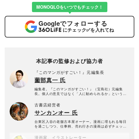
MONOQLOをいつでもチェック！
Google
でフォローする
にチェック
✅
を入れてね
本記事の監修および協力者
『このマンガがすごい！』元編集長
薗部真一 氏
編集者。『このマンガがすごい！』（宝島社）元編集
長。個人の意見ではなく「人に勧められるか」という視
点で漫画を読み続けるプロ。
古書店経営者
サンカンオー 氏
台東区入谷の老舗古本屋オーナー。漫画に埋もれる毎日
を過ごしつつ、仕事柄、売れ行きの漫画は必ずチェック
している。
漫画家、イラストレーター