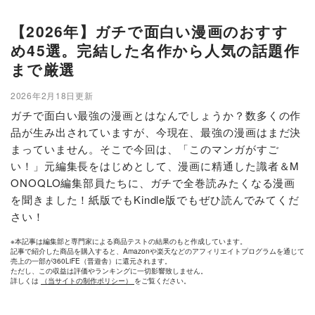
【2026年】ガチで面白い漫画のおすす
め45選。完結した名作から人気の話題作
まで厳選
2026年2月18日更新
ガチで面白い最強の漫画とはなんでしょうか？数多くの作
品が生み出されていますが、今現在、最強の漫画はまだ決
まっていません。そこで今回は、「このマンガがすご
い！」元編集長をはじめとして、漫画に精通した識者＆M
ONOQLO編集部員たちに、ガチで全巻読みたくなる漫画
を聞きました！紙版でもKindle版でもぜひ読んでみてくだ
さい！
※本記事は編集部と専門家による商品テストの結果のもと作成しています。
記事で紹介した商品を購入すると、Amazonや楽天などのアフィリエイトプログラムを通じて
売上の一部が360LiFE（晋遊舎）に還元されます。
ただし、この収益は評価やランキングに一切影響致しません。
詳しくは
（当サイトの制作ポリシー）
をご覧ください。