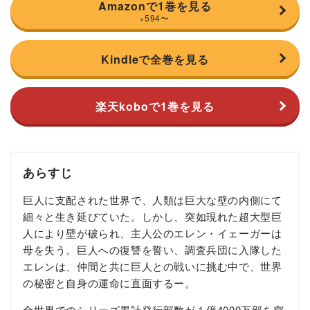
Amazonで1巻を見る
594
〜
¥
Kindleで全巻を見る
楽天koboで1巻を見る
あらすじ
巨人に支配された世界で、人類は巨大な壁の内側にて
細々と生き延びていた。しかし、突如現れた超大型巨
人により壁が破られ、主人公のエレン・イェーガーは
母を失う。巨人への復讐を誓い、調査兵団に入隊した
エレンは、仲間と共に巨人との戦いに挑む中で、世界
の秘密と自身の運命に直面するー。
全世界でのシリーズ累計発行部数が１億4000万部を突