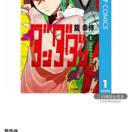
【繊細なストーリーを楽しみながら料理の知識も身につく！】さもえど太郎「Artiste」
【レシピ本としてもおすすめできる】よしながふみ「きのう何食べた？」
【前衛的な表現力に圧倒されます】浅野いにお「おやすみプンプン」
【ブラックすぎる環境ながらその先に見えるモノ創りの矜持！】宮崎克 (原作)、吉本浩二 (漫画)「ブラック・ジャック創作秘話 ～手塚治虫の仕事場から～」
恋愛・ラブコメ編
【青春が眩しくて心が洗われる】椎名軽穂「君に届け」
【アクションやシリアスな場面とギャグシーンのギャップが魅力！】コトヤマ「よふかしのうた」
【香港レトロな雰囲気に、冒頭１０ページで圧倒されます】眉月じゅん「九龍ジェネリックロマンス」
【笑えるのに、グッとくる！】谷口菜津子「じゃあ、あんたが作ってみろよ」
【恋愛における人間関係や行動について参考になります】安野モヨコ「後ハッピーマニア」
ギャグ・日常系編
【熱いストーリーに主人公の成長 友達との絆もあり読後感がいい】西修「魔入りました！ 入間くん」
【歴史上の人物が多数登場！他に類を見ない種類の面白さ】増田こうすけ「増田こうすけ劇場ギャグマンガ日和」
この商品を見る
【あっという間に読めるのでスキマ時間に超おすすめ！】大橋裕之「音楽 完全版」
Link Amazon
【猫のいる日常に浸れてホッと一息できる】AKR「黒猫ろんと暮らしたら」
【毎月の小遣いをどうやってやりくりするかの参考になる】吉本浩二「定額制夫のこづかい万歳 月額2万千円の金欠ライフ」
龍幸伸