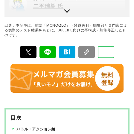
二平瑞樹 氏
漫画好きが高じて自身も漫画家に。現在も漫画雑誌やコ
ミックなど毎月30冊以上を購入。最近は子どもも一緒に
楽しめる漫画を探している。
出典：本記事は、雑誌『MONOQLO』（晋遊舎刊）編集部と専門家によ
平成文化研究家
る実際のテスト結果をもとに、360LiFE向けに再構成・加筆修正したも
のです。
山下メロ 氏
ファンシー絵みやげ研究家。おみやげを中心に、バブル
経済期特有の文化を研究する第一人者。漫画も文化のひ
とつとして読んでいる。まんだらけマニア館が好き。
アニメーション監督、ファッションデザイナー
木村優 氏
外務省「カワイイ大使」（原宿ファッション日本代表・
ポップカルチャー発信使）として世界中を歴訪し、各国
のアニメフェスでファッションショーを開催。漫画やア
ニメ、原宿ファッションなどのKAWAII文化を世界に広め
最新の良いモノおすすめベストバイ
たパイオニア。渋谷109と原宿竹下通りにオープンして世
MONOQLO編集部
界中にKAWAIIブームを巻き起こしたブランド「KOKOki
m」のプロデューサーを経て独立。でんぱ組.incの写真集
やさまざまなアイドルの衣装デザインを手掛け、世界中
『MONOQLO（モノクロ）』は2009年3月19日に創刊、
のオタクが恋をするカリスマファッションデザイナーと
毎月19日に発行されている「広告なし」のモノ批評雑誌
目次
して人気を博す。2021年には、アニメーション事業を開
& おすすめ情報メディア。創刊以来、おもに男性向けの
始。監督、脚本、主演声優、キャラクターデザインの全
生活用品や家具、ガジェット、食品などを各分野の専門
てを手がけるオールプロデュースの作品を制作中。
家にも協力を仰ぎ、編集部と社内の検証機関が実際に比
バトル・アクション編
較・検証・評価してきました。テストで見つけた「本当