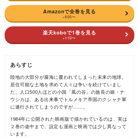
Amazonで全巻を見る
605
〜
¥
楽天koboで1巻を見る
110
〜
¥
あらすじ
陸地の大部分が腐海に覆われてしまった未来の地球。
居住可能な土地を求めて人々は争いを続けていまし
た。人口500人ほどの小国「風の谷」の族長の娘・ナ
ウシカは、ある出来事でトルメキア帝国のクシャナ軍
に連行されてしまうのですが……。
1984年に公開された映画版で描かれているのは、実は
２巻の途中まで。設定も漫画と映画では少し異なって
います。