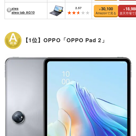
2.57
30,100
18,98
aiwa
¥
¥
aiwa tab AG10
Amazonで見る
楽天市場で
【1位】OPPO「OPPO Pad 2」