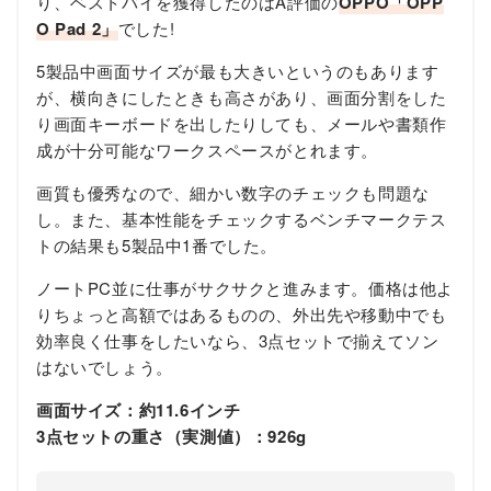
り、ベストバイを獲得したのはA評価の
OPPO「OPP
O Pad 2」
でした!
5製品中画面サイズが最も大きいというのもあります
が、横向きにしたときも高さがあり、画面分割をした
り画面キーボードを出したりしても、メールや書類作
成が十分可能なワークスペースがとれます。
画質も優秀なので、細かい数字のチェックも問題な
し。また、基本性能をチェックするベンチマークテス
トの結果も5製品中1番でした。
ノートPC並に仕事がサクサクと進みます。価格は他よ
りちょっと高額ではあるものの、外出先や移動中でも
効率良く仕事をしたいなら、3点セットで揃えてソン
はないでしょう。
画面サイズ：約11.6インチ
3点セットの重さ（実測値）：926g