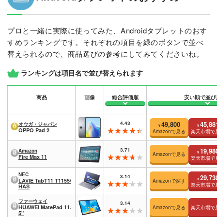
プロと一緒に実際に使ってみた、Androidタブレットのおす
すめランキングです。それぞれの項目を緑のボタンで並べ
替えられるので、商品選びの参考にしてみてくださいね。
ランキングは項目名で並び替えられます
商品
画像
総合評価順
安い順で並び
4.43
49,800
45,88
オウガ・ジャパン
¥
¥
OPPO Pad 2
Amazonで見る
楽天市場で
3.71
19,98
Amazon
¥
Amazonで見る
Fire Max 11
楽天市場で
NEC
3.14
29,73
¥
LAVIE TabT11 T1155/
Amazonで探す
楽天市場で
HAS
ファーウェイ
3.14
HUAWEI MatePad 11.
Amazonで見る
楽天市場で
5"