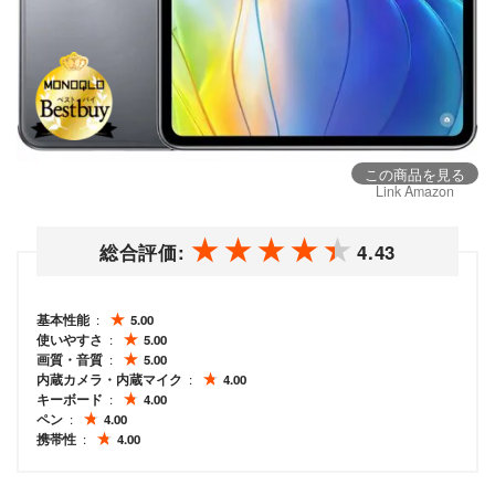
この商品を見る
Link Amazon
総合評価:
4.43
基本性能
5.00
使いやすさ
5.00
画質・音質
5.00
内蔵カメラ・内蔵マイク
4.00
キーボード
4.00
ペン
4.00
携帯性
4.00