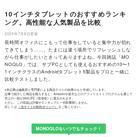
10インチタブレットのおすすめランキ
ング。高性能な人気製品を比較
2025年7月8日更新
長時間オフィスにこもって仕事をしていると集中力が切れ
てきてしまう……。たまには違う場所でリフレッシュしな
がら仕事がしたいときってありますよね。今回雑誌「MO
NOQLO」では、サブPCとしても使えるおすすめの10〜1
1インチクラスのAndroidタブレット5製品をプロと一緒に
比較テストしました。
※本記事は編集部と専門家による商品テストの結果のもと作成しています。
記事で紹介した商品を購入すると、Amazonや楽天などのアフィリエイトプログラムを通じて
売上の一部が360LiFE（晋遊舎）に還元されます。
ただし、この収益は評価やランキングに一切影響致しません。
詳しくは
（当サイトの制作ポリシー）
をご覧ください。
MONOQLOをいつでもチェック！