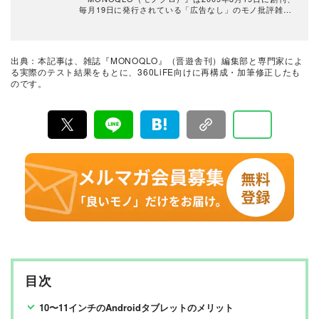
毎月19日に発行されている「広告なし」のモノ批評雑誌
& おすすめ情報メディア。創刊以来、おもに男性向けの
生活用品や家具、ガジェット、食品などを各分野の専門
家にも協力を仰ぎ、編集部と社内の検証機関が実際に比
較・検証・評価してきました。テストで見つけた「本当
出典：本記事は、雑誌『MONOQLO』（晋遊舎刊）編集部と専門家によ
に良いモノ」だけを厳選して紹介。編集長・山田和樹を
る実際のテスト結果をもとに、360LiFE向けに再構成・加筆修正したも
中心に、11名以上の編集体制で日々の検証・記事制作を
のです。
行っています。
目次
10〜11インチのAndroidタブレットのメリット