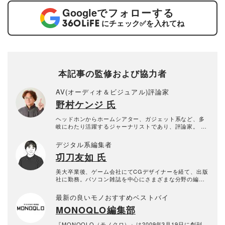
Google
でフォローする
にチェック
✅
を入れてね
本記事の監修および協力者
AV(オーディオ＆ビジュアル)評論家
野村ケンジ 氏
ヘッドホンからホームシアター、ガジェット系など、多
岐にわたり活躍するジャーナリストであり、評論家。 特
にイヤホン・ヘッドホンなどのポータブルオーディオを
主軸に、VGPライフスタイル審査委員やヘッドフォンブ
デジタル系編集者
ック・アワード審査員として年間300製品以上の新製品を
㓛刀友如 氏
10年以上にわたり試聴し続けている。 専門誌やWEBメデ
ィアへのレビュー記事執筆に加え、TBSテレビ『開運音
楽堂』やFMラジオ『ふわっと』に出演歴があり、YouTu
美大卒業後、ゲーム会社にてCGデザイナーを経て、出版
be「ノムケンLabチャンネル」運営やイベント主催な
社に勤務。パソコン雑誌を中心にさまざまな分野の編集
ど、幅広いメディアでその知見を発信している。
に携わる。現在はフリーランスとしてパソコンや家電雑
誌などの編集を行う。もともと理系で凝り性なところが
最新の良いモノおすすめベストバイ
あり、エクセルの罫線が綺麗に整っていないと気持ちが
MONOQLO編集部
悪い性質。検証記事も若干やり過ぎの傾向がある。でも
趣味はオートバイとレザークラフトと割とアナログ。
『MONOQLO（モノクロ）』は2009年3月19日に創刊、