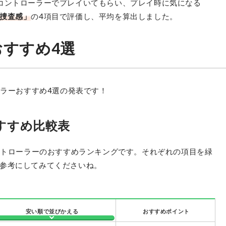
コントローラーでプレイいてもらい、プレイ時に気になる
捜査感」
の4項目で評価し、平均を算出しました。
おすすめ4選
ソニー・インタラクティブエンタテインメン
ト
ーラーおすすめ4選の発表です！
DUALSHOCK 4 CUH-ZCT2J
最安価格:
3,900
〜
¥
おすすめ比較表
コントローラーのおすすめランキングです。それぞれの項目を緑
参考にしてみてくださいね。
安い順で並びかえる
おすすめポイント