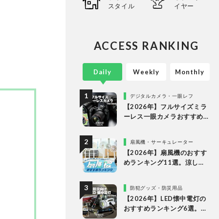
スタイル
イヤー
ACCESS RANKING
Daily
Weekly
Monthly
デジタルカメラ・一眼レフ
【2026年】フルサイズミラ
ーレス一眼カメラおすすめ
ランキング。最強３機種の
使い勝手や画質を徹底比較
扇風機・サーキュレーター
【2026年】扇風機のおすす
めランキング11選。涼しい
＆静かでDCモーターの人気
製品を徹底比較
防犯グッズ・防災用品
【2026年】LED懐中電灯の
おすすめランキング6選。防
災に役立つ乾電池式を徹底