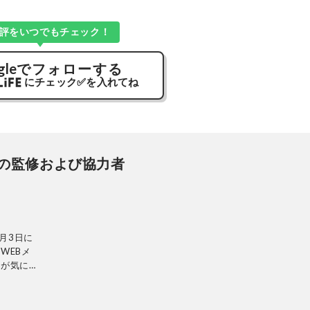
評をいつでもチェック！
gle
でフォローする
にチェック
✅
を入れてね
の監修および協力者
月3日に
WEBメ
ーが気にな
検証機関と
レビから数
内検証機関