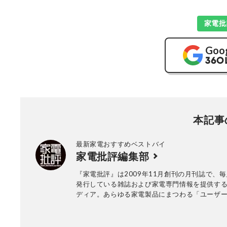
家電批
Goo
本記事
最新家電おすすめベストバイ
家電批評編集部
『家電批評』は2009年11月創刊の月刊誌で、毎
発行している雑誌および家電専門情報を提供する
ディア。あらゆる家電製品にまつわる「ユーザ
っていること」を深く掘り下げ、専門家や自社
協力して徹底的にテスト・評価する。高額なテ
百円の乾電池まで、編集部と専門家、そして社