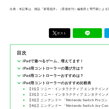
が実機テストを行い、価格やブランドに惑わさ
く製品の本質的な性能を見極め、その良し悪し
出典：本記事は、雑誌『家電批評』（晋遊舎刊）編集部と専門家による実
ま、雑誌およびWEBコンテンツとして発信。編
部淳平を中心に、11名以上の編集体制で日々の
事制作を行っています。
ポスト
目次
iPadで遊べるゲーム、増えてます！
iPad用コントローラーの選び方は？
iPad用コントローラーおすすめは？
iPad用コントローラーのおすすめ比較表
【1位】ソニー・インタラクティブ エンタテインメント
【2位】ソニー・インタラクティブ エンタテインメント 
【3位】ニンテンドー 「Nintendo Switch Pro
【4位】ニンテンドー 「Nintendo Switch Joy-Co