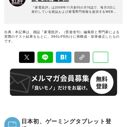
『家電批評』は2009年11月創刊の月刊誌で、毎月3日に
発行している雑誌および家電専門情報を提供するWEBメ
ディア。あらゆる家電製品にまつわる「ユーザーが気に
なっていること」を深く掘り下げ、専門家や自社検証機
関と協力して徹底的にテスト・評価する。高額なテレビ
から数百円の乾電池まで、編集部と専門家、そして社内
出典：本記事は、雑誌『家電批評』（晋遊舎刊）編集部と専門家による
検証機関が実機テストを行い、価格やブランドに惑わさ
実際のテスト結果をもとに、360LiFE向けに再構成・加筆修正したもの
れることなく製品の本質的な性能を見極め、その良し悪
です。
しをありのまま、雑誌およびWEBコンテンツとして発
信。編集長・阿部淳平を中心に、11名以上の編集体制で
日々の検証・記事制作を行っています。
日本初、ゲーミングタブレット登