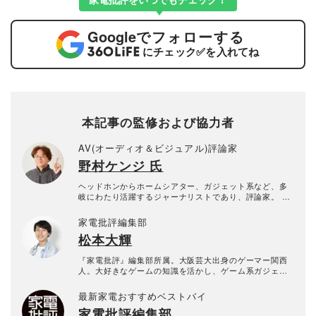
Google
でフォローする
にチェック
✅
を入れてね
本記事の監修および協力者
AV(オーディオ＆ビジュアル)評論家
野村ケンジ 氏
ヘッドホンからホームシアター、ガジェット系など、多
岐にわたり活躍するジャーナリストであり、評論家。 特
にイヤホン・ヘッドホンなどのポータブルオーディオを
主軸に、VGPライフスタイル審査委員やヘッドフォンブ
家電批評編集部
ック・アワード審査員として年間300製品以上の新製品を
松本大輝
10年以上にわたり試聴し続けている。 専門誌やWEBメデ
ィアへのレビュー記事執筆に加え、TBSテレビ『開運音
楽堂』やFMラジオ『ふわっと』に出演歴があり、YouTu
『家電批評』編集部所属。大阪芸大出身のゲーマー関西
be「ノムケンLabチャンネル」運営やイベント主催な
人。大好きなゲームの知識を活かし、ゲーム系ガジェッ
ど、幅広いメディアでその知見を発信している。
トを愛と熱意で徹底検証。体メンテナンスやマッサージ
関連家電の比較検証にもチャレンジ予定！
最新家電おすすめベストバイ
家電批評編集部