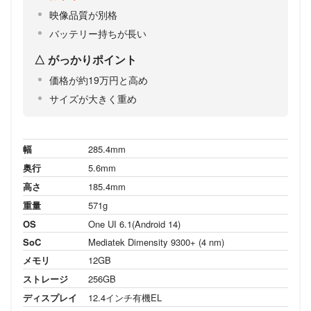
映像品質が別格
バッテリー持ちが長い
がっかりポイント
価格が約19万円と高め
サイズが大きく重め
幅
285.4mm
奥行
5.6mm
高さ
185.4mm
重量
571g
OS
One UI 6.1(Android 14)
SoC
Mediatek Dimensity 9300+ (4 nm)
メモリ
12GB
ストレージ
256GB
ディスプレイ
12.4インチ有機EL