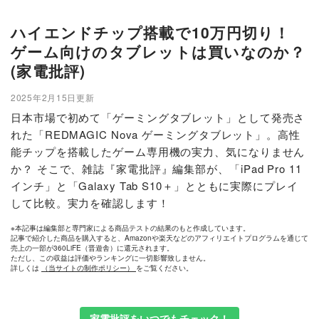
ハイエンドチップ搭載で10万円切り！
ゲーム向けのタブレットは買いなのか？
(家電批評)
2025年2月15日更新
日本市場で初めて「ゲーミングタブレット」として発売さ
れた「REDMAGIC Nova ゲーミングタブレット」。高性
能チップを搭載したゲーム専用機の実力、気になりません
か？ そこで、雑誌『家電批評』編集部が、「iPad Pro 11
インチ」と「Galaxy Tab S10＋」とともに実際にプレイ
して比較。実力を確認します！
※本記事は編集部と専門家による商品テストの結果のもと作成しています。
記事で紹介した商品を購入すると、Amazonや楽天などのアフィリエイトプログラムを通じて
売上の一部が360LiFE（晋遊舎）に還元されます。
ただし、この収益は評価やランキングに一切影響致しません。
詳しくは
（当サイトの制作ポリシー）
をご覧ください。
家電批評をいつでもチェック！