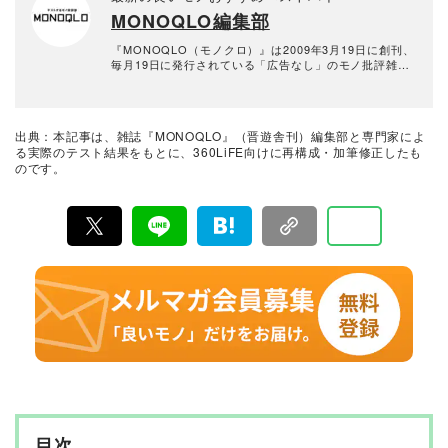
ズ、マネーが得意。テストのためなら大学研究所から中
MONOQLO編集部
華料理店まであらゆる場所に押しかける。
『MONOQLO（モノクロ）』は2009年3月19日に創刊、
毎月19日に発行されている「広告なし」のモノ批評雑誌
& おすすめ情報メディア。創刊以来、おもに男性向けの
生活用品や家具、ガジェット、食品などを各分野の専門
家にも協力を仰ぎ、編集部と社内の検証機関が実際に比
較・検証・評価してきました。テストで見つけた「本当
出典：本記事は、雑誌『MONOQLO』（晋遊舎刊）編集部と専門家によ
に良いモノ」だけを厳選して紹介。編集長・山田和樹を
る実際のテスト結果をもとに、360LiFE向けに再構成・加筆修正したも
中心に、11名以上の編集体制で日々の検証・記事制作を
のです。
行っています。
目次