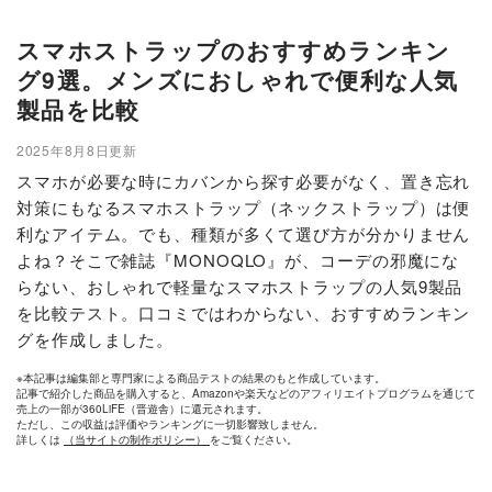
スマホストラップのおすすめランキン
グ9選。メンズにおしゃれで便利な人気
製品を比較
2025年8月8日更新
スマホが必要な時にカバンから探す必要がなく、置き忘れ
対策にもなるスマホストラップ（ネックストラップ）は便
利なアイテム。でも、種類が多くて選び方が分かりません
よね？そこで雑誌『MONOQLO』が、コーデの邪魔にな
らない、おしゃれで軽量なスマホストラップの人気9製品
を比較テスト。口コミではわからない、おすすめランキン
グを作成しました。
※本記事は編集部と専門家による商品テストの結果のもと作成しています。
記事で紹介した商品を購入すると、Amazonや楽天などのアフィリエイトプログラムを通じて
売上の一部が360LiFE（晋遊舎）に還元されます。
ただし、この収益は評価やランキングに一切影響致しません。
詳しくは
（当サイトの制作ポリシー）
をご覧ください。