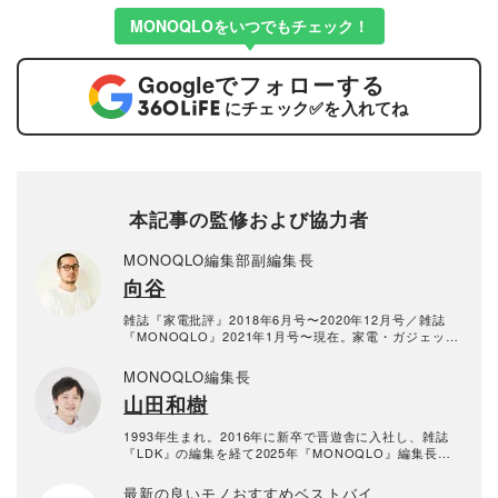
MONOQLOをいつでもチェック！
Google
でフォローする
にチェック
✅
を入れてね
本記事の監修および協力者
MONOQLO編集部副編集長
向谷
雑誌『家電批評』2018年6月号〜2020年12月号／雑誌
『MONOQLO』2021年1月号〜現在。家電・ガジェッ
ト・食品・生活用品が得意分野。
MONOQLO編集長
山田和樹
1993年生まれ。2016年に新卒で晋遊舎に入社し、雑誌
『LDK』の編集を経て2025年『MONOQLO』編集長に
就任。9年以上の編集人生であらゆるジャンルのモノをテ
ストしてきたが、デジタルガジェット、アウトドアグッ
最新の良いモノおすすめベストバイ