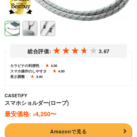
総合評価:
3.67
カラビナの利便性
4.00
スマホ操作のしやすさ
4.00
長さ調整
3.00
CASETiFY
スマホショルダー(ロープ)
最安価格:
4,250
〜
¥
Amazonで見る