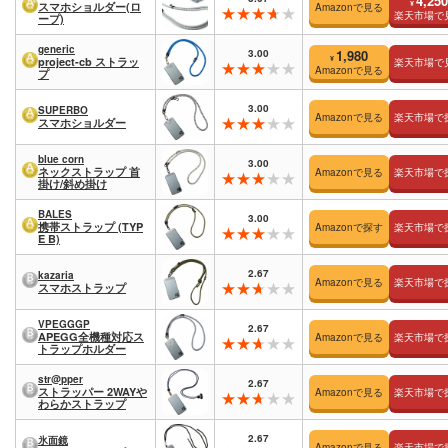
4,250
¥
スマホショルダー(ロ
Amazonで見る
楽天市場で
ープ)
generic
3.00
1,980
¥
project-cb ストラッ
楽天市場で
Amazonで見る
プ
3.00
SUPERBO
Amazonで見る
楽天市場で
スマホショルダー
blue corn
3.00
ネックストラップ 首
Amazonで見る
楽天市場で
掛け/斜め掛け
BALES
3.00
携帯ストラップ (TYP
Amazonで探す
楽天市場で
E B)
2.67
kazaria
Amazonで見る
楽天市場で
スマホストラップ
VPEGGGP
2.67
APEGG全機種対応ス
Amazonで見る
楽天市場で
トラップホルダー
str@pper
2.67
ストラッパー 2WAYや
Amazonで見る
楽天市場で
わらかストラップ
2.67
氷面鏡
Amazonで見る
楽天市場で