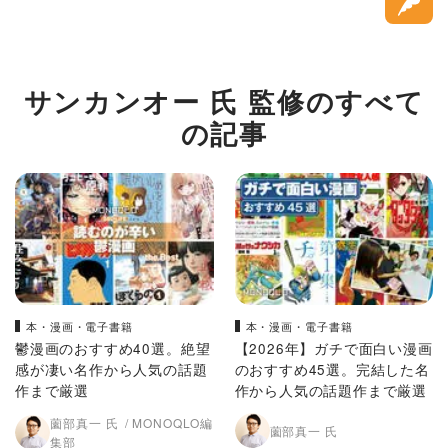
サンカンオー 氏 監修のすべて
の記事
本・漫画・電子書籍
本・漫画・電子書籍
鬱漫画のおすすめ40選。絶望
【2026年】ガチで面白い漫画
感が凄い名作から人気の話題
のおすすめ45選。完結した名
作まで厳選
作から人気の話題作まで厳選
薗部真一 氏
MONOQLO編
薗部真一 氏
集部