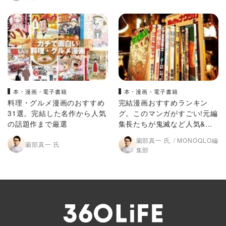
本・漫画・電子書籍
本・漫画・電子書籍
料理・グルメ漫画のおすすめ
完結漫画おすすめランキン
31選。完結した名作から人気
グ。このマンガがすごい!元編
の話題作まで厳選
集長たちが鬼滅など人気&名
作漫画を比較
薗部真一 氏
MONOQLO編
薗部真一 氏
集部