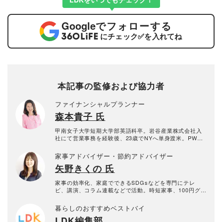
Google
でフォローする
にチェック
✅
を入れてね
本記事の監修および協力者
ファイナンシャルプランナー
森本貴子 氏
甲南女子大学短期大学部英語科卒。岩谷産業株式会社入
社にて営業事務を経験後、23歳でNYへ単身渡米。PWC
クーパースの役員秘書、アメリカ人弁護士秘書を経て、
日本人初のインディカーレーサーヒロ松下のNYオフィス
家事アドバイザー・節約アドバイザー
マネージャーに従事。1998年に帰国後、ルマン24時間優
矢野きくの 氏
勝チーム、チーム・ゴウのメンバーとしてマネジメント
に携わる。2008年マニュライフ生命保険会社入社。ルー
キーオブザイヤー、LIMRA継続優秀賞を受賞。保険総合
家事の効率化、家庭でできるSDGsなどを専門にテレ
代理店株式会社グッドウインを経て、2014年から独立系
ビ、講演、コラム連載などで活動。時短家事、100円グッ
FP会社であるGift Your Lifeに勤務。全国でマネーセミナ
ズ、便利グッズ、業務用食品の情報にも精通し、生活用
ー講師として活躍中。著書に『新NISA+iDeCo+ふるさと
品や便利グッズの企画にも携わる。防災士や食育指導士
暮らしのおすすめベストバイ
納税のはじめ方』など。
の資格ももち、家庭で安全に健康に過ごすための「備
LDK編集部
え」についての講演も多数開催。Honda、イオン、東