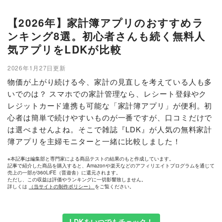
【2026年】家計簿アプリのおすすめラ
ンキング8選。初心者さんも続く無料人
気アプリをLDKが比較
2026年1月27日更新
物価が上がり続ける今、家計の見直しを考えている人も多
いでのは？ スマホでの家計管理なら、レシート登録やク
レジットカード連携も可能な「家計簿アプリ」が便利。初
心者は簡単で続けやすいものが一番ですが、口コミだけで
は選べませんよね。そこで雑誌『LDK』が人気の無料家計
簿アプリを主婦モニターと一緒に比較しました！
※本記事は編集部と専門家による商品テストの結果のもと作成しています。
記事で紹介した商品を購入すると、Amazonや楽天などのアフィリエイトプログラムを通じて
売上の一部が360LiFE（晋遊舎）に還元されます。
ただし、この収益は評価やランキングに一切影響致しません。
詳しくは
（当サイトの制作ポリシー）
をご覧ください。
LDKをいつでもチェック！