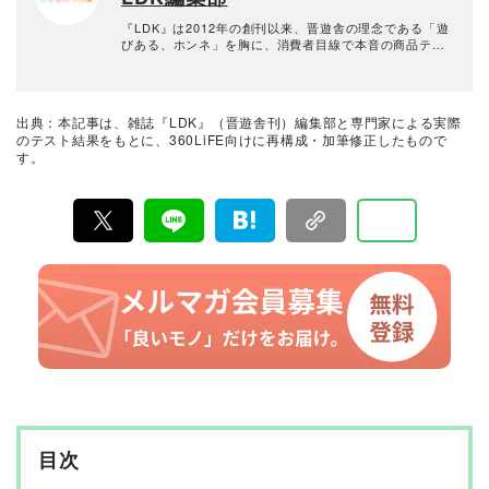
芝、NTTDocomoなど大手企業や日経新聞、時事通信な
どでの連載実績も多数。
『LDK』は2012年の創刊以来、晋遊舎の理念である「遊
びある、ホンネ」を胸に、消費者目線で本音の商品テス
トを貫いてきた、女性誌とWEBメディアです。毎月28日
発行の雑誌とWebサイトで、掃除用品から収納インテリ
ア、食品まで、あらゆるジャンルの商品を徹底的に検
証。編集部と専門家、そして社内検証機関が実際に使っ
出典：本記事は、雑誌『LDK』（晋遊舎刊）編集部と専門家による実際
て見つけた「本当に良いもの」と「お役立ち情報」を厳
のテスト結果をもとに、360LiFE向けに再構成・加筆修正したもので
選してあなたにお届け。編集長・高橋咲彩を中心に、11
す。
名以上の編集体制で日々の検証・記事制作を行っていま
す。
目次