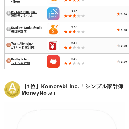
yNote
3.00
MC Data Plus, Inc.
3.00
家計簿レシマル
2.50
Swallow Works Studio
3.00
毎日家計簿
2.00
Team.Alfonsino
2.00
かけ〜ぼ(家計簿)
2.00
Realbyte Inc.
2.00
らくな家計簿
【1位】Komorebi Inc.「シンプル家計簿
MoneyNote」