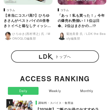
コラム
コラム
【本当にコスパ高?】ひろゆ
「あっ！私も買った！」今年
きさんがベストバイの5倍巻
の爆売れ勢揃い！1位は日
きトイペと箱なしティッシュ
傘、2位はまさかの…!?
を使ってジャッジ!
ひろゆき(西村博之) 氏
M
菊池美香 氏
LDK the Bea
ONOQLO編集部
uty編集部
トップへ
ACCESS RANKING
Daily
Weekly
Monthly
調味料・スパイス・食用油
【2026年】ご飯のお供のおすすめラ