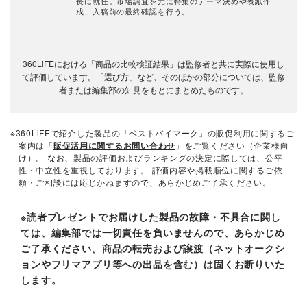
長に就任。市場調査を元に特集のテーマ決めや表紙作
成、入稿前の最終確認を行う。
360LiFEにおける「商品の比較検証結果」は監修者と共に実際に使用し
て評価しています。「選び方」など、そのほかの部分については、監修
者または編集部の知見をもとにまとめたものです。
※360LiFEで紹介した製品の「ベストバイマーク」の販促利用に関するご
案内は「
販促活用に関するお問い合わせ
」をご覧ください（企業様向
け）。 なお、製品の評価およびランキングの決定に際しては、公平
性・中立性を重視しております。 評価内容や掲載順位に関するご依
頼・ご相談には応じかねますので、あらかじめご了承ください。
※読者プレゼントでお届けした製品の故障・不具合に関し
ては、編集部では一切責任を負いませんので、あらかじめ
ご了承ください。商品の転売および譲渡（ネットオークシ
ョンやフリマアプリ等への出品を含む）は固くお断りいた
します。