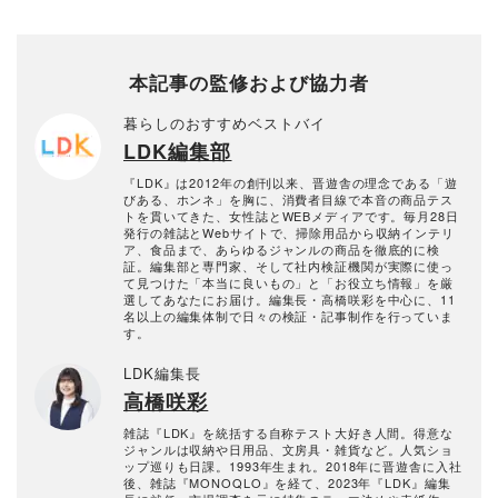
本記事の監修および協力者
暮らしのおすすめベストバイ
LDK編集部
『LDK』は2012年の創刊以来、晋遊舎の理念である「遊
びある、ホンネ」を胸に、消費者目線で本音の商品テス
トを貫いてきた、女性誌とWEBメディアです。毎月28日
発行の雑誌とWebサイトで、掃除用品から収納インテリ
ア、食品まで、あらゆるジャンルの商品を徹底的に検
証。編集部と専門家、そして社内検証機関が実際に使っ
て見つけた「本当に良いもの」と「お役立ち情報」を厳
選してあなたにお届け。編集長・高橋咲彩を中心に、11
名以上の編集体制で日々の検証・記事制作を行っていま
す。
LDK編集長
高橋咲彩
雑誌『LDK』を統括する自称テスト大好き人間。得意な
ジャンルは収納や日用品、文房具・雑貨など。人気ショ
ップ巡りも日課。1993年生まれ。2018年に晋遊舎に入社
後、雑誌『MONOQLO』を経て、2023年『LDK』編集