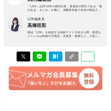
『LDK』は2012年の創刊以来、晋遊舎の理念である「遊
びある、ホンネ」を胸に、消費者目線で本音の商品テス
トを貫いてきた、女性誌とWEBメディアです。毎月28日
発行の雑誌とWebサイトで、掃除用品から収納インテリ
LDK編集長
ア、食品まで、あらゆるジャンルの商品を徹底的に検
高橋咲彩
証。編集部と専門家、そして社内検証機関が実際に使っ
て見つけた「本当に良いもの」と「お役立ち情報」を厳
選してあなたにお届け。編集長・高橋咲彩を中心に、11
雑誌『LDK』を統括する自称テスト大好き人間。得意な
名以上の編集体制で日々の検証・記事制作を行っていま
ジャンルは収納や日用品、文房具・雑貨など。人気ショ
す。
ップ巡りも日課。1993年生まれ。2018年に晋遊舎に入社
後、雑誌『MONOQLO』を経て、2023年『LDK』編集
長に就任。市場調査を元に特集のテーマ決めや表紙作
成、入稿前の最終確認を行う。