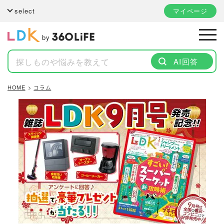
select
マイページ
by
AI回答
HOME
コラム