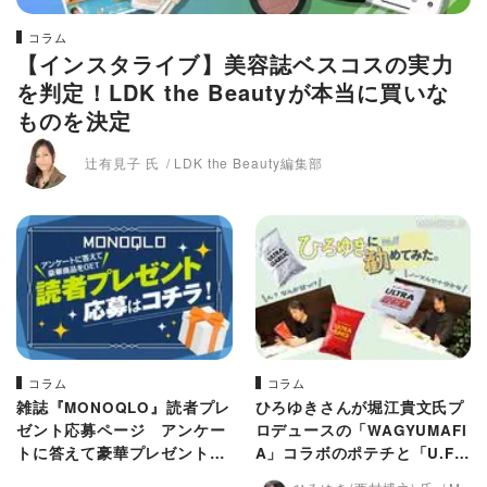
コラム
【インスタライブ】美容誌ベスコスの実力
を判定！LDK the Beautyが本当に買いな
ものを決定
辻有見子 氏
LDK the Beauty編集部
コラム
コラム
雑誌『MONOQLO』読者プレ
ひろゆきさんが堀江貴文氏プ
ゼント応募ページ アンケー
ロデュースの「WAGYUMAFI
トに答えて豪華プレゼントを
A」コラボのポテチと「U.F.
当てよう！
O」を食レポ！