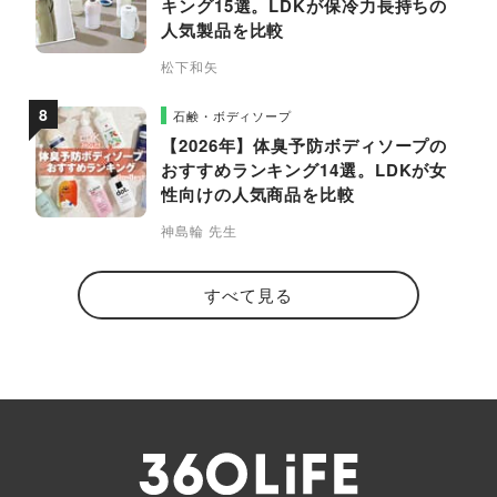
キング15選。LDKが保冷力長持ちの
人気製品を比較
松下和矢
石鹸・ボディソープ
【2026年】体臭予防ボディソープの
おすすめランキング14選。LDKが女
性向けの人気商品を比較
神島輪 先生
すべて見る