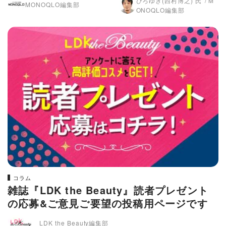
ひろゆき(西村博之) 氏
M
MONOQLO編集部
ONOQLO編集部
コラム
雑誌『LDK the Beauty』読者プレゼント
の応募&ご意見ご要望の投稿用ページです
LDK the Beauty編集部