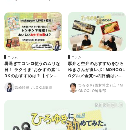
コラム
コラム
暑過ぎてコンロ使うのムリな
駅弁と空弁のおすすめをひろ
日！ ラクうま“おかずの素”L
ゆきさんが食レポ! MONOQL
DKのおすすめは？【インラ
Oグルメ金賞への評価はいか
イで紹介】
に?
ひろゆき(西村博之) 氏
M
高橋咲彩
LDK編集部
ONOQLO編集部