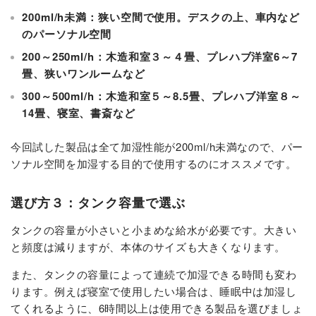
200ml/h未満：狭い空間で使用。デスクの上、車内など
のパーソナル空間
200～250ml/h：木造和室３～４畳、プレハブ洋室6～7
畳、狭いワンルームなど
300～500ml/h：木造和室５～8.5畳、プレハブ洋室８～
14畳、寝室、書斎など
今回試した製品は全て加湿性能が200ml/h未満なので、パー
ソナル空間を加湿する目的で使用するのにオススメです。
選び方３：タンク容量で選ぶ
タンクの容量が小さいと小まめな給水が必要です。大きい
と頻度は減りますが、本体のサイズも大きくなります。
また、タンクの容量によって連続で加湿できる時間も変わ
ります。例えば寝室で使用したい場合は、睡眠中は加湿し
てくれるように、6時間以上は使用できる製品を選びましょ