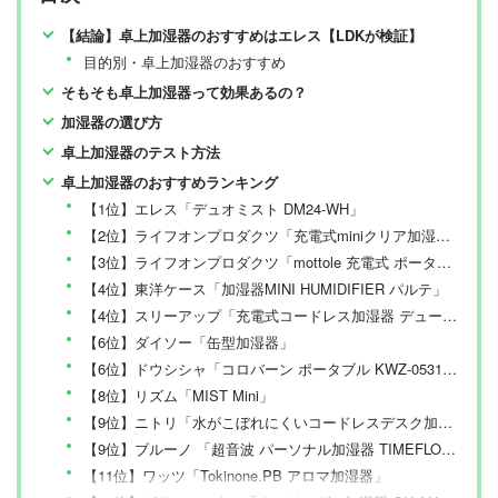
【結論】卓上加湿器のおすすめはエレス【LDKが検証】
目的別・卓上加湿器のおすすめ
そもそも卓上加湿器って効果あるの？
加湿器の選び方
卓上加湿器のテスト方法
卓上加湿器のおすすめランキング
【1位】エレス「デュオミスト DM24-WH」
【2位】ライフオンプロダクツ「充電式miniクリア加湿器 LEDライト付LCAHF006」
【3位】ライフオンプロダクツ「mottole 充電式 ポータブル加湿器」
【4位】東洋ケース「加湿器MINI HUMIDIFIER パルテ」
【4位】スリーアップ「充電式コードレス加湿器 デュードロップ プチ」
【6位】ダイソー「缶型加湿器」
【6位】ドウシシャ「コロバーン ポータブル KWZ-0531BWH 」
【8位】リズム「MIST Mini」
【9位】ニトリ「水がこぼれにくいコードレスデスク加湿器 DM07 NC ホワイト」
【9位】ブルーノ 「超音波 パーソナル加湿器 TIMEFLOW MIST」
【11位】ワッツ「Tokinone.PB アロマ加湿器」