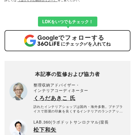
詳しくは
（当サイトの制作ポリシー）
をご覧ください。
LDKをいつでもチェック！
Google
でフォローする
にチェック
✅
を入れてね
本記事の監修および協力者
整理収納アドバイザー・
インテリアコーディネーター
くろだあきこ 氏
訪れたインテリアショップは国内・海外多数。プチプラ
イスで部屋の印象を良くするインテリアのランクアップ
や、片付けやすいリビングの作り方など、片付けやすさ
と美しい部屋作りのコツを専門家の立場から提案。プチ
LAB.360(ラボドットサンロクマル)室長
プラコーディネートのほか、ホテルライクなスタイリン
松下和矢
グを得意とし、雑誌・Webでのスタイリングは多数。