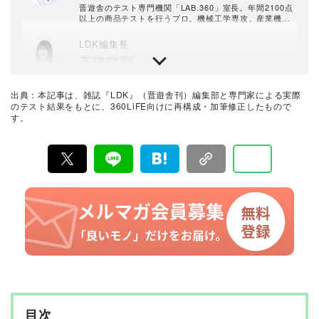
晋遊舎のテスト専門機関「LAB.360」室長。年間2100点
以上の商品テストを行うプロ。機械工学専攻。産業機械
の保全・メンテナンス、日用雑貨品メーカーの開発業務
を経て、民間の試験機関で多くの商品テストに従事。テ
LDK編集長
スト方法の立案から試験デザイン、試験装置の製作、テ
高橋咲彩
スト実施まで一貫した商品テストを手がける。日用雑貨
品や家電製品が専門。テスト方法の妥当性を担保しつ
つ、誰が見ても一目で結果が分かるビジュアル性を伴う
雑誌『LDK』を統括する自称テスト大好き人間。得意な
手法を心がけている。趣味はプラモデル作り。
ジャンルは収納や日用品、文房具・雑貨など。人気ショ
出典：本記事は、雑誌『LDK』（晋遊舎刊）編集部と専門家による実際
ップ巡りも日課。1993年生まれ。2018年に晋遊舎に入社
のテスト結果をもとに、360LiFE向けに再構成・加筆修正したもので
後、雑誌『MONOQLO』を経て、2023年『LDK』編集
す。
暮らしのおすすめベストバイ
長に就任。市場調査を元に特集のテーマ決めや表紙作
LDK編集部
成、入稿前の最終確認を行う。
『LDK』は2012年の創刊以来、晋遊舎の理念である「遊
びある、ホンネ」を胸に、消費者目線で本音の商品テス
トを貫いてきた、女性誌とWEBメディアです。毎月28日
発行の雑誌とWebサイトで、掃除用品から収納インテリ
ア、食品まで、あらゆるジャンルの商品を徹底的に検
証。編集部と専門家、そして社内検証機関が実際に使っ
て見つけた「本当に良いもの」と「お役立ち情報」を厳
選してあなたにお届け。編集長・高橋咲彩を中心に、11
名以上の編集体制で日々の検証・記事制作を行っていま
す。
目次