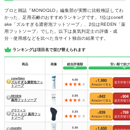
プロと雑誌『MONOQLO』編集部が実際に比較検証してわ
かった、足用石鹸のおすすめランキングです。1位はconefl
ake「ズルすぎる濃密泡フットソープ」、2位はREDEN「薬
用フットソープ」でした。以下は臭気判定士の評価・成
分・使用感などを比べた当サイト独自の結果です。
ランキングは項目名で並び替えられます
商品
画像
総合評価順
安い順で並び
coneflake
4.00
1,980
¥
ズルすぎる濃密泡フッ
楽天市場で
Amazonで見る
トソープ
3.55
842
904
REDEN
¥
¥
薬用フットソープ
Amazonで見る
楽天市場で
グラフィコ
3.33
839
769
¥
¥
フットメジ 薬用フッ
Amazonで見る
楽天市場で
トソープ
3.30
1,650
murphy
¥