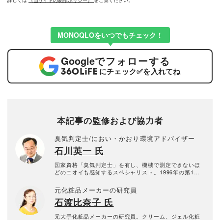
詳しくは
（当サイトの制作ポリシー）
をご覧ください。
MONOQLOをいつでもチェック！
Google
でフォローする
にチェック
✅
を入れてね
本記事の監修および協力者
臭気判定士/におい・かおり環境アドバイザー
石川英一 氏
国家資格「臭気判定士」を有し、機械で測定できないほ
どのニオイも感知するスペシャリスト。1996年の第1回
国家試験で臭気判定士免許を取得。2010年から会社に属
さない個人の臭気判定士として活動中。臭気判定士とし
元化粧品メーカーの研究員
て10年以上のキャリアを持つ。
石渡比奈子 氏
元大手化粧品メーカーの研究員。クリーム、ジェル化粧