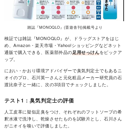
雑誌『MONOQLO』(晋遊舎刊)掲載号より
検証では雑誌『MONOQLO』が、ドラッグストアをはじ
め、Amazon・楽天市場・Yahoo!ショッピングなどネット
通販で購入できる、医薬部外品の
足用せっけん
をピックア
ップ。
におい・かおり環境アドバイザーで臭気判定士でもあるニ
オイのプロ、石川英一さんと元化粧品メーカー研究員の石
渡比奈子と一緒に、次の3項目でチェックしました。
テスト1：臭気判定士の評価
人工皮革に疑似足臭をつけ、それぞれのフットソープの希
釈水液で洗浄し、乾燥させたものを試験片とし、石川さん
がニオイを嗅いで評価しました。