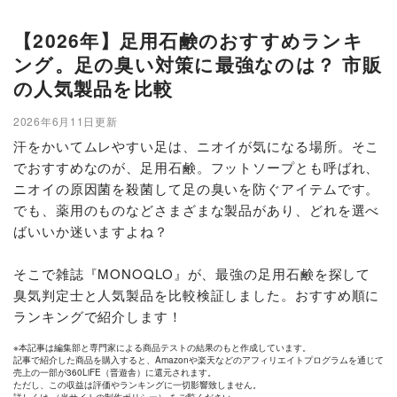
【2026年】足用石鹸のおすすめランキ
ング。足の臭い対策に最強なのは？ 市販
の人気製品を比較
2026年6月11日更新
汗をかいてムレやすい足は、ニオイが気になる場所。そこ
でおすすめなのが、足用石鹸。フットソープとも呼ばれ、
ニオイの原因菌を殺菌して足の臭いを防ぐアイテムです。
でも、薬用のものなどさまざまな製品があり、どれを選べ
ばいいか迷いますよね？
そこで雑誌『MONOQLO』が、最強の足用石鹸を探して
臭気判定士と人気製品を比較検証しました。おすすめ順に
ランキングで紹介します！
※本記事は編集部と専門家による商品テストの結果のもと作成しています。
記事で紹介した商品を購入すると、Amazonや楽天などのアフィリエイトプログラムを通じて
売上の一部が360LiFE（晋遊舎）に還元されます。
ただし、この収益は評価やランキングに一切影響致しません。