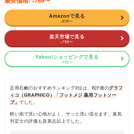
最安価格:
769
〜
¥
Amazonで見る
839
〜
¥
楽天市場で見る
769
〜
¥
Yahoo!ショッピングで見る
956
〜
¥
足用石鹸のおすすめランキング3位は、B評価の
グラフ
ィコ（GRAPHICO）「フットメジ 薬用フットソー
プ」
でした。
軽い泡で洗い心地がよく、サッと洗い流せます。臭気
判定士の評価も及第点以上でした。