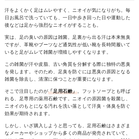
汗をよくかく足はムレやすく、ニオイが気になりがち。毎
日お風呂で洗っていても、一日中歩き回った日や運動した
後などは足から強烈なニオイがすることも。
実は、足の臭いの原因は雑菌。足裏から出る汗は本来無臭
ですが、革靴やブーツなど通気性が低い靴を長時間履いて
いると足がムレて雑菌が増殖しやすくなります。
この雑菌が汗や皮脂、古い角質を分解する際に独特の悪臭
を発します。そのため、足臭を防ぐには悪臭の原因となる
雑菌を除去し、清潔に保つことが重要になります。
そこで注目したのが
「足用石鹸」
。フットソープとも呼ば
れる、足専用の薬用石鹸です。ニオイの原因菌を殺菌し、
ニオイのもとになる汚れを洗い落として汗臭・体臭を防ぐ
効果が期待されます。
しかし、いざ購入しようと思っても、足用石鹸はさまざま
なメーカーやショップから多くの商品が発売されていて、