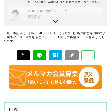
品、化粧水など基礎化粧品の新製品開発に携わってい
た。
MONOQLO編集部 デスク
平瀬光
理美容の業界誌出身。担当するメンズコスメの企画の信
頼性を損なわないように、趣味を兼ねたジョギングで老
いと内臓脂肪と格闘中。週末はどこかしらのサッカース
出典：本記事は、雑誌『MONOQLO』（晋遊舎刊）編集部と専門家によ
タジアムに出没。
MONOQLO編集長
る実際のテスト結果をもとに、360LiFE向けに再構成・加筆修正したも
のです。
山田和樹
1993年生まれ。2016年に新卒で晋遊舎に入社し、雑誌
『LDK』の編集を経て2025年『MONOQLO』編集長に
就任。9年以上の編集人生であらゆるジャンルのモノをテ
ストしてきたが、デジタルガジェット、アウトドアグッ
最新の良いモノおすすめベストバイ
ズ、マネーが得意。テストのためなら大学研究所から中
MONOQLO編集部
華料理店まであらゆる場所に押しかける。
『MONOQLO（モノクロ）』は2009年3月19日に創刊、
毎月19日に発行されている「広告なし」のモノ批評雑誌
& おすすめ情報メディア。創刊以来、おもに男性向けの
生活用品や家具、ガジェット、食品などを各分野の専門
家にも協力を仰ぎ、編集部と社内の検証機関が実際に比
較・検証・評価してきました。テストで見つけた「本当
に良いモノ」だけを厳選して紹介。編集長・山田和樹を
中心に、11名以上の編集体制で日々の検証・記事制作を
行っています。
目次