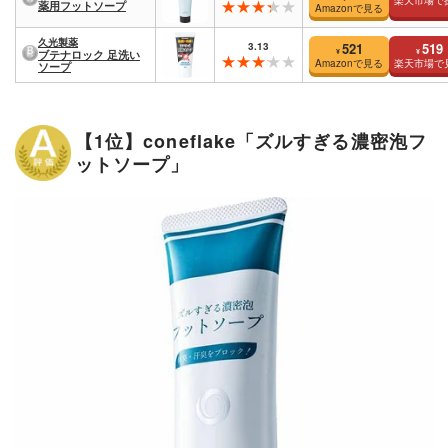
楽天市場で
薬用フットソープ
Amazonで見る
久光製薬
3.13
521
519
¥
¥
ブテナロック 足洗い
Amazonで見る
楽天市場で
ソープ
【1位】coneflake「ズルすぎる濃密泡フ
ットソープ」