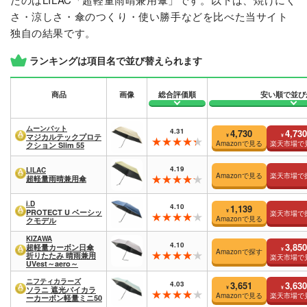
さ・涼しさ・傘のつくり・使い勝手などを比べた当サイト
独自の結果です。
ランキングは項目名で並び替えられます
商品
画像
総合評価順
安い順で並び
ムーンバット
4.31
4,730
4,730
¥
¥
マジカルテックプロテ
Amazonで見る
楽天市場で
クション Slim 55
4.19
LILAC
Amazonで見る
楽天市場で
超軽量雨晴兼用傘
i.D
4.10
1,139
¥
PROTECT U ベーシッ
楽天市場で
Amazonで見る
クモデル
KIZAWA
4.10
3,850
超軽量カーボン日傘
¥
Amazonで探す
折りたたみ 晴雨兼用
楽天市場で
UVest～aero～
ニフティカラーズ
4.03
3,651
3,630
¥
¥
ソラニ 遮光バイカラ
Amazonで見る
楽天市場で
ーカーボン軽量ミニ50