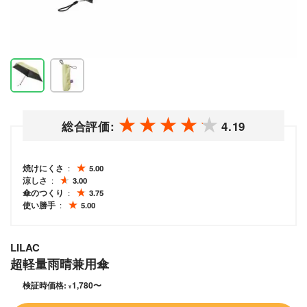
総合評価:
4.19
焼けにくさ
5.00
涼しさ
3.00
傘のつくり
3.75
使い勝手
5.00
LILAC
超軽量雨晴兼用傘
検証時価格:
1,780
〜
¥