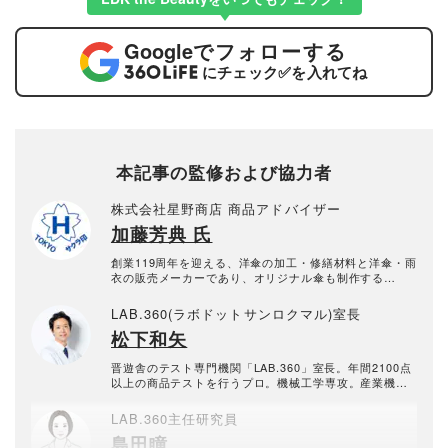
Google
でフォローする
にチェック
✅
を入れてね
本記事の監修および協力者
株式会社星野商店 商品アドバイザー
加藤芳典 氏
創業119周年を迎える、洋傘の加工・修繕材料と洋傘・雨
衣の販売メーカーであり、オリジナル傘も制作する
（株）星野商店の商品アドバイザー。
LAB.360(ラボドットサンロクマル)室長
松下和矢
晋遊舎のテスト専門機関「LAB.360」室長。年間2100点
以上の商品テストを行うプロ。機械工学専攻。産業機械
の保全・メンテナンス、日用雑貨品メーカーの開発業務
を経て、民間の試験機関で多くの商品テストに従事。テ
LAB.360主任研究員
スト方法の立案から試験デザイン、試験装置の製作、テ
島田瞳
スト実施まで一貫した商品テストを手がける。日用雑貨