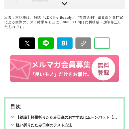
品や家電製品が専門。テスト方法の妥当性を担保しつ
つ、誰が見ても一目で結果が分かるビジュアル性を伴う
晋遊舎のテスト専門機関「LAB.360」主任研究員。年間3
手法を心がけている。趣味はプラモデル作り。
000点以上の商品テストを行うプロ。民間の試験機関でス
キンケア・メイクアップ化粧品、家電製品など美容関連
出典：本記事は、雑誌『LDK the Beauty』（晋遊舎刊）編集部と専門家
の試験に約15年携わり、ヒト肌に関わる計測・評価を行
LDK the Beauty＋編集部
による実際のテスト結果をもとに、360LiFE向けに再構成・加筆修正し
う。メーカーや出版社からの依頼試験に従事し、ユニー
たものです。
大沼晴佳
クなビジュアル性を伴う分かりやすい評価作成に努め、
業界の発展に寄与。消費者目線で実使用に則した手法・
評価を心がけている。
コスメのほか、インナーやファッションを数多く担当。
かつては「オシャレはガマン」と信じてきましたが、今
は「ラクもキレイも諦めない」を軸に商品をテスト！読
者の皆さまにわかりやすくお届けします。
美容とコスメのおすすめベストバイ
LDK the Beauty編集部
『LDK the Beauty』は2015年8月19日に発刊、晋遊舎か
ら毎月22日に発行されている「世界でただ1つ、コスメを
本音で評価する雑誌」および、美容情報のおすすめメデ
ィアです。コスメやスキンケア製品を多角的に検証し、
その実力を忖度なしで評価しています。『LDK the Beau
ty』の展開は雑誌にとどまらず、Instagramなど様々なメ
ディアで情報を発信中。姉妹誌であるテストする女性誌
『LDK』と同様、メーカーに忖度する事なく、編集部と
専門家、そして社内検証機関が実際に使ってテストし
目次
て、消費者におすすめな美容情報をお届け。約15名の編
集体制で日々の検証・記事制作を行っています。
【結論】軽量折りたたみ日傘のおすすめはムーンバット【LDKが検証】
軽い折りたたみ日傘のテスト方法