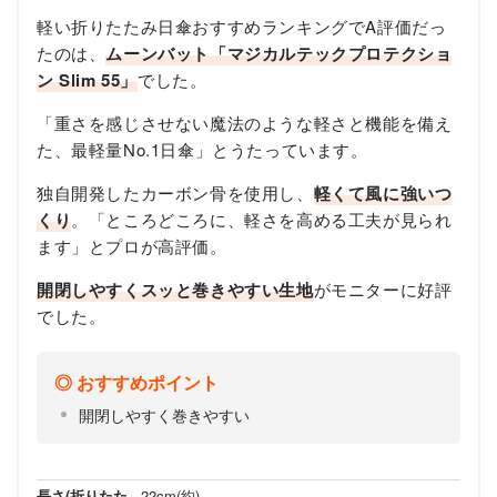
軽い折りたたみ日傘おすすめランキングでA評価だっ
たのは、
ムーンバット「マジカルテックプロテクショ
ン
Slim 55
」
でした。
「重さを感じさせない魔法のような軽さと機能を備え
た、最軽量No.1日傘」とうたっています。
独自開発したカーボン骨を使用し、
軽くて風に強いつ
くり
。「ところどころに、軽さを高める工夫が見られ
ます」とプロが高評価。
開閉しやすくスッと巻きやすい生地
がモニターに好評
でした。
おすすめポイント
開閉しやすく巻きやすい
長さ(折りたた
22cm(約)