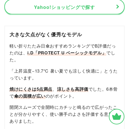
Yahoo!ショッピングで探す
大きな欠点がなく優秀なモデル
軽い折りたたみ日傘おすすめランキングでB評価だっ
たのは、
i.D「PROTECT U ベーシックモデル」
でし
た。
「上昇温度−13.7℃ 暑い夏でも涼しく快適に」とうた
っています。
焼けにくさは5点満点
、
涼しさも高評価
でした。6本骨
で
傘の面積が広い
のがポイント。
開閉スムーズで全開時にカチッと鳴るので広がったこ
とが分かりやすく、使い勝手のよさを評価する意見が
ありました。