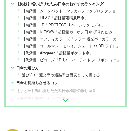
【比較】軽い折りたたみ日傘のおすすめランキング
【A評価】ムーンバット「マジカルテックプロテクション Slim 55」
【A評価】LILAC「超軽量雨晴兼用傘」
【A評価】i.D「PROTECT U ベーシックモデル」
【A評価】KIZAWA「超軽量カーボン日傘 折りたたみ 晴雨兼用 UVest～aero～」
【A評価】ニフティカラーズ「ソラニ 遮光バイカラーカーボン軽量ミニ50」
【A評価】コールマン「モバイルシェード 55DR ライト」
【B評価】Alwgreen「超軽量ポケット傘」
【B評価】ビコーズ「PUスーパーライト ／ リボン ミニ」
日傘の選び方
選び方1：遮光率や遮熱率は目安として捉える
日傘を長持ちさせるコツ
【まとめ】軽い折りたたみ日傘検証の振り返り
日傘の売れ筋ランキングもチェック！