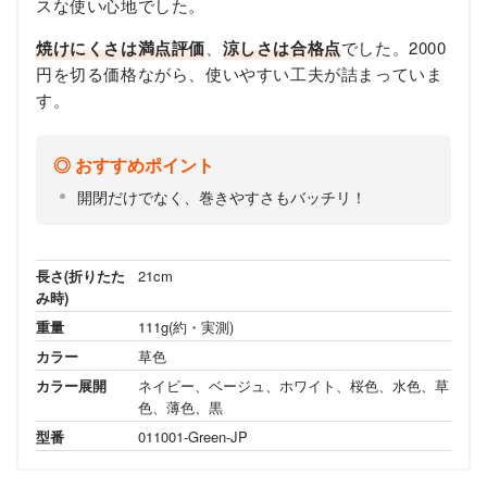
スな使い心地でした。
焼けにくさは満点評価
、
涼しさは合格点
でした。2000
円を切る価格ながら、使いやすい工夫が詰まっていま
す。
おすすめポイント
開閉だけでなく、巻きやすさもバッチリ！
長さ(折りたた
21cm
み時)
重量
111g(約・実測)
カラー
草色
カラー展開
ネイビー、ベージュ、ホワイト、桜色、水色、草
色、薄色、黒
型番
011001-Green-JP