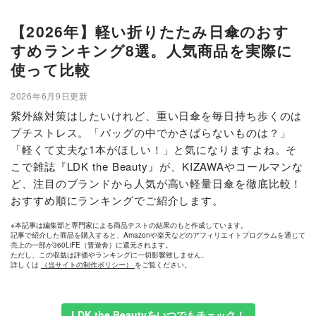
【2026年】軽い折りたたみ日傘のおす
すめランキング8選。人気商品を実際に
使って比較
2026年6月9日更新
紫外線対策はしたいけれど、重い日傘を毎日持ち歩くのは
プチストレス。「バッグの中でかさばらないものは？」
「軽くて丈夫な1本がほしい！」と気になりますよね。そ
こで雑誌『LDK the Beauty』が、KIZAWAやコールマンな
ど、注目のブランドから人気が高い軽量日傘を徹底比較！
おすすめ順にランキングでご紹介します。
※本記事は編集部と専門家による商品テストの結果のもと作成しています。
記事で紹介した商品を購入すると、Amazonや楽天などのアフィリエイトプログラムを通じて
売上の一部が360LiFE（晋遊舎）に還元されます。
ただし、この収益は評価やランキングに一切影響致しません。
詳しくは
（当サイトの制作ポリシー）
をご覧ください。
LDK the Beautyをいつでもチェック！