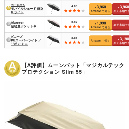
コールマン
4.00
3,960
3,960
¥
¥
モバイルシェード 55D
Amazonで見る
楽天市場で
R ライト
3.97
1,998
Alwgreen
¥
楽天市場で
超軽量ポケット傘
Amazonで見る
ビコーズ
3.81
3,190
¥
PUスーパーライト ／
Amazonで探す
楽天市場で
リボン ミニ
【A評価】ムーンバット「マジカルテック
プロテクション Slim 55」