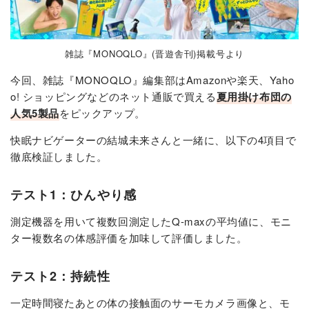
雑誌『MONOQLO』(晋遊舎刊)掲載号より
今回、雑誌『MONOQLO』編集部はAmazonや楽天、Yaho
o! ショッピングなどのネット通販で買える
夏用掛け布団の
人気5製品
をピックアップ。
快眠ナビゲーターの結城未来さんと一緒に、以下の4項目で
徹底検証しました。
テスト1：ひんやり感
測定機器を用いて複数回測定したQ-maxの平均値に、モニ
ター複数名の体感評価を加味して評価しました。
テスト2：持続性
一定時間寝たあとの体の接触面のサーモカメラ画像と、モ