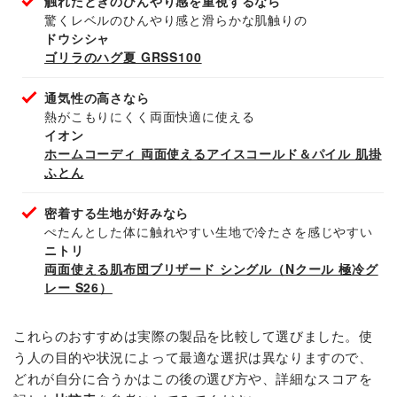
触れたときのひんやり感を重視するなら
驚くレベルのひんやり感と滑らかな肌触りの
ドウシシャ
ゴリラのハグ夏 GRSS100
通気性の高さなら
熱がこもりにくく両面快適に使える
イオン
ホームコーディ 両面使えるアイスコールド＆パイル 肌掛
ふとん
密着する生地が好みなら
ぺたんとした体に触れやすい生地で冷たさを感じやすい
ニトリ
両面使える肌布団ブリザード シングル（Nクール 極冷グ
レー S26）
これらのおすすめは実際の製品を比較して選びました。使
う人の目的や状況によって最適な選択は異なりますので、
どれが自分に合うかはこの後の選び方や、詳細なスコアを