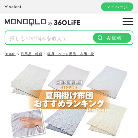
select
マイページ
by
AI回答
HOME
日用品・雑貨
寝具・ベッド用品・布団・枕