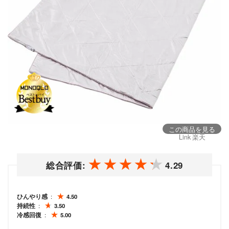
この商品を見る
Link 楽天
総合評価:
4.29
ひんやり感
4.50
持続性
3.50
冷感回復
5.00