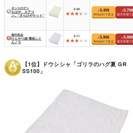
タンスのゲン
3.40
5,499
5,799
¥
¥
もはや、エアコ
Amazonで見る
楽天市場で
ン。“さらひやケット”
無印良品
3.11
5,996
5,990
¥
¥
ひんやり綿 薄掛ふと
Amazonで見る
楽天市場で
ん／Ｓ
【1位】ドウシシャ「ゴリラのハグ夏 GR
SS100」