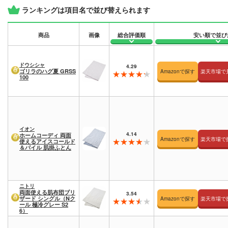
ランキングは項目名で並び替えられます
商品
画像
総合評価順
安い順で並び
ドウシシャ
4.29
ゴリラのハグ夏 GRSS
Amazonで探す
楽天市場で
100
イオン
4.14
ホームコーディ 両面
Amazonで探す
楽天市場で
使えるアイスコールド
＆パイル 肌掛ふとん
ニトリ
両面使える肌布団ブリ
3.54
ザード シングル（Nク
Amazonで探す
楽天市場で
ール 極冷グレー S2
6）