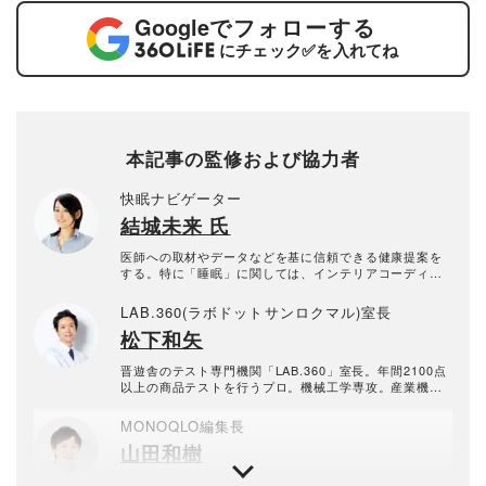
Google
でフォローする
にチェック
✅
を入れてね
本記事の監修および協力者
快眠ナビゲーター
結城未来 氏
医師への取材やデータなどを基に信頼できる健康提案を
する。特に「睡眠」に関しては、インテリアコーディネ
ーター・カラーコーディネーター・照明コンサルタント
などの資格も生かしながら、快眠法から寝具などの快眠
LAB.360(ラボドットサンロクマル)室長
環境まで幅広く情報発信。テレビ番組の出演多数。年間
松下和矢
の寝具検証点数100点以上。「頭がよくなる照明術」（P
HP新書）など「灯りナビゲーター」としての著書も多
数。農林水産省水産政策審議会特別委員の顔もある。
晋遊舎のテスト専門機関「LAB.360」室長。年間2100点
以上の商品テストを行うプロ。機械工学専攻。産業機械
の保全・メンテナンス、日用雑貨品メーカーの開発業務
を経て、民間の試験機関で多くの商品テストに従事。テ
MONOQLO編集長
スト方法の立案から試験デザイン、試験装置の製作、テ
山田和樹
スト実施まで一貫した商品テストを手がける。日用雑貨
品や家電製品が専門。テスト方法の妥当性を担保しつ
つ、誰が見ても一目で結果が分かるビジュアル性を伴う
1993年生まれ。2016年に新卒で晋遊舎に入社し、雑誌