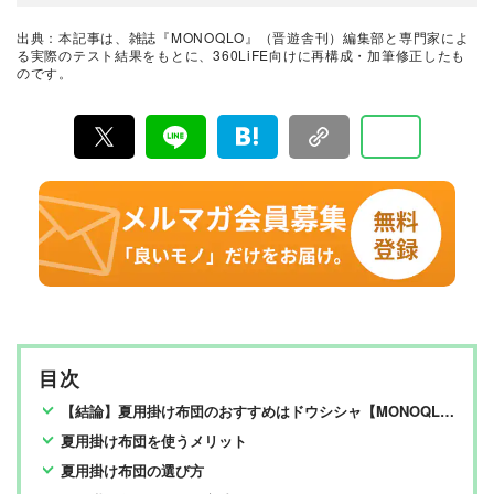
手法を心がけている。趣味はプラモデル作り。
『LDK』の編集を経て2025年『MONOQLO』編集長に
就任。9年以上の編集人生であらゆるジャンルのモノをテ
出典：本記事は、雑誌『MONOQLO』（晋遊舎刊）編集部と専門家によ
ストしてきたが、デジタルガジェット、アウトドアグッ
最新の良いモノおすすめベストバイ
る実際のテスト結果をもとに、360LiFE向けに再構成・加筆修正したも
ズ、マネーが得意。テストのためなら大学研究所から中
のです。
MONOQLO編集部
華料理店まであらゆる場所に押しかける。
『MONOQLO（モノクロ）』は2009年3月19日に創刊、
毎月19日に発行されている「広告なし」のモノ批評雑誌
& おすすめ情報メディア。創刊以来、おもに男性向けの
生活用品や家具、ガジェット、食品などを各分野の専門
家にも協力を仰ぎ、編集部と社内の検証機関が実際に比
較・検証・評価してきました。テストで見つけた「本当
に良いモノ」だけを厳選して紹介。編集長・山田和樹を
中心に、11名以上の編集体制で日々の検証・記事制作を
行っています。
目次
【結論】夏用掛け布団のおすすめはドウシシャ【MONOQLO検証】
夏用掛け布団を使うメリット
夏用掛け布団の選び方