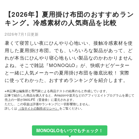
【2026年】夏用掛け布団のおすすめラン
キング。冷感素材の人気商品を比較
2026年7月1日更新
暑くて寝苦しい夜にひんやり心地いい、接触冷感素材を使
用した夏用掛け布団。でも、いろいろな製品があって、ど
れが本当にひんやり寝心地もいい製品なのかわかりません
よね。そこで雑誌『MONOQLO』が、快眠ナビゲーター
と一緒に人気メーカーの夏用掛け布団を徹底比較！ 実際
に使ってわかった、おすすめランキングを紹介します。
※本記事は編集部と専門家による商品テストの結果のもと作成しています。
記事で紹介した商品を購入すると、Amazonや楽天などのアフィリエイトプログラムを通じて
売上の一部が360LiFE（晋遊舎）に還元されます。
ただし、この収益は評価やランキングに一切影響致しません。
詳しくは
（当サイトの制作ポリシー）
をご覧ください。
MONOQLOをいつでもチェック！