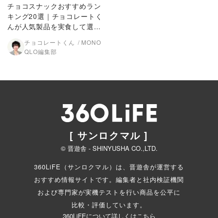
チョコスナックおすすめラン
キング20選｜チョコレートく
んが人気製品を実食して選ん
だNo.1は？
チョコレートくん
MONO
QLO編集部
[ サンロクマル ]
© 晋遊舎 - SHINYUSHA CO.,LTD.
360LiFE（サンロクマル）は、晋遊舎が運営する
おすすめ情報サイトです。編集者と
社内検証機関
および専門家が実機テストを行い商品を公平に
比較・評価しています。
360LiFEについて詳しくはこちら