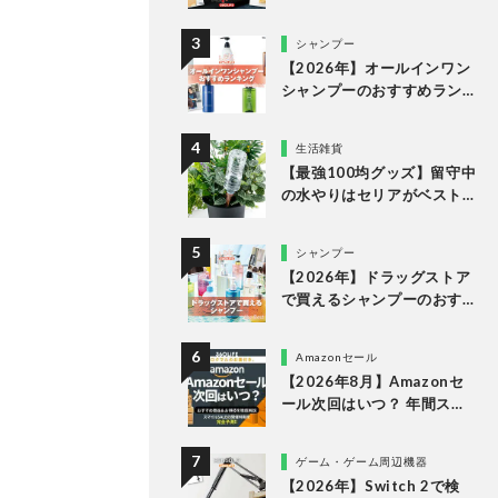
ング13選。冷凍・冷蔵で届
く人気商品をプロと比較
シャンプー
【2026年】オールインワン
シャンプーのおすすめラン
キング。LDKがドラッグス
トアなどで買える人気商品
生活雑貨
をプロと比較
【最強100均グッズ】留守中
の水やりはセリアがベスト
な理由
シャンプー
【2026年】ドラッグストア
で買えるシャンプーのおす
すめランキング15選。LDK
が市販の人気商品をプロと
Amazonセール
比較
【2026年8月】Amazonセ
ール次回はいつ？ 年間スケ
ジュールからおすすめの商
品まで紹介
ゲーム・ゲーム周辺機器
【2026年】Switch 2で検