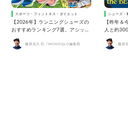
スポーツ・フィットネス・ダイエット
シューズ・
【2026年】ランニングシューズの
【昨年＆今
おすすめランキング7選。アシック
人と約30
スやニューバランスなど人気商品
員の愛用
藤原岳久 氏
MONOQLO編集部
藤原岳
を比較
T(MONO