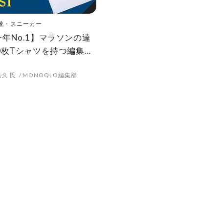
靴・スニーカー
年No.1】マラソンの達
0枚Tシャツを持つ編集部
ランニングシューズと白
久 氏
MONOQLO編集部
QLO)