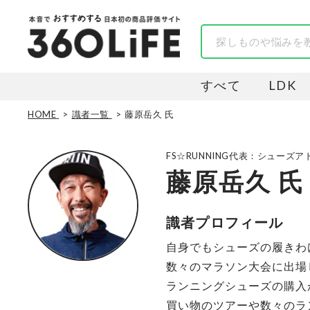
すべて
LDK
HOME
識者一覧
藤原岳久 氏
FS☆RUNNING代表：シュー
藤原岳久 氏
識者プロフィール
自身でもシューズの履きわ
数々のマラソン大会に出場
ランニングシューズの購入
買い物のツアーや数々のラ