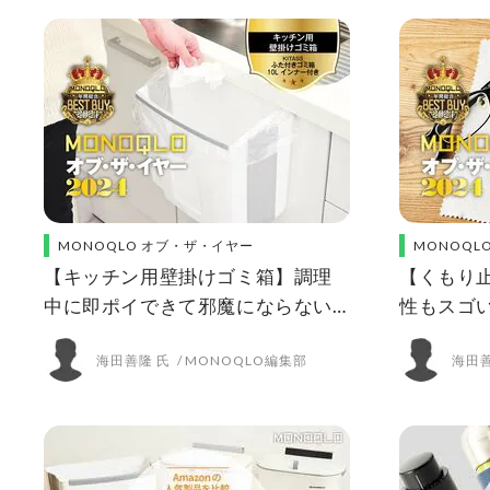
MONOQLO オブ・ザ・イヤー
MONOQL
【キッチン用壁掛けゴミ箱】調理
【くもり
中に即ポイできて邪魔にならない!
性もスゴ
衛生的な工夫もいっぱい
リア!【MO
海田善隆 氏
MONOQLO編集部
海田善
【MONOQLO 2024年ベストバ
バイ】
イ】