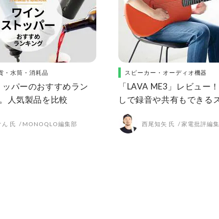
貨・水筒・消耗品
スピーカー・オーディオ機器
トッパーのおすすめラン
「LAVA ME3」レビュー
選。人気製品を比較
しで録音や共有もできる
ギターは初心者におすす
ん 氏
MONOQLO編集部
西尾知矢 氏
家電批評編