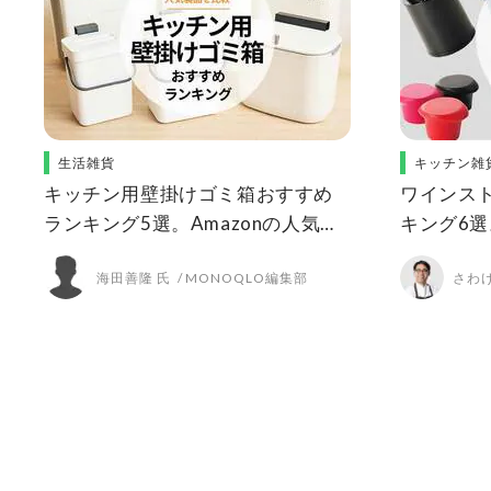
生活雑貨
キッチン雑
キッチン用壁掛けゴミ箱おすすめ
ワインス
ランキング5選。Amazonの人気商
キング6
品を比較
海田善隆 氏
MONOQLO編集部
さわけ