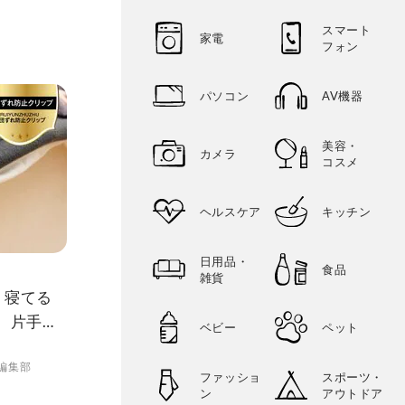
底比較
スマート
家電
フォン
パソコン
AV機器
美容・
カメラ
コスメ
ヘルスケア
キッチン
日用品・
食品
雑貨
】寝てる
。片手で
ベビー
ペット
OQLO
O編集部
ファッショ
スポーツ・
ン
アウトドア