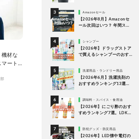
な理由
Amazonセール
【2026年8月】Amazonセ
ール次回はいつ？ 年間スケ
ジュールからおすすめの商
品まで紹介
シャンプー
【2026年】ドラッグストア
！ 機材な
で買えるシャンプーのおす
すめランキング15選。LDK
スマート
が市販の人気商品をプロと
め？
洗濯用品・ランドリー用品
比較
【2026年6月】洗濯洗剤の
集部
おすすめランキング13選。
LDKが液体・ジェルボー
ル・粉末の人気商品を比較
調味料・スパイス・食用油
検証
【2026年】にごり酢のおす
すめランキング7選。LDKが
スーパーなどで買える人気
の市販商品を比較
防犯グッズ・防災用品
【2026年】LED懐中電灯の