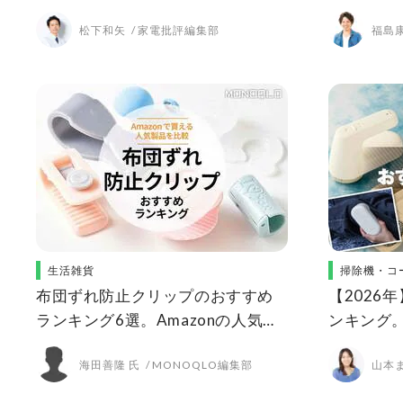
ラブルなど人気商品を比較
で人気の
松下和矢
家電批評編集部
福島康
生活雑貨
掃除機・コ
布団ずれ防止クリップのおすすめ
【2026
ランキング6選。Amazonの人気製
ンキング
品を比較
人気製品
海田善隆 氏
MONOQLO編集部
山本