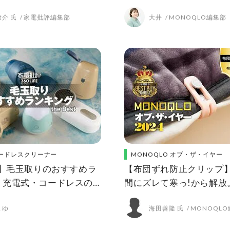
アイテムを徹底比較
な水筒型の人気製品を徹
介 氏
家電批評編集部
大井
MONOQLO編集部
ードレスクリーナー
MONOQLO オブ・ザ・イヤー
年】毛玉取りのおすすめラ
【布団ずれ防止クリップ
。充電式・コードレスの
間にズレて寒っ!から解放
をプロが徹底比較
サッと装着も簡単【MON
まゆ
海田善隆 氏
MONOQL
2024年ベストバイ】