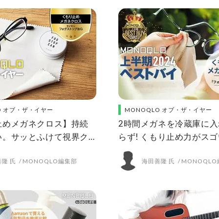
O オブ・ザ・イヤー
MONOQLO オブ・ザ・イヤー
止めメガネクロス】持続
2時間メガネを冷蔵庫に入
い。サッとふけて視界ク
らず! くもり止め力がス
NOQLO 2024年ベスト
クロス【MONOQLO202
隆 氏
MONOQLO編集部
海田善隆 氏
MONOQL
ストバイ】