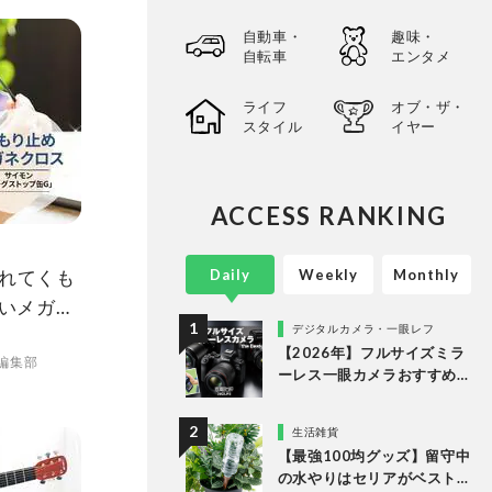
自動車・
趣味・
自転車
エンタメ
ライフ
オブ・ザ・
スタイル
イヤー
ACCESS RANKING
れてくも
Daily
Weekly
Monthly
ゴいメガネ
デジタルカメラ・一眼レフ
4上半期ベ
【2026年】フルサイズミラ
O編集部
ーレス一眼カメラおすすめ
ランキング。最強３機種の
使い勝手や画質を徹底比較
生活雑貨
【最強100均グッズ】留守中
の水やりはセリアがベスト