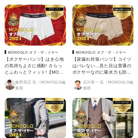
MONOQLO オブ・ザ・イヤー
MONOQLO オブ・ザ・イヤー
【ボクサーパンツ】はき心地
【尿漏れ対策パンツ】コイツ
の気持ちよさに感動! さらっ
はバレない…見た目は普通の
とふわっとフィット!【MON
ボクサーなのに吸水力も防臭
OQLO 2024年ベストバイ】
力も凄い!【MONOQLO 2024
飯野高広 氏
MONOQLO編
石川英一 氏
MONOQLO編
年ベストバイ】
集部
集部