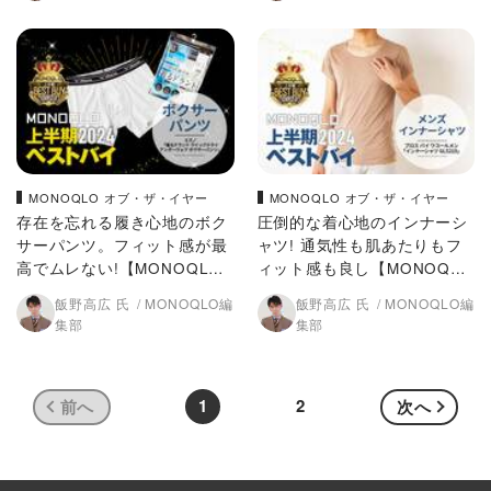
MONOQLO オブ・ザ・イヤー
MONOQLO オブ・ザ・イヤー
存在を忘れる履き心地のボク
圧倒的な着心地のインナーシ
サーパンツ。フィット感が最
ャツ! 通気性も肌あたりもフ
高でムレない!【MONOQLO2
ィット感も良し【MONOQLO
024上半期ベストバイ】
2024上半期ベストバイ】
飯野高広 氏
MONOQLO編
飯野高広 氏
MONOQLO編
集部
集部
1
2
前へ
次へ