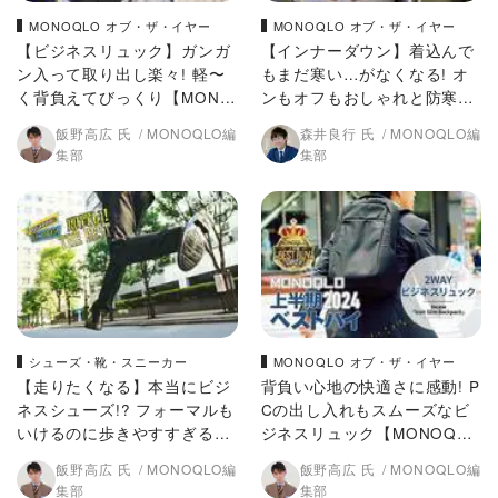
MONOQLO オブ・ザ・イヤー
MONOQLO オブ・ザ・イヤー
【ビジネスリュック】ガンガ
【インナーダウン】着込んで
ン入って取り出し楽々! 軽〜
もまだ寒い…がなくなる! オ
く背負えてびっくり【MONO
ンもオフもおしゃれと防寒を
QLO 2024年ベストバイ】
両立【MONOQLO 2024年ベ
飯野高広 氏
MONOQLO編
森井良行 氏
MONOQLO編
ストバイ】
集部
集部
シューズ・靴・スニーカー
MONOQLO オブ・ザ・イヤー
【走りたくなる】本当にビジ
背負い心地の快適さに感動! P
ネスシューズ!? フォーマルも
Cの出し入れもスムーズなビ
いけるのに歩きやすすぎるん
ジネスリュック【MONOQLO
ですけど!(MONOQLO)
2024上半期ベストバイ】
飯野高広 氏
MONOQLO編
飯野高広 氏
MONOQLO編
集部
集部