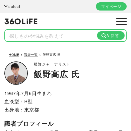
select
マイページ
AI回答
HOME
識者一覧
飯野高広 氏
服飾ジャーナリスト
飯野高広 氏
1967年7月6日生まれ
血液型：B型
出身地：東京都
識者プロフィール