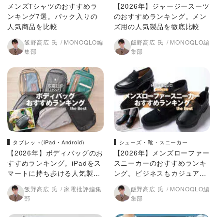
メンズTシャツのおすすめラ
【2026年】ジャージースーツ
ンキング7選。パック入りの
のおすすめランキング。メン
人気商品を比較
ズ用の人気製品を徹底比較
飯野高広 氏
MONOQLO編
飯野高広 氏
MONOQLO編
集部
集部
タブレット(iPad・Android)
シューズ・靴・スニーカー
【2026年】ボディバッグのお
【2026年】メンズローファー
すすめランキング。iPadをス
スニーカーのおすすめランキ
マートに持ち歩ける人気製品
ング。ビジネスもカジュアル
を比較
も叶うのは？ 人気製品を比較
飯野高広 氏
家電批評編集
飯野高広 氏
MONOQLO編
部
集部