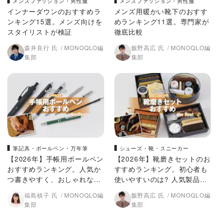
メンズファッション・男性服
メンズファッション・男性服
インナーダウンのおすすめラ
メンズ用暖かい靴下のおすす
ンキング15選。メンズ向けを
めランキング11選。専門家が
スタイリストが検証
徹底比較
森井良行 氏
MONOQLO編
飯野高広 氏
MONOQLO編
集部
集部
筆記具・ボールペン・万年筆
シューズ・靴・スニーカー
【2026年】手帳用ボールペン
【2026年】靴磨きセットのお
おすすめランキング。人気か
すすめランキング。初心者も
つ書きやすく、おしゃれなの
使いやすいのは? 人気製品を
は？ 徹底比較
プロが徹底比較
福島槙子 氏
MONOQLO編
飯野高広 氏
MONOQLO編
集部
集部