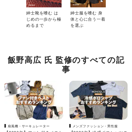
紳士靴を嗜む は
紳士服を嗜む 身
じめの一歩から極
体と心に合う一着
めるまで
を選ぶ
飯野高広 氏 監修のすべての記
事
扇風機・サーキュレーター
メンズファッション・男性服