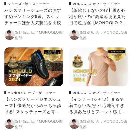
シューズ・靴・スニーカー
MONOQLO オブ・ザ・イヤー
ハンズフリーシューズのおす
【革靴じゃないの!?】履き心
すめランキング9選。スケッ
地が良いのに高級感ある見た
チャーズほか人気製品を比較
目で超活躍【MONOQLO 202
4年ベストバイ】
飯野高広 氏
MONOQLO編
飯野高広 氏
MONOQLO編
集部
集部
MONOQLO オブ・ザ・イヤー
MONOQLO オブ・ザ・イヤー
【ハンズフリービジネスシュ
【インナーTシャツ】まるで
ーズ】快適だからめっちゃ歩
着てないみたい! 心地良すぎ
ける! スケッチャーズと青山
る肌あたりとフィット感【M
のさすがのコラボ【MONOQ
ONOQLO 2024年ベストバ
飯野高広 氏
MONOQLO編
飯野高広 氏
MONOQLO編
LO 2024年ベストバイ】
イ】
集部
集部