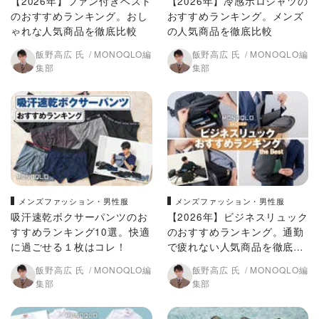
【2026年】ファン付きベスト
【2026年】冷感ポロシャツの
のおすすめランキング。おし
おすすめランキング。メンズ
ゃれな人気商品を徹底比較
の人気商品を徹底比較
飯野高広 氏
MONOQLO編
飯野高広 氏
MONOQLO編
集部
集部
メンズファッション・男性服
メンズファッション・男性服
吸汗速乾ボクサーパンツのお
【2026年】ビジネスリュック
すすめランキング10選。快適
のおすすめランキング。通勤
に過ごせる１枚はコレ！
で疲れない人気商品を徹底比
較｜MONOQLO
飯野高広 氏
MONOQLO編
飯野高広 氏
MONOQLO編
集部
集部