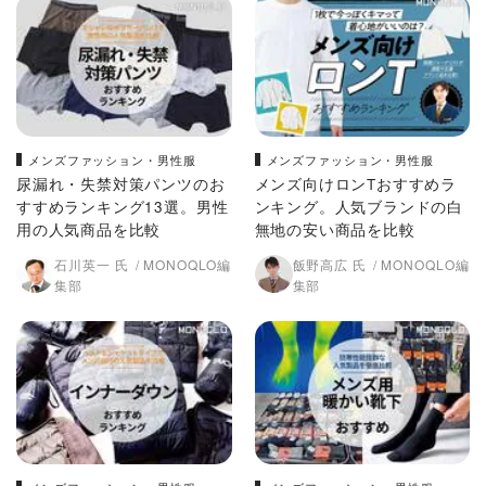
メンズファッション・男性服
メンズファッション・男性服
尿漏れ・失禁対策パンツのお
メンズ向けロンTおすすめラ
すすめランキング13選。男性
ンキング。人気ブランドの白
用の人気商品を比較
無地の安い商品を比較
石川英一 氏
MONOQLO編
飯野高広 氏
MONOQLO編
集部
集部