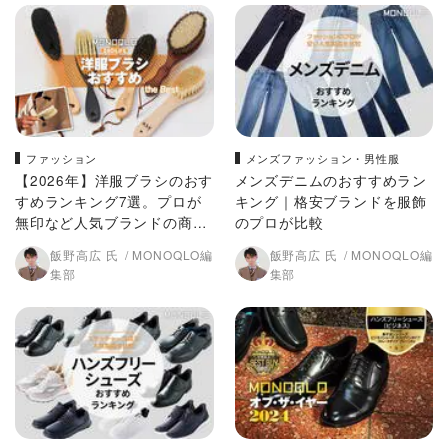
ファッション
メンズファッション・男性服
【2026年】洋服ブラシのおす
メンズデニムのおすすめラン
すめランキング7選。プロが
キング｜格安ブランドを服飾
無印など人気ブランドの商品
のプロが比較
を徹底比較
飯野高広 氏
MONOQLO編
飯野高広 氏
MONOQLO編
集部
集部