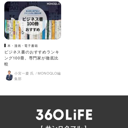
本・漫画・電子書籍
ビジネス書のおすすめランキ
ング100冊。専門家が徹底比
較
小宮一慶 氏
MONOQLO編
集部
[ サンロクマル ]