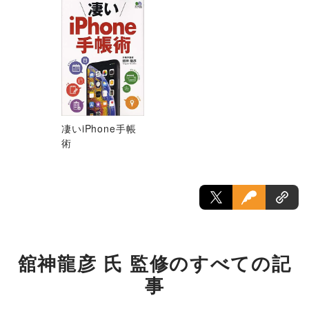
凄いiPhone手帳
術
舘神龍彦 氏 監修のすべての記
事