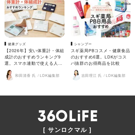
健康グッズ
シャンプー
【2026年】安い体重計・体組
スギ薬局PBコスメ・健康食品
成計のおすすめランキング9
のおすすめ6選。LDKがコス
選。スマホ連動で使える人気
パ抜群のお得商品を比較
商品をLDKとプロが比較
和田清香 氏
LDK編集部
吉田理江 氏
LDK編集部
[ サンロクマル ]